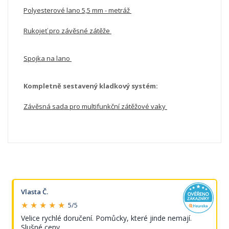
Polyesterové lano 5,5 mm - metráž
Rukojeť pro závěsné zátěže
Spojka na lano
Kompletně sestavený kladkový systém:
Závěsná sada pro multifunkční zátěžové vaky
Vlasta Č.
★ ★ ★ ★ ★
5/5
Velice rychlé doručení. Pomůcky, které jinde nemají.
Slušné ceny.