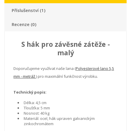
Příslušenství (1)
Recenze (0)
S hák pro závěsné zátěže -
malý
Doporučujeme využívat naše lana (
Polyesterové lano 5,5
mm - metráž
) pro maximální funkčnost výrobku.
Technický popis:
Délka: 4,5 cm
Tloušťka: 5 mm
Nosnost: 40 kg
Materiál: ocel, hák upraven galvanickým
zinkochromátem