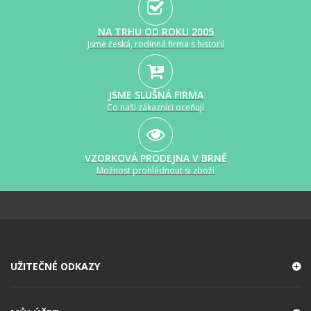
NA TRHU OD ROKU 2005
Jsme česká, rodinná firma s historií
JSME SLUŠNÁ FIRMA
Co naši zákazníci oceňují
VZORKOVÁ PRODEJNA V BRNĚ
Možnost prohlédnout si zboží
UŽITEČNÉ ODKAZY