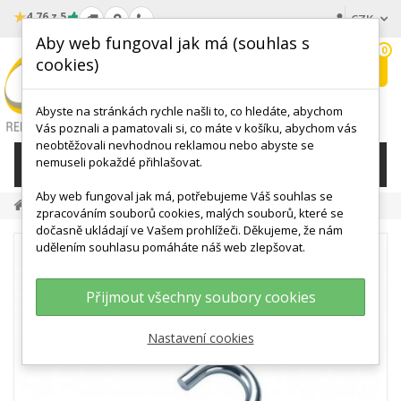
★
4.76 z 5
CZK
Aby web fungoval jak má (souhlas s
0
cookies)
Hledat
My
wishlist
Abyste na stránkách rychle našli to, co hledáte, abychom
Vás poznali a pamatovali si, co máte v košíku, abychom vás
neobtěžovali nevhodnou reklamou nebo abyste se
nemuseli pokaždé přihlašovat.
KATEGORIE
Aby web fungoval jak má, potřebujeme Váš souhlas se
zpracováním souborů cookies, malých souborů, které se
dočasně ukládají ve Vašem prohlížeči. Děkujeme, že nám
udělením souhlasu pomáháte náš web zlepšovat.
Přijmout všechny soubory cookies
Nastavení cookies