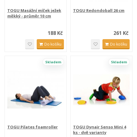
TOGU Masážní míček ježek
TOGU Redondoball 26 cm
měkký - průměr 10 cm
188 Kč
261 Kč
Do košíku
Do košíku
Skladem
Skladem
TOGU Pilates foamroller
TOGU Dynair Senso Mini 4
ks - dvě varianty