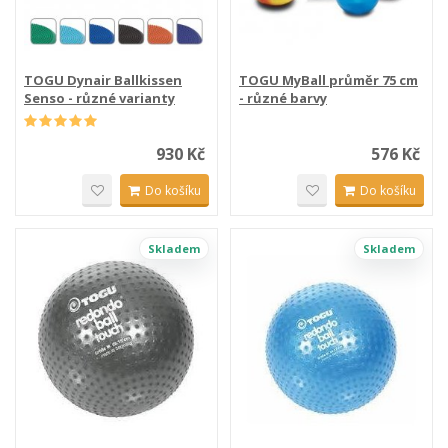
TOGU Dynair Ballkissen
TOGU MyBall průměr 75 cm
Senso - různé varianty
- různé barvy
930 Kč
576 Kč
Do košíku
Do košíku
Skladem
Skladem