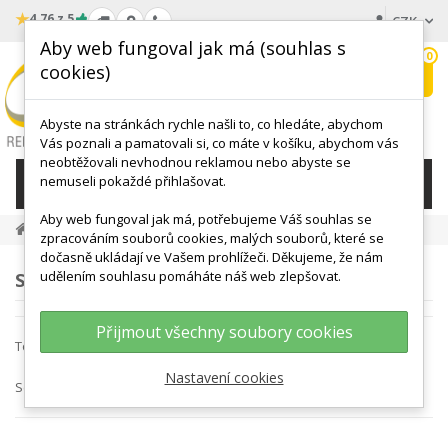
★
4.76 z 5
CZK
Aby web fungoval jak má (souhlas s
0
cookies)
Hledat
My
wishlist
Abyste na stránkách rychle našli to, co hledáte, abychom
Vás poznali a pamatovali si, co máte v košíku, abychom vás
neobtěžovali nevhodnou reklamou nebo abyste se
nemuseli pokaždé přihlašovat.
KATEGORIE
Aby web fungoval jak má, potřebujeme Váš souhlas se
Togu
zpracováním souborů cookies, malých souborů, které se
dočasně ukládají ve Vašem prohlížeči. Děkujeme, že nám
udělením souhlasu pomáháte náš web zlepšovat.
SEZNAM PRODUKTŮ VÝROBCE TOGU
Přijmout všechny soubory cookies
Togu
Nastavení cookies
Seřadit podle