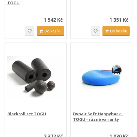
TOGU
1 542 Kč
1 351 Kč
Do košíku
Do košíku
Blackroll set TOGU
Dynair Soft Happyback -
TOGU - různé varianty
2 372 Kč
1 030 Kč