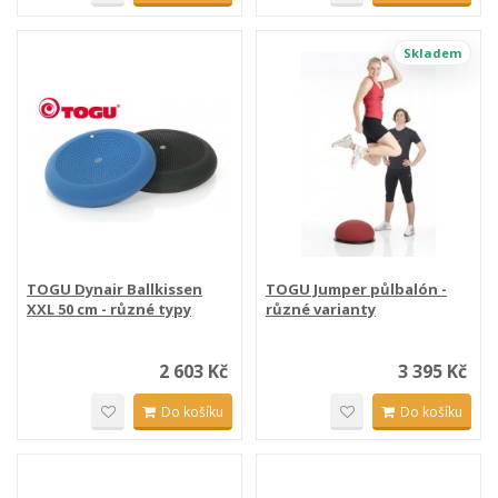
Skladem
TOGU Dynair Ballkissen
TOGU Jumper půlbalón -
XXL 50 cm - různé typy
různé varianty
2 603 Kč
3 395 Kč
Do košíku
Do košíku