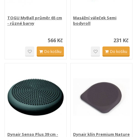
TOGU MyBall průměr 65 cm
Masážní váleček Semi
- různé barvy
bodyroll
566 Kč
231 Kč
Do košíku
Do košíku
Dynair Senso Plus 39 cm -
Dynair klín Premium Nature