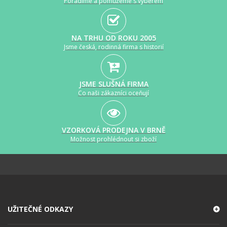
Poradíme a pomůžeme s výběrem
NA TRHU OD ROKU 2005
Jsme česká, rodinná firma s historií
JSME SLUŠNÁ FIRMA
Co naši zákazníci oceňují
VZORKOVÁ PRODEJNA V BRNĚ
Možnost prohlédnout si zboží
UŽITEČNÉ ODKAZY