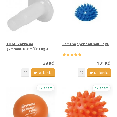
TOGU Zátka na
Semi noppenball ball Togu
gymnastické míče Togu
39 Kč
101 Kč
Do košíku
Do košíku
Skladem
Skladem