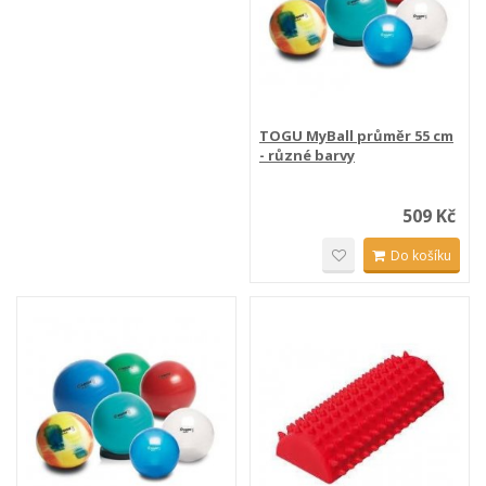
TOGU MyBall průměr 55 cm
- různé barvy
509 Kč
Do košíku