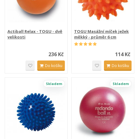
Actiball Relax - TOGU - dvě
TOGU Masážní míček ježek
velikosti
měkký - průměr 6 cm
236 Kč
114 Kč
Do košíku
Do košíku
Skladem
Skladem