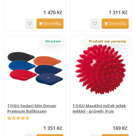
1 470 Kč
1 311 Kč
Do košíku
Do košíku
Skladem
Produkt má varianty
TOGU Sedací klín Dynair
TOGU Masážní míček ježek
Premium Ballkissen
měkký - průměr 9 cm
1 351 Kč
169 Kč