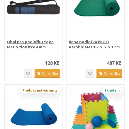
Obal pro podložku Yoga
Reha podložka PROFI
Mat o tloušťce 4 mm
Aerobic Mat 180 x 60 x 1 cm
128 Kč
487 Kč
Do košíku
Do košíku
Produkt má varianty
Skladem