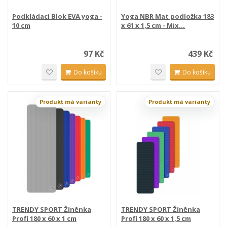
Podkládací Blok EVA yoga -
Yoga NBR Mat podložka 183
10 cm
x 61 x 1,5 cm - Mix...
97 Kč
439 Kč
Do košíku
Do košíku
Produkt má varianty
Produkt má varianty
TRENDY SPORT Žíněnka
TRENDY SPORT Žíněnka
Profi 180 x 60 x 1 cm
Profi 180 x 60 x 1,5 cm