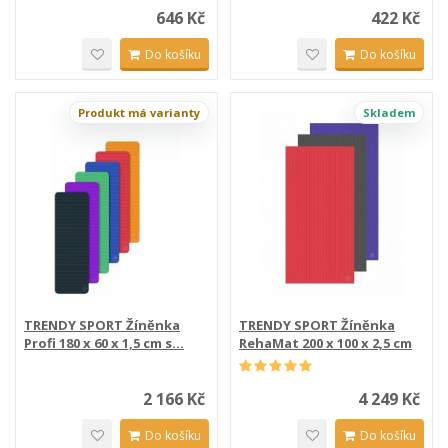
646 Kč
422 Kč
Do košíku
Do košíku
Produkt má varianty
Skladem
TRENDY SPORT Žíněnka
TRENDY SPORT Žíněnka
Profi 180 x 60 x 1,5 cm s...
RehaMat 200 x 100 x 2,5 cm
2 166 Kč
4 249 Kč
Do košíku
Do košíku