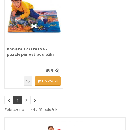
Pravěká zvířata EVA -
puzzle pěnová podložka
54...
499 Kč
Do košíku
1
2
Zobrazeno 1 – 44 z 65 položek