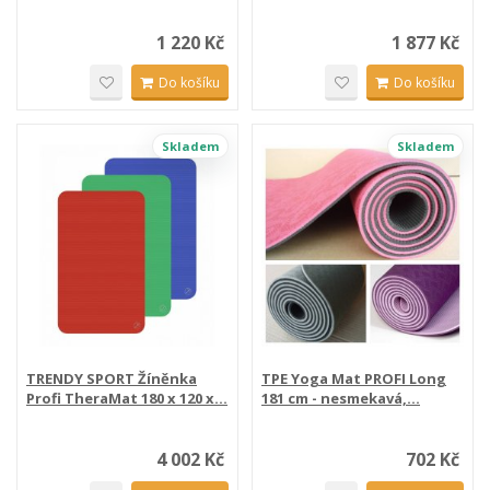
1 220 Kč
1 877 Kč
Do košíku
Do košíku
Skladem
Skladem
TRENDY SPORT Žíněnka
TPE Yoga Mat PROFI Long
Profi TheraMat 180 x 120 x...
181 cm - nesmekavá,...
4 002 Kč
702 Kč