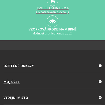
JSME SLUŠNÁ FIRMA
Co naši zákazníci oceňují
VZORKOVÁ PRODEJNA V BRNĚ
Možnost prohlédnout si zboží
UŽITEČNÉ ODKAZY
MŮJ ÚČET
VÝDEJNÍ MÍSTO