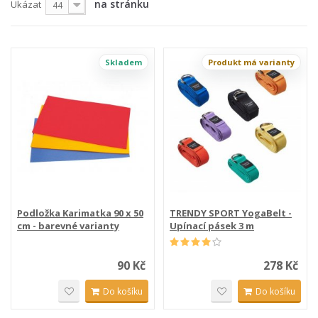
na stránku
Ukázat
44
Skladem
Produkt má varianty
Podložka Karimatka 90 x 50
TRENDY SPORT YogaBelt -
cm - barevné varianty
Upínací pásek 3 m
90 Kč
278 Kč
Do košíku
Do košíku