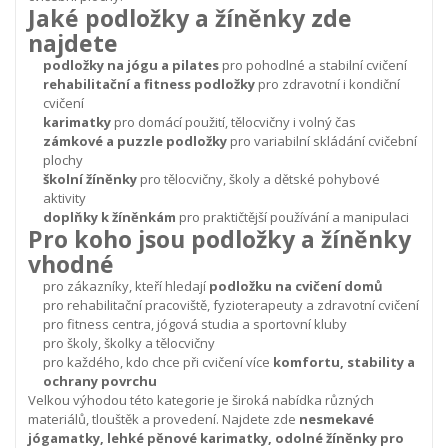
Jaké podložky a žíněnky zde
najdete
podložky na jógu a pilates
pro pohodlné a stabilní cvičení
rehabilitační a fitness podložky
pro zdravotní i kondiční
cvičení
karimatky
pro domácí použití, tělocvičny i volný čas
zámkové a puzzle podložky
pro variabilní skládání cvičební
plochy
školní žíněnky
pro tělocvičny, školy a dětské pohybové
aktivity
doplňky k žíněnkám
pro praktičtější používání a manipulaci
Pro koho jsou podložky a žíněnky
vhodné
pro zákazníky, kteří hledají
podložku na cvičení domů
pro rehabilitační pracoviště, fyzioterapeuty a zdravotní cvičení
pro fitness centra, jógová studia a sportovní kluby
pro školy, školky a tělocvičny
pro každého, kdo chce při cvičení více
komfortu, stability a
ochrany povrchu
Velkou výhodou této kategorie je široká nabídka různých
materiálů, tlouštěk a provedení. Najdete zde
nesmekavé
jógamatky, lehké pěnové karimatky, odolné žíněnky pro