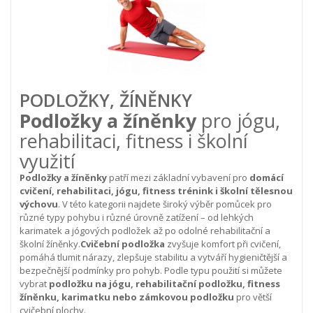
PODLOŽKY, ŽÍNĚNKY
Podložky a žíněnky
pro jógu,
rehabilitaci, fitness i školní
využití
Podložky a žíněnky
patří mezi základní vybavení pro
domácí
cvičení, rehabilitaci, jógu, fitness trénink i školní tělesnou
výchovu
. V této kategorii najdete široký výběr pomůcek pro
různé typy pohybu i různé úrovně zatížení – od lehkých
karimatek a jógových podložek až po odolné rehabilitační a
školní žíněnky.
Cvičební podložka
zvyšuje komfort při cvičení,
pomáhá tlumit nárazy, zlepšuje stabilitu a vytváří hygieničtější a
bezpečnější podmínky pro pohyb. Podle typu použití si můžete
vybrat
podložku na jógu, rehabilitační podložku, fitness
žíněnku, karimatku nebo zámkovou podložku
pro větší
cvičební plochy.