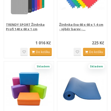
TRENDY SPORT Žíněnka
Žíněnka Eva 60 x 60 x 1,4 cm
Profi 140 x 60 x 1 cm
- výběr barev -...
1 016 Kč
225 Kč
Do košíku
Do košíku
Skladem
Skladem