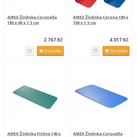
AIREX Žíněnka Coronella
AIREX Žíněnka Corona 185 x
185 x 60 x 1,5 cm
100 x 1,5 cm
2 767 Kč
4 017 Kč
Do košíku
Do košíku
AIREX Žíněnka Fitline 140 x
AIREX Žíněnka Coronella