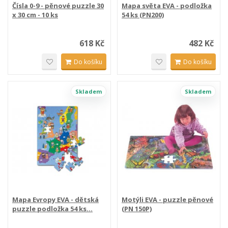
Čísla 0-9 - pěnové puzzle 30
Mapa světa EVA - podložka
x 30 cm - 10 ks
54 ks (PN200)
618 Kč
482 Kč
Do košíku
Do košíku
Skladem
Skladem
Mapa Evropy EVA - dětská
Motýli EVA - puzzle pěnové
puzzle podložka 54 ks...
(PN 150P)