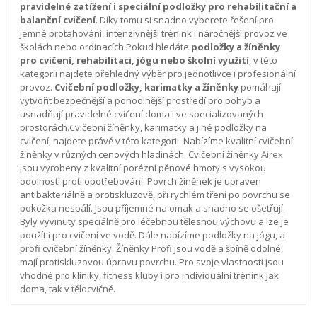
pravidelné zatížení i speciální podložky pro rehabilitační a
balanční cvičení
. Díky tomu si snadno vyberete řešení pro
jemné protahování, intenzivnější trénink i náročnější provoz ve
školách nebo ordinacích.
Pokud hledáte
podložky a žíněnky
pro cvičení, rehabilitaci, jógu nebo školní využití
, v této
kategorii najdete přehledný výběr pro jednotlivce i profesionální
provoz.
Cvičební podložky, karimatky a žíněnky
pomáhají
vytvořit bezpečnější a pohodlnější prostředí pro pohyb a
usnadňují pravidelné cvičení doma i ve specializovaných
prostorách.
Cvičební žíněnky, karimatky a jiné podložky na
cvičení, najdete právě v této kategorii. Nabízíme kvalitní cvičební
žíněnky v různých cenových hladinách. Cvičební žíněnky
Airex
jsou vyrobeny z kvalitní porézní pěnové hmoty s vysokou
odolností proti opotřebování. Povrch žíněnek je upraven
antibakteriálně a protiskluzově, při rychlém tření po povrchu se
pokožka nespálí. Jsou příjemné na omak a snadno se ošetřují.
Byly vyvinuty speciálně pro léčebnou tělesnou výchovu a lze je
použít i pro cvičení ve vodě. Dále nabízíme podložky na jógu, a
profi cvičební žíněnky. Žíněnky Profi jsou vodě a špíně odolné,
mají protiskluzovou úpravu povrchu. Pro svoje vlastnosti jsou
vhodné pro kliniky, fitness kluby i pro individuální trénink jak
doma, tak v tělocvičně.