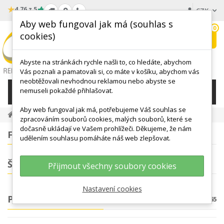
★
4.76 z 5
CZK
Aby web fungoval jak má (souhlas s
0
cookies)
Hledat
My
wishlist
Abyste na stránkách rychle našli to, co hledáte, abychom
Vás poznali a pamatovali si, co máte v košíku, abychom vás
neobtěžovali nevhodnou reklamou nebo abyste se
nemuseli pokaždé přihlašovat.
KATEGORIE
Aby web fungoval jak má, potřebujeme Váš souhlas se
PODLOŽKY, ŽÍNĚNKY
zpracováním souborů cookies, malých souborů, které se
dočasně ukládají ve Vašem prohlížeči. Děkujeme, že nám
FILTROVÁNÍ
udělením souhlasu pomáháte náš web zlepšovat.
ŠTÍTKY
Přijmout všechny soubory cookies
Nastavení cookies
PODLOŽKY, ŽÍNĚNKY
Počet produktů: 65