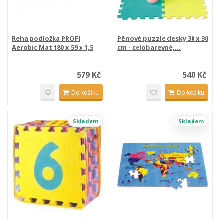
Reha podložka PROFI
Pěnové puzzle desky 30 x 30
Aerobic Mat 180 x 59 x 1,5
cm - celobarevné,...
cm
579 Kč
540 Kč
Do košíku
Do košíku
Skladem
Skladem