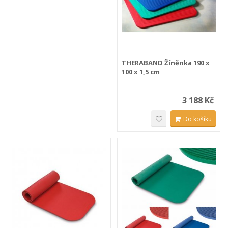
THERABAND Žíněnka 190 x
100 x 1,5 cm
3 188 Kč
Do košíku