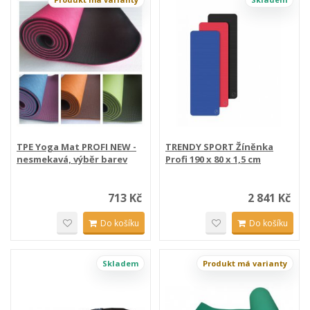
TPE Yoga Mat PROFI NEW -
TRENDY SPORT Žíněnka
nesmekavá, výběr barev
Profi 190 x 80 x 1,5 cm
713 Kč
2 841 Kč
Do košíku
Do košíku
Skladem
Produkt má varianty