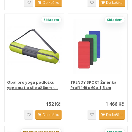
Do košíku
Do košíku
Skladem
Skladem
Obal pro yoga podložku
TRENDY SPORT Žíněnka
yoga mat o síle až 8mm -...
Profi 140 x 60 x 1,5 cm
152 Kč
1 466 Kč
Do košíku
Do košíku
Produkt má varianty
Skladem