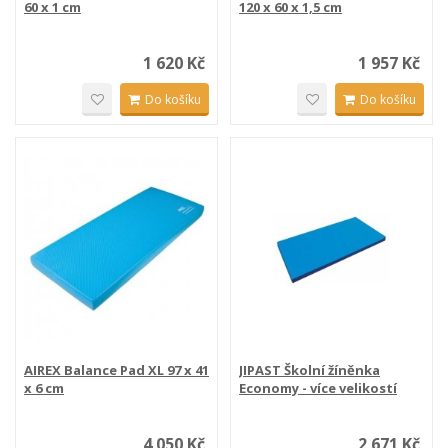
60 x 1 cm
120 x 60 x 1,5 cm
1 620 Kč
1 957 Kč
Do košíku
Do košíku
AIREX Balance Pad XL 97 x 41
JIPAST Školní žíněnka
x 6 cm
Economy - více velikostí
4 050 Kč
2 671 Kč