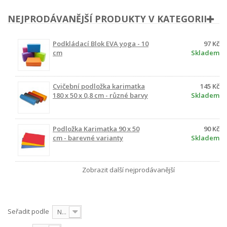
NEJPRODÁVANĚJŠÍ PRODUKTY V KATEGORII
Podkládací Blok EVA yoga - 10
97 Kč
cm
Skladem
Cvičební podložka karimatka
145 Kč
180 x 50 x 0,8 cm - různé barvy
Skladem
Podložka Karimatka 90 x 50
90 Kč
cm - barevné varianty
Skladem
Zobrazit další nejprodávanější
Seřadit podle
Nejprve produkty skladem