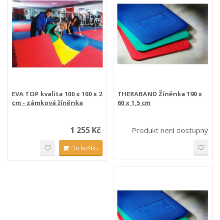
EVA TOP kvalita 100 x 100 x 2
THERABAND Žíněnka 190 x
cm - zámková žíněnka
60 x 1,5 cm
1 255 Kč
Produkt není dostupný
Do košíku