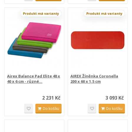
Produkt má varianty
Produkt má varianty
Airex Balance Pad Elite 48 x
AIREX Žíněnka Coronella
40 x 6 cm - různé...
200 x 60 x 1,5 cm
2 231 Kč
3 093 Kč
Do košíku
Do košíku