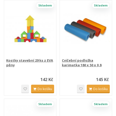
Skladem
Skladem
Kostky stavební 29 ks z EVA
Cvičební podložka
pěny
karimatka 180 x 50 x 0,8
cm...
142 Kč
145 Kč
Do košíku
Do košíku
Skladem
Skladem