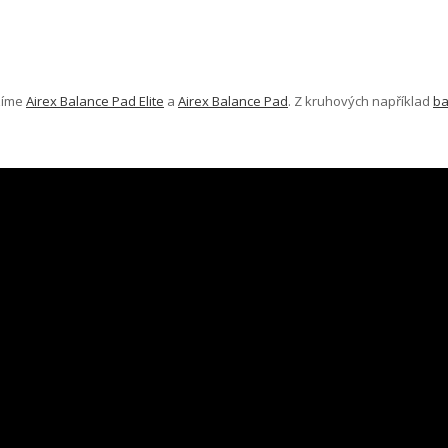
ízíme
Airex Balance Pad Elite
a
Airex Balance Pad
. Z kruhových například
ba