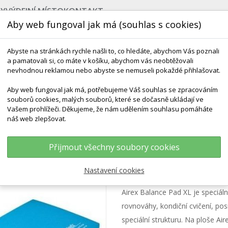
BY
VÝDEJNÍ MÍSTO
KONTAKT
Aby web fungoval jak má (souhlas s cookies)
Abyste na stránkách rychle našli to, co hledáte, abychom Vás poznali
a pamatovali si, co máte v košíku, abychom vás neobtěžovali
nevhodnou reklamou nebo abyste se nemuseli pokaždé přihlašovat.
Aby web fungoval jak má, potřebujeme Váš souhlas se zpracováním
souborů cookies, malých souborů, které se dočasně ukládají ve
NEJPRODÁVANĚJŠÍ
POMŮCKY DO VODY
ROZV
Vašem prohlížeči. Děkujeme, že nám udělením souhlasu pomáháte
náš web zlepšovat.
y, Válce, Klíny
AIREX Balance Pad XL 97 X 41 X 6 Cm
Přijmout všechny soubory cookies
AIREX Balance Pad
Nastavení cookies
Airex Balance Pad XL je speciáln
rovnováhy, kondiční cvičení, posi
speciální strukturu. Na ploše Aire