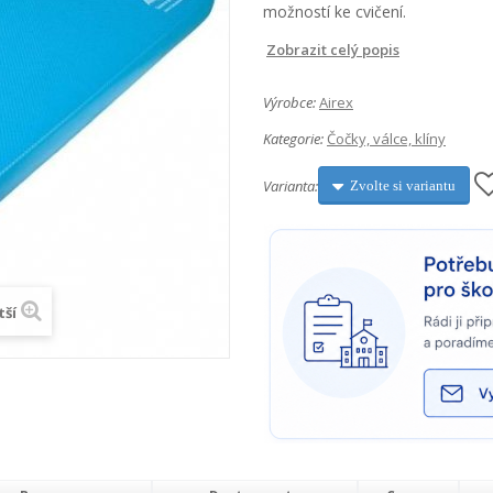
možností ke cvičení.
Zobrazit celý popis
Výrobce:
Airex
Kategorie:
Čočky, válce, klíny
Varianta:
Zvolte si variantu
tší