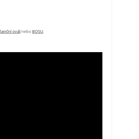
lanční ovál
nebo
BOSU
.