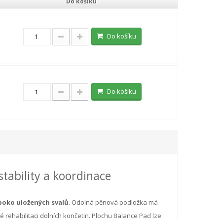
Do košíku
Do košíku
Do košíku
stability a koordinace
uboko uložených svalů
. Odolná pěnová podložka má
vé rehabilitaci dolních končetin. Plochu Balance Pad lze