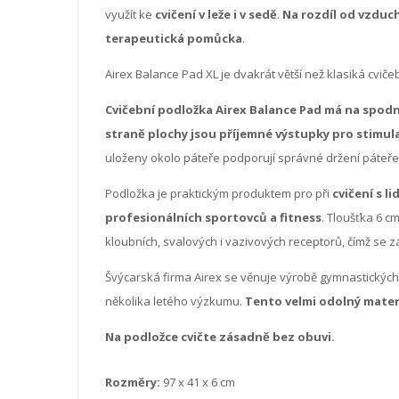
využít ke
cvičení v leže i v sedě
.
Na rozdíl od vzduch
terapeutická pomůcka
.
Airex Balance Pad XL je dvakrát větší než klasiká cviče
Cvičební podložka Airex Balance Pad má na spodn
straně plochy jsou příjemné výstupky pro stimul
uloženy okolo páteře podporují správné držení páteře
Podložka je praktickým produktem pro při
cvičení s l
profesionálních sportovců a fitness
. Tloušťka 6 c
kloubních, svalových i vazivových receptorů, čímž se z
Švýcarská firma Airex se věnuje výrobě gymnastických 
několika letého výzkumu.
Tento velmi odolný materi
Na podložce cvičte zásadně bez obuvi.
Rozměry:
97 x 41 x 6 cm