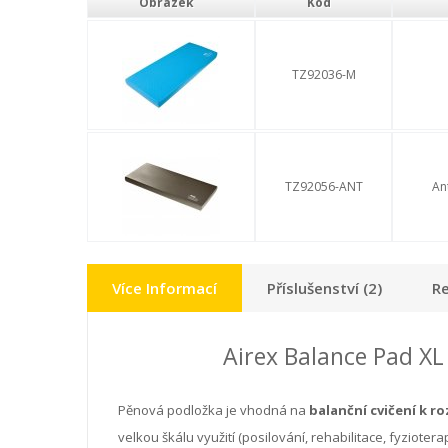
Obrázek
Kód
TZ92036-M
TZ92056-ANT
An
Více Informací
Příslušenství (2)
Re
Airex Balance Pad XL 
Pěnová podložka je vhodná na
balanční cvičení k r
velkou škálu využití (posilování, rehabilitace, fyziote