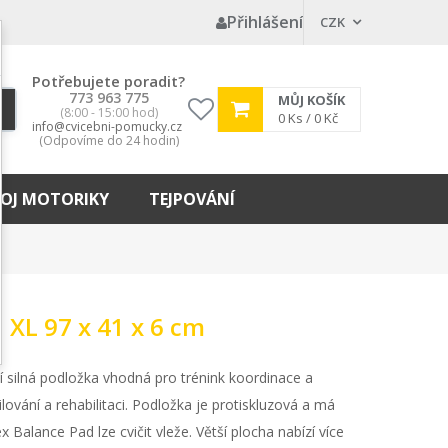
Přihlášení
CZK
Potřebujete poradit?
773 963 775
MŮJ KOŠÍK
(8:00 - 15:00 hod)
My
0
Ks /
0 Kč
info@cvicebni-pomucky.cz
wishlist
(Odpovíme do 24 hodin)
OJ MOTORIKY
TEJPOVÁNÍ
 XL 97 x 41 x 6 cm
í silná podložka vhodná pro trénink koordinace a
lování a rehabilitaci. Podložka je protiskluzová a má
x Balance Pad lze cvičit vleže. Větší plocha nabízí více