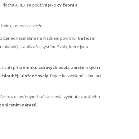
. Plocha AIREX se používá jako
cvičební a
a boku, kolenou a vleže.
i cvičenec nesmekne na hladkém povrchu.
Na horní
án hluboký stabilizační systém. Svaly, které jsou
užívat i při
tréninku zdravých osob, amatérských i
 i
hlouběji uložené svaly
. Dojde ke zvýšené stimulaci
a Airex s uzavřenými buňkami byla vyvinuta v průběhu
 pohlcením nárazů.