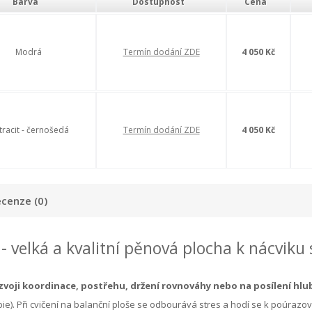
Barva
Dostupnost
Cena
Modrá
Termín dodání ZDE
4 050 Kč
tracit - černošedá
Termín dodání ZDE
4 050 Kč
cenze (0)
- velká a kvalitní pěnová plocha k nácviku 
ozvoji koordinace, postřehu, držení rovnováhy nebo na posílení hl
rapie). Při cvičení na balanční ploše se odbourává stres a hodí se k poúrazo