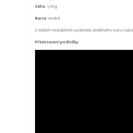
Váha:
1,4 kg
Barva
: modrá
Z dalších nestabilních podložek obdélného tvaru nab
Představení podložky: