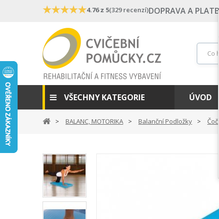
★
★
★
★
★
4.76 z 5
(329 recenzí)
DOPRAVA A PLAT
VŠECHNY KATEGORIE
ÚVOD
BALANC, MOTORIKA
Balanční Podložky
Čočk