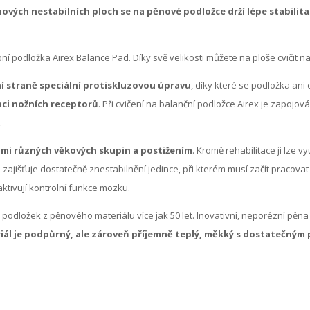
ových nestabilních ploch se na pěnové podložce drží lépe stabilita
bní podložka Airex Balance Pad. Díky svě velikosti můžete na ploše cvičit n
í straně speciální protiskluzovou úpravu
, díky které se podložka an
aci nožních receptorů
. Při cvičení na balanční podložce Airex je zapojov
.
idmi různých věkových skupin a postižením
. Kromě rehabilitace ji lze vy
m zajišťuje dostatečně znestabilnění jedince, při kterém musí začít pracovat
aktivují kontrolní funkce mozku.
podložek z pěnového materiálu více jak 50 let. Inovativní, neporézní pěn
ál je podpůrný, ale zároveň příjemně teplý, měkký s dostatečným