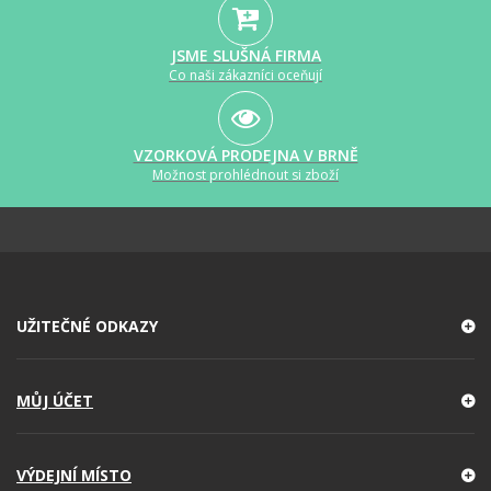
JSME SLUŠNÁ FIRMA
Co naši zákazníci oceňují
VZORKOVÁ PRODEJNA V BRNĚ
Možnost prohlédnout si zboží
UŽITEČNÉ ODKAZY
MŮJ ÚČET
VÝDEJNÍ MÍSTO