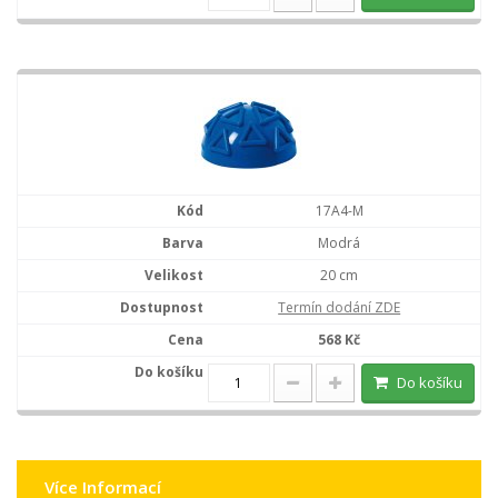
17A4-M
Modrá
20 cm
Termín dodání ZDE
568 Kč
Do košíku
Více Informací