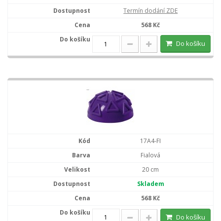
Termín dodání ZDE
568 Kč
Do košíku
17A4-FI
Fialová
20 cm
Skladem
568 Kč
Do košíku