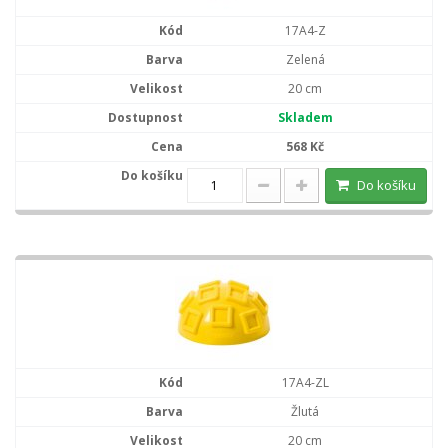
17A4-Z
Zelená
20 cm
Skladem
568 Kč
Do košíku
17A4-ZL
Žlutá
20 cm