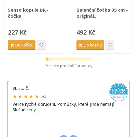
Senso kopule BR -
Balanční čočka 35 cm -
čočka
originál...
227 Kč
492 Kč
Do košíku
Do košíku
Přejeďte pro další produkty
Vlasta Č.
★ ★ ★ ★ ★
5/5
Velice rychlé doručení. Pomůcky, které jinde nemají.
Slušné ceny.