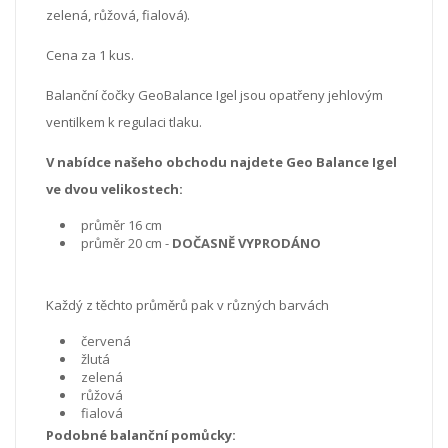
zelená, růžová, fialová).
Cena za 1 kus.
Balanční čočky GeoBalance Igel jsou opatřeny jehlovým
ventilkem k regulaci tlaku.
V nabídce našeho obchodu najdete Geo Balance Igel
ve dvou velikostech:
průměr 16 cm
průměr 20 cm -
DOČASNĚ VYPRODÁNO
Každý z těchto průměrů pak v různých barvách
červená
žlutá
zelená
růžová
fialová
Podobné balanční pomůcky: