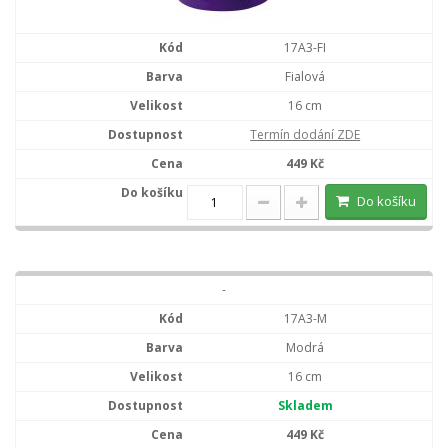
17A3-FI
Fialová
16 cm
Termín dodání ZDE
449 Kč
Do košíku
-
17A3-M
Modrá
16 cm
Skladem
449 Kč