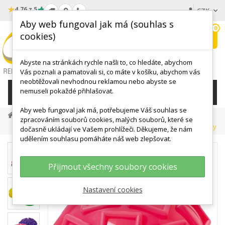
★
4.76 z 5
CZK
Aby web fungoval jak má (souhlas s
0
cookies)
Hledat
My
wishlist
Abyste na stránkách rychle našli to, co hledáte, abychom
Vás poznali a pamatovali si, co máte v košíku, abychom vás
neobtěžovali nevhodnou reklamou nebo abyste se
nemuseli pokaždé přihlašovat.
KATEGORIE
Aby web fungoval jak má, potřebujeme Váš souhlas se
BALANC, MOTORIKA
Balanční Podložky
zpracováním souborů cookies, malých souborů, které se
Čočky, Válce, Klíny
TOGU Geo Balance Igel - Různé Varianty
dočasně ukládají ve Vašem prohlížeči. Děkujeme, že nám
udělením souhlasu pomáháte náš web zlepšovat.
Přijmout všechny soubory cookies
Nastavení cookies