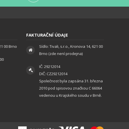
FAKTURAČNÍ ÚDAJE
621 00 Brno
Sídlo: Tivali, s.r.o., Kronova 14, 621 00
Brno (zde není prodejna)
:00
IČ: 29212014
DIČ: CZ29212014
Společnost byla zapsána 31. března
2010 pod spisovou značkou C 66064
vedenou u Krajského soudu v Brně.