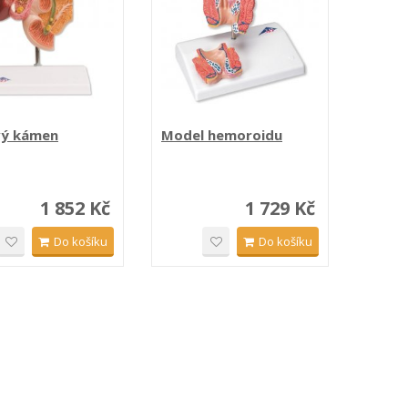
vý kámen
Model hemoroidu
1 852 Kč
1 729 Kč
Do košíku
Do košíku