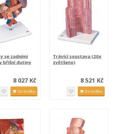
y se zadními
Trávící soustava (20x
 břišní dutiny
zvětšeno)
8 027 Kč
8 521 Kč
Do košíku
Do košíku