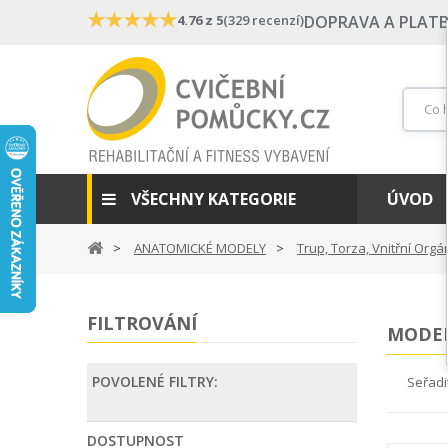
★
★
★
★
★
4.76 z 5
(329 recenzí)
DOPRAVA A PLAT
VŠECHNY KATEGORIE
ÚVOD
ANATOMICKÉ MODELY
Trup, Torza, Vnitřní Orgá
FILTROVÁNÍ
MODEL
POVOLENÉ FILTRY:
Seřadi
DOSTUPNOST