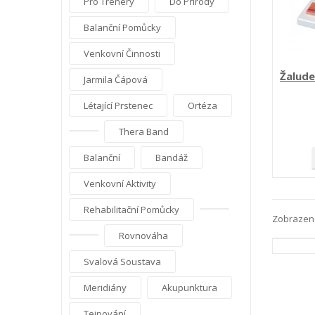
Pro Trenéry
Do Přírody
Balanční Pomůcky
Venkovní Činnosti
Žalude
Jarmila Čápová
Létající Prstenec
Ortéza
Thera Band
Balanční
Bandáž
Venkovní Aktivity
Rehabilitační Pomůcky
Zobrazeno
Rovnováha
Svalová Soustava
Meridiány
Akupunktura
Tejpování