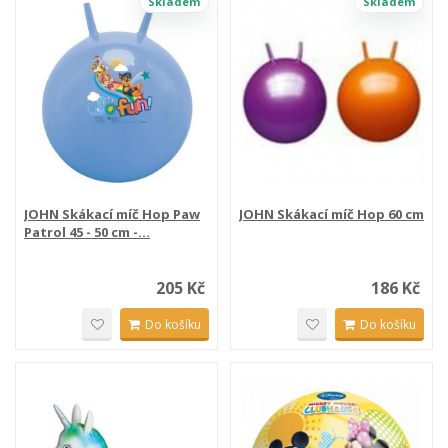
Skladem
Skladem
JOHN Skákací míč Hop Paw
JOHN Skákací míč Hop 60 cm
Patrol 45 - 50 cm -...
205 Kč
186 Kč
Do košíku
Do košíku