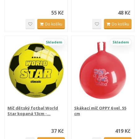
55 Kč
48 Kč
Do košíku
Do košíku
Skladem
Skladem
Míč dětský fotbal World
Skákací míč OPPY 6 vel. 55
Star kopaná 13cm -...
cm
37 Kč
419 Kč