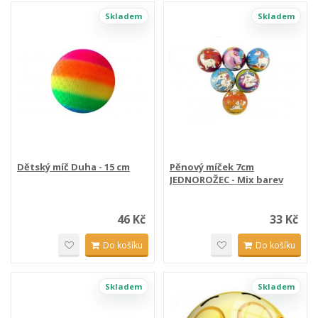
Skladem
Skladem
Dětský míč Duha - 15 cm
Pěnový míček 7cm
JEDNOROŽEC - Mix barev
46 Kč
33 Kč
Do košíku
Do košíku
Skladem
Skladem