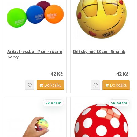
Antistressball 7 cm - různé
Dětský míč 13 cm - Smajlík
barvy
42 Kč
42 Kč
Do košíku
Do košíku
Skladem
Skladem