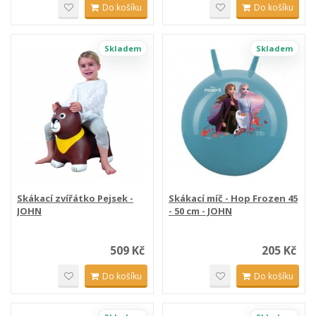
Do košíku
Do košíku
Skladem
Skladem
Skákací zvířátko Pejsek -
Skákací míč - Hop Frozen 45
JOHN
- 50 cm - JOHN
509 Kč
205 Kč
Do košíku
Do košíku