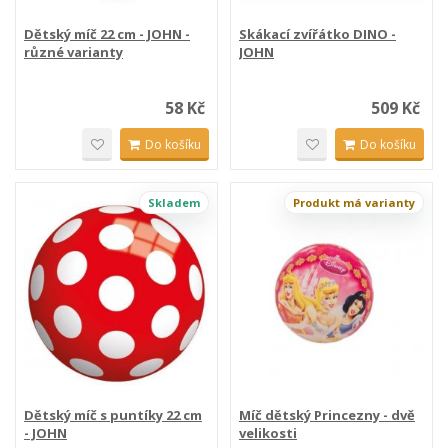
Dětský míč 22 cm - JOHN -
Skákací zvířátko DINO -
různé varianty
JOHN
58 Kč
509 Kč
Do košíku
Do košíku
Skladem
Produkt má varianty
Dětský míč s puntíky 22 cm
Míč dětský Princezny - dvě
- JOHN
velikosti