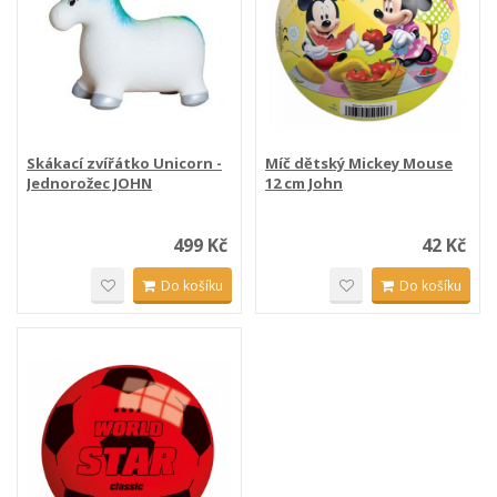
Skákací zvířátko Unicorn -
Míč dětský Mickey Mouse
Jednorožec JOHN
12 cm John
499 Kč
42 Kč
Do košíku
Do košíku