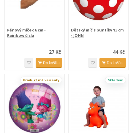
Pěnový míček 6 cm -
Dětský míč s puntíky 13 cm
Rainbow čísla
- JOHN
27 Kč
44 Kč
Do košíku
Do košíku
Produkt má varianty
Skladem