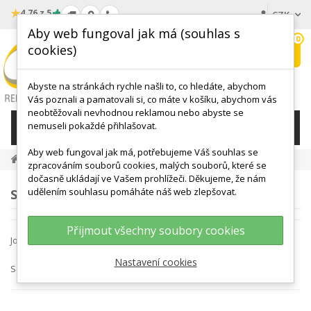
★
4.76 z 5
CZK
Aby web fungoval jak má (souhlas s
0
cookies)
Hledat
My
wishlist
Abyste na stránkách rychle našli to, co hledáte, abychom
Vás poznali a pamatovali si, co máte v košíku, abychom vás
neobtěžovali nevhodnou reklamou nebo abyste se
nemuseli pokaždé přihlašovat.
KATEGORIE
Aby web fungoval jak má, potřebujeme Váš souhlas se
John
zpracováním souborů cookies, malých souborů, které se
dočasně ukládají ve Vašem prohlížeči. Děkujeme, že nám
udělením souhlasu pomáháte náš web zlepšovat.
SEZNAM PRODUKTŮ VÝROBCE JOHN
Přijmout všechny soubory cookies
John
Nastavení cookies
Seřadit podle