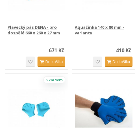
Plavecký pás DENA - pro
Aquačinka 140 x 80 mm -
dospělé 660 x 260 x 27 mm
varianty
671 Kč
410 Kč
Do košíku
Do košíku
Skladem