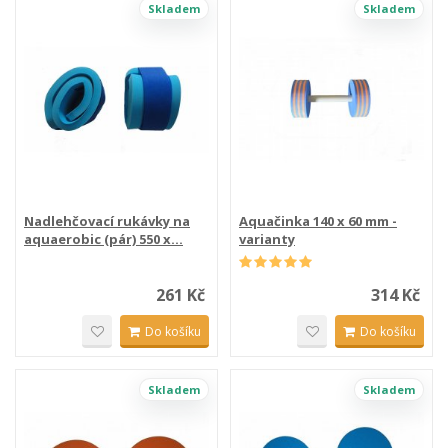
Skladem
Skladem
Nadlehčovací rukávky na
Aquačinka 140 x 60 mm -
aquaerobic (pár) 550 x...
varianty
261 Kč
314 Kč
Do košíku
Do košíku
Skladem
Skladem