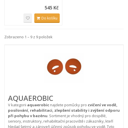
545 Kč
Do košíku
Zobrazeno 1 – 9 z 9 položek
AQUAEROBIC
V kategorii
aquaerobic
najdete pomůcky pro
cvičení ve vodě,
posilování, rehabilitaci, zlepšení stability i zvýšení odporu
při pohybu v bazénu
. Sortiment je vhodný pro dospělé,
seniory, instruktory, rehabilitační pracoviště i zákazníky, kteří
hledají šetrný a zároveň účinný způsob pohybu ve vodě. Tyto