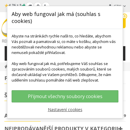
★
4.76 z 5
CZK
Aby web fungoval jak má (souhlas s
0
cookies)
Hledat
My
wishlist
Abyste na stránkách rychle našli to, co hledáte, abychom
Vás poznali a pamatovali si, co máte v košíku, abychom vás
neobtěžovali nevhodnou reklamou nebo abyste se
nemuseli pokaždé přihlašovat.
KATEGORIE
Aby web fungoval jak má, potřebujeme Váš souhlas se
AQUA POMŮCKY
Aquaerobic
zpracováním souborů cookies, malých souborů, které se
dočasně ukládají ve Vašem prohlížeči. Děkujeme, že nám
FILTROVÁNÍ
udělením souhlasu pomáháte náš web zlepšovat.
ŠTÍTKY
Přijmout všechny soubory cookies
Nastavení cookies
AQUAEROBIC
Počet produktů: 9
NEJPRODÁVANĚJŠÍ PRODUKTY V KATEGORII