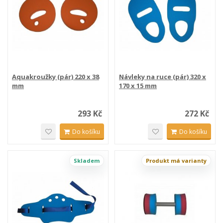
Aquakroužky (pár) 220 x 38
Návleky na ruce (pár) 320 x
mm
170 x 15 mm
293 Kč
272 Kč
Do košíku
Do košíku
Skladem
Produkt má varianty