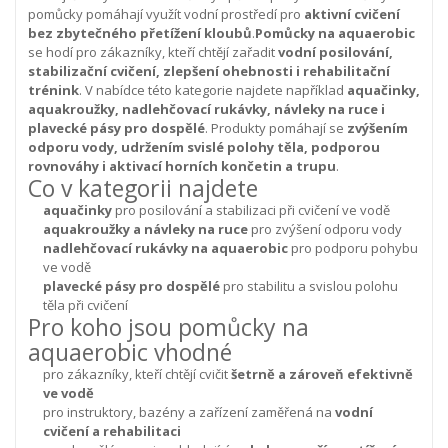
pomůcky pomáhají využít vodní prostředí pro
aktivní cvičení
bez zbytečného přetížení kloubů
.
Pomůcky na aquaerobic
se hodí pro zákazníky, kteří chtějí zařadit
vodní posilování,
stabilizační cvičení, zlepšení ohebnosti i rehabilitační
trénink
. V nabídce této kategorie najdete například
aquačinky,
aquakroužky, nadlehčovací rukávky, návleky na ruce i
plavecké pásy pro dospělé
. Produkty pomáhají se
zvýšením
odporu vody, udržením svislé polohy těla, podporou
rovnováhy i aktivací horních končetin a trupu
.
Co v kategorii najdete
aquačinky
pro posilování a stabilizaci při cvičení ve vodě
aquakroužky a návleky na ruce
pro zvýšení odporu vody
nadlehčovací rukávky na aquaerobic
pro podporu pohybu
ve vodě
plavecké pásy pro dospělé
pro stabilitu a svislou polohu
těla při cvičení
Pro koho jsou pomůcky na
aquaerobic vhodné
pro zákazníky, kteří chtějí cvičit
šetrně a zároveň efektivně
ve vodě
pro instruktory, bazény a zařízení zaměřená na
vodní
cvičení a rehabilitaci