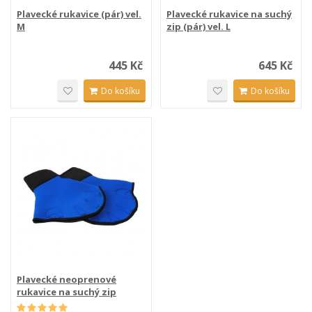
Plavecké rukavice (pár) vel.
Plavecké rukavice na suchý
M
zip (pár) vel. L
445 Kč
645 Kč
Do košíku
Do košíku
Plavecké neoprenové
rukavice na suchý zip
(pár)...