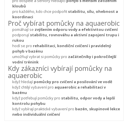
pro dospělé a seniory hledající
pohyb s menším zatížením
kloubů
pro každého, kdo chce podpořit
stabilitu, sílu, ohebnost a
koordinaci
Proč vybírat pomůcky na aquaerobic
pomáhají se
zvýšením odporu vody a efektivitou cvičení
podporují
stabilitu, rovnováhu a aktivní zapojení trupu i
rukou
hodí se pro
rehabilitaci, kondiční cvičení i pravidelný
pohyb v bazénu
umožňují vybrat si pomůcky pro
začátečníky i pokročilejší
vodní trénink
Kdy zákazníci vybírají pomůcky na
aquaerobic
když hledají
pomůcky pro cvičení a posilování ve vodě
když chtějí vybavení pro
aquaerobic a rehabilitaci v
bazénu
když potřebují pomůcky pro
stabilitu, odpor vody a lepší
kontrolu pohybu
když vybírají praktické vybavení pro
bazén, skupinové lekce
nebo individuální cvičení