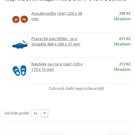
Aquakroužky (pár) 220 x 38
293 Kč
mm
Skladem
Plavecký pás DENA - pro
671 Kč
dospělé 660 x 260 x 27 mm
Skladem
Návleky na ruce (pár) 320 x
272 Kč
170 x 15 mm
Skladem
Zobrazit další nejprodávanější
Seřadit podle
Nejprve produkty skladem