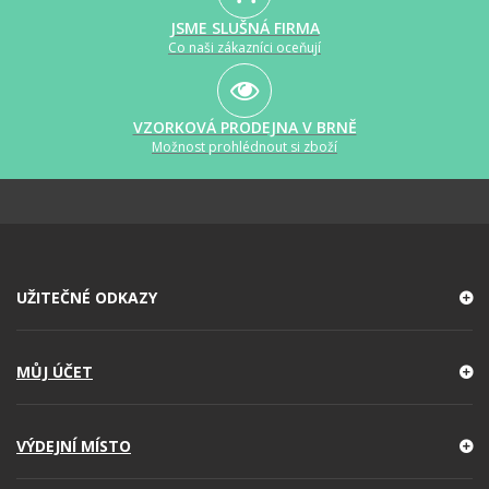
JSME SLUŠNÁ FIRMA
Co naši zákazníci oceňují
VZORKOVÁ PRODEJNA V BRNĚ
Možnost prohlédnout si zboží
UŽITEČNÉ ODKAZY
MŮJ ÚČET
VÝDEJNÍ MÍSTO