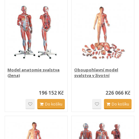
Model anatomie svalstva
Oboupohlavní model
(žena)
svalstva v životní
velikosti...
196 152 Kč
226 066 Kč
Do košíku
Do košíku