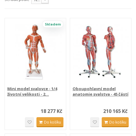
Skladem
Mini model svalovce - 1/4
Oboupohlavní model
životní velikosti - 2...
anatomie svalstva - 45 částí
18 277 Kč
210 165 Kč
Do košíku
Do košíku