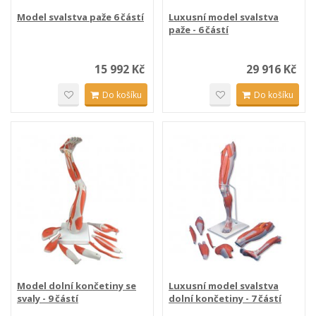
Model svalstva paže 6 částí
Luxusní model svalstva
paže - 6 částí
15 992 Kč
29 916 Kč
Do košíku
Do košíku
Model dolní končetiny se
Luxusní model svalstva
svaly - 9 částí
dolní končetiny - 7 částí