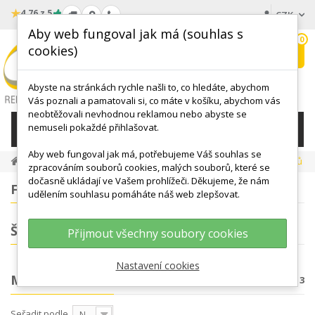
★
4.76 z 5
CZK
Aby web fungoval jak má (souhlas s
0
cookies)
Hledat
My
wishlist
Abyste na stránkách rychle našli to, co hledáte, abychom
Vás poznali a pamatovali si, co máte v košíku, abychom vás
neobtěžovali nevhodnou reklamou nebo abyste se
nemuseli pokaždé přihlašovat.
KATEGORIE
Aby web fungoval jak má, potřebujeme Váš souhlas se
ANATOMICKÉ MODELY
Ostatní Modely
Modely Svalů
zpracováním souborů cookies, malých souborů, které se
dočasně ukládají ve Vašem prohlížeči. Děkujeme, že nám
FILTROVÁNÍ
udělením souhlasu pomáháte náš web zlepšovat.
ŠTÍTKY
Přijmout všechny soubory cookies
Nastavení cookies
MODELY SVALŮ
Počet produktů: 13
Seřadit podle
Nejprve produkty skladem