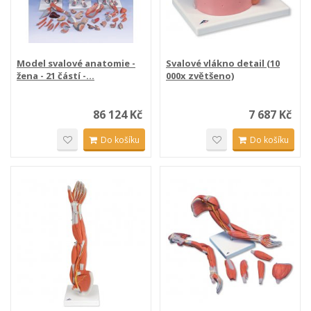
Model svalové anatomie -
Svalové vlákno detail (10
žena - 21 částí -...
000x zvětšeno)
86 124 Kč
7 687 Kč
Do košíku
Do košíku