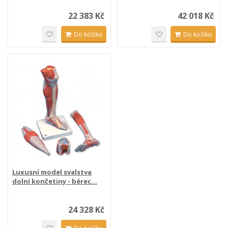
22 383 Kč
42 018 Kč
Do košíku
Do košíku
Luxusní model svalstva
dolní končetiny - bérec...
24 328 Kč