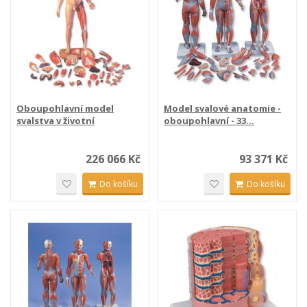
Oboupohlavní model
Model svalové anatomie -
svalstva v životní
oboupohlavní - 33...
velikosti...
226 066 Kč
93 371 Kč
Do košíku
Do košíku