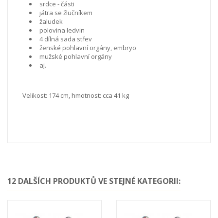
srdce - části
játra se žlučníkem
žaludek
polovina ledvin
4 dílná sada střev
ženské pohlavní orgány, embryo
mužské pohlavní orgány
aj.
Velikost: 174 cm, hmotnost: cca 41 kg
12 DALŠÍCH PRODUKTŮ VE STEJNÉ KATEGORII: