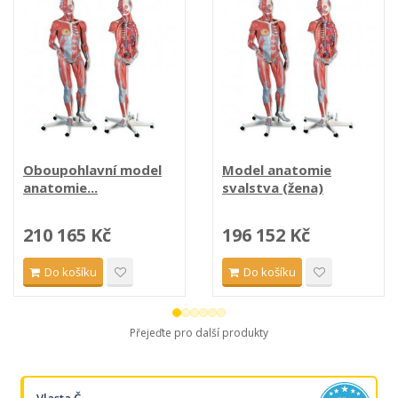
Oboupohlavní model
Model anatomie
anatomie...
svalstva (žena)
210 165 Kč
196 152 Kč
Do košíku
Do košíku
Přejeďte pro další produkty
Vlasta Č.