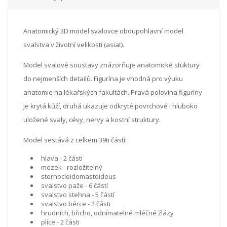
Anatomický 3D model svalovce oboupohlavní model
svalstva v životní velikosti (asiat).
Model svalové soustavy znázorňuje anatomické stuktury
do nejmenších detailů. Figurína je vhodná pro výuku
anatomie na lékařských fakultách. Pravá polovina figuríny
je krytá kůží, druhá ukazuje odkryté povrchové i hluboko
uložené svaly, cévy, nervy a kostní struktury.
Model sestává z celkem 39ti částí:
hlava - 2 části
mozek - rozložitelný
sternocleidomastoideus
svalstvo paže - 6 částí
svalstvo stehna - 5 částí
svalstvo bérce - 2 části
hrudních, břicho, odnímatelné mléčné žlázy
plíce - 2 části