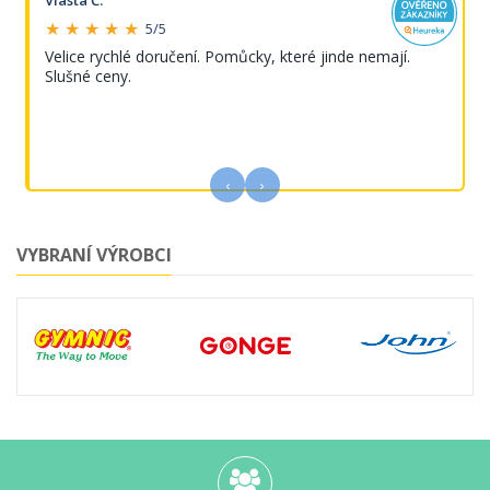
★ ★ ★ ★ ★
5/5
Velice rychlé doručení. Pomůcky, které jinde nemají.
Slušné ceny.
‹
›
VYBRANÍ VÝROBCI