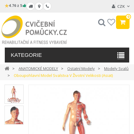
★
4.76 z 5
CZK
0
Hledat
My
wishlist
KATEGORIE
ANATOMICKÉ MODELY
Ostatní Modely
Modely Svalů
Oboupohlavní Model Svalstva V Životní Velikosti (asiat)