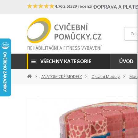
★
★
★
★
★
4.76 z 5
(329 recenzí)
DOPRAVA A PLAT
VŠECHNY KATEGORIE
ÚVOD
ANATOMICKÉ MODELY
Ostatní Modely
Mode