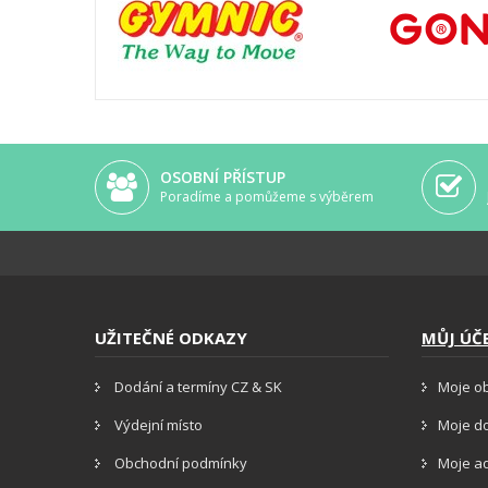
OSOBNÍ PŘÍSTUP
Poradíme a pomůžeme s výběrem
UŽITEČNÉ ODKAZY
MŮJ ÚČ
Dodání a termíny CZ & SK
Moje o
Výdejní místo
Moje d
Obchodní podmínky
Moje a