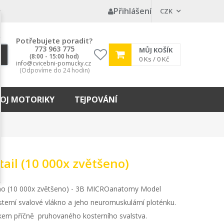
Přihlášení
CZK
Potřebujete poradit?
773 963 775
MŮJ KOŠÍK
(8:00 - 15:00 hod)
My
0
Ks /
0 Kč
info@cvicebni-pomucky.cz
wishlist
(Odpovíme do 24 hodin)
OJ MOTORIKY
TEJPOVÁNÍ
tail (10 000x zvětšeno)
no (10 000x zvětšeno) - 3B MICROanatomy Model
terní svalové vlákno a jeho neuromuskulární ploténku.
vkem příčně pruhovaného kosterního svalstva.