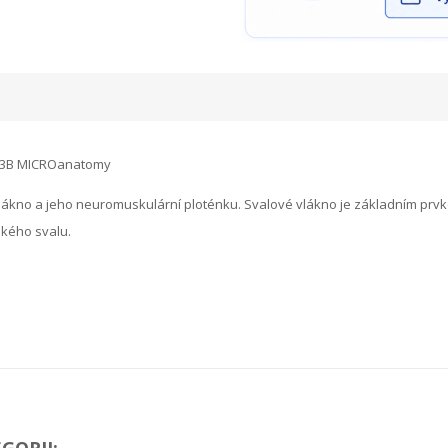
 - 3B MICROanatomy
lákno a jeho neuromuskulární ploténku. Svalové vlákno je základním prv
ského svalu.
GORII: