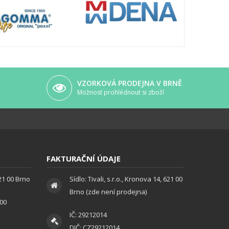
VZORKOVÁ PRODEJNA V BRNĚ
Možnost prohlédnout si zboží
FAKTURAČNÍ ÚDAJE
621 00 Brno
Sídlo: Tivali, s.r.o., Kronova 14, 621 00
Brno (zde není prodejna)
:00
IČ: 29212014
DIČ: CZ29212014