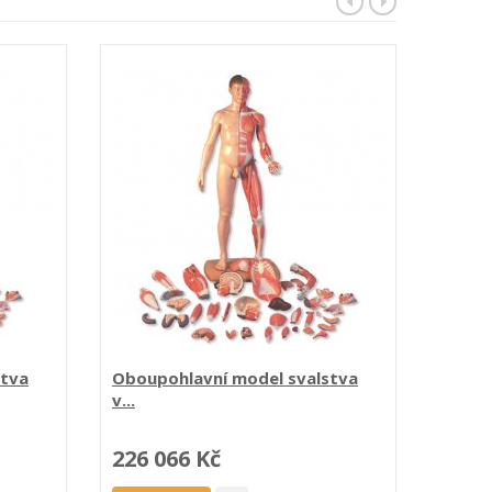
stva
Oboupohlavní model svalstva
Model 
v...
226 066 Kč
93 3