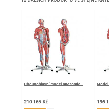
Oboupohlavní model anatomie...
Model 
210 165 Kč
196 1