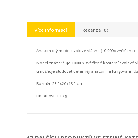
Více Informací
Recenze (0)
Anatomický model svalové vlákno (10 000x zvětšeno)
Model znázorňuje 10000x zvětšené kosterní svalové v
umožňuje studovat detailněji anatomii a fungování lid
Rozměr: 23,5x26x18,5 cm
Hmotnost: 1,1 kg
12 DALŠÍCH PRODUKTŮ VE STEJNÉ KATE