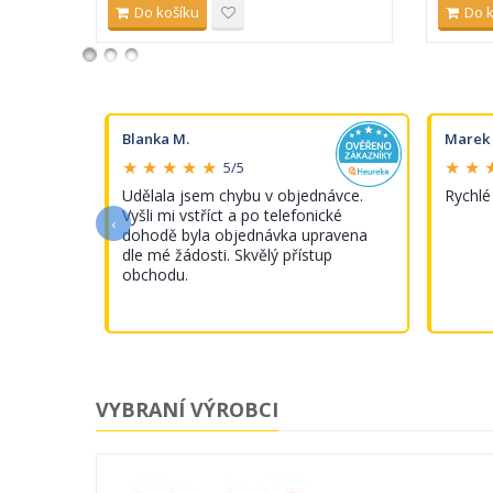
Do košíku
Do 
Blanka M.
Marek 
★ ★ ★ ★ ★
★ ★ 
5/5
s tímto
Udělala jsem chybu v objednávce.
Rychlé
Vyšli mi vstříct a po telefonické
‹
dohodě byla objednávka upravena
dle mé žádosti. Skvělý přístup
obchodu.
VYBRANÍ VÝROBCI