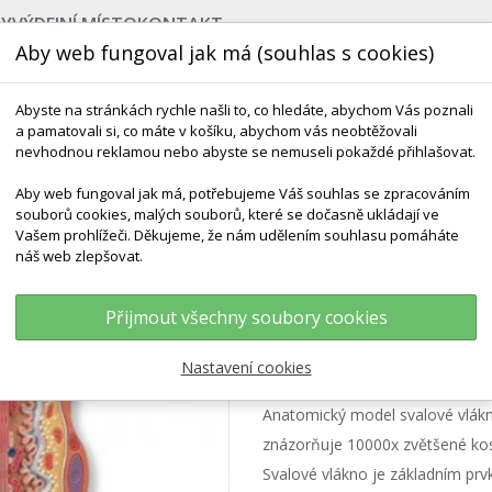
BY
VÝDEJNÍ MÍSTO
KONTAKT
Aby web fungoval jak má (souhlas s cookies)
Abyste na stránkách rychle našli to, co hledáte, abychom Vás poznali
a pamatovali si, co máte v košíku, abychom vás neobtěžovali
nevhodnou reklamou nebo abyste se nemuseli pokaždé přihlašovat.
Aby web fungoval jak má, potřebujeme Váš souhlas se zpracováním
souborů cookies, malých souborů, které se dočasně ukládají ve
NEJPRODÁVANĚJŠÍ
POMŮCKY DO VODY
ROZV
Vašem prohlížeči. Děkujeme, že nám udělením souhlasu pomáháte
náš web zlepšovat.
ly Svalů
Svalové Vlákno Detail (10 000x Zvětšeno)
Přijmout všechny soubory cookies
Svalové vlákno de
Nastavení cookies
Anatomický model svalové vlák
znázorňuje 10000x zvětšené kos
Svalové vlákno je základním pr