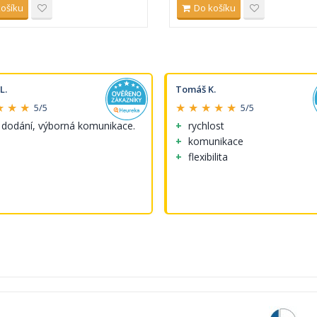
košíku
Do košíku
L.
Tomáš K.
★ ★ ★
★ ★ ★ ★ ★
5/5
5/5
 dodání, výborná komunikace.
rychlost
komunikace
flexibilita