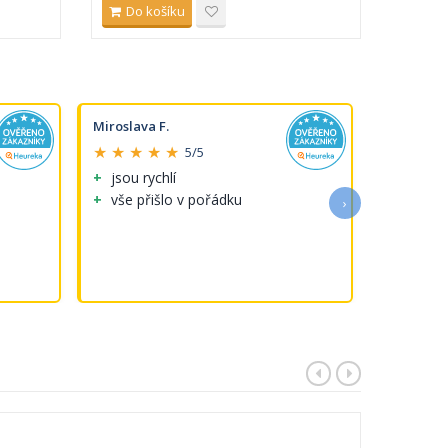
Do košíku
Do 
Miroslava F.
Michaela 
★ ★ ★ ★ ★
★ ★ ★ 
5/5
jsou rychlí
Perfektni
vše přišlo v pořádku
›