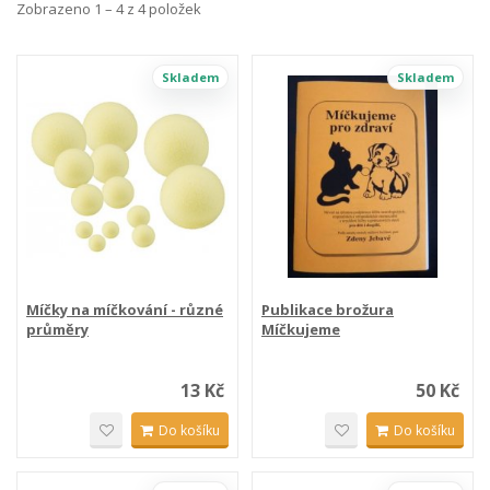
Zobrazeno 1 – 4 z 4 položek
Skladem
Skladem
Míčky na míčkování - různé
Publikace brožura
průměry
Míčkujeme
13 Kč
50 Kč
Do košíku
Do košíku