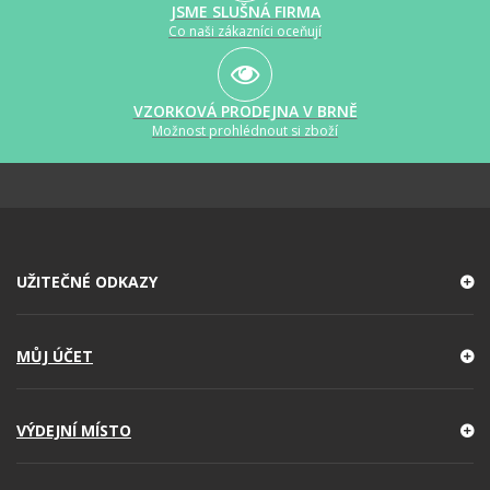
JSME SLUŠNÁ FIRMA
Co naši zákazníci oceňují
VZORKOVÁ PRODEJNA V BRNĚ
Možnost prohlédnout si zboží
UŽITEČNÉ ODKAZY
MŮJ ÚČET
VÝDEJNÍ MÍSTO