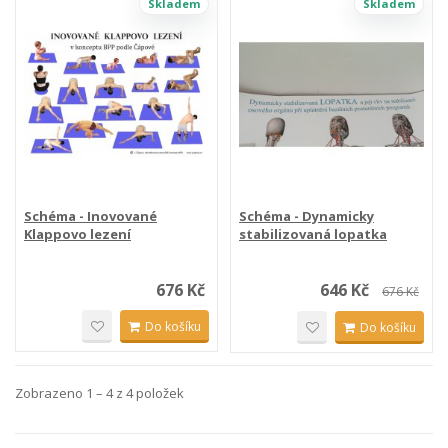
Skladem
Skladem
Schéma - Inovované
Schéma - Dynamicky
Klappovo lezení
stabilizovaná lopatka
676 Kč
646 Kč
676 Kč
Do košíku
Do košíku
Zobrazeno 1 – 4 z 4 položek