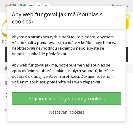
★
4.76 z 5
CZK
Aby web fungoval jak má (souhlas s
0
cookies)
Hledat
My
wishlist
Abyste na stránkách rychle našli to, co hledáte, abychom
Vás poznali a pamatovali si, co máte v košíku, abychom vás
neobtěžovali nevhodnou reklamou nebo abyste se
nemuseli pokaždé přihlašovat.
KATEGORIE
Aby web fungoval jak má, potřebujeme Váš souhlas se
Zdeněk Jebavý – Míčkování
zpracováním souborů cookies, malých souborů, které se
dočasně ukládají ve Vašem prohlížeči. Děkujeme, že nám
udělením souhlasu pomáháte náš web zlepšovat.
SEZNAM PRODUKTŮ PODLE DODAVATELŮ:
ZDENĚK JEBAVÝ – MÍČKOVÁNÍ
Přijmout všechny soubory cookies
Seřadit podle
Nastavení cookies