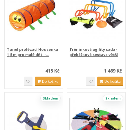
Tunel prolézací Housenka
Tréninková agility sada -
1,5 m pro malé děti -...
překážková sestava větší
415 Kč
1 469 Kč
Do košíku
Do košíku
Skladem
Skladem