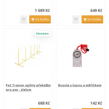
1 689 Kč
649 Kč
Do košíku
Do košíku
Skladem
Pet Trainer agility překážky
Busola s lupou a měřítkem
pro psy - slalom
688 Kč
142 Kč