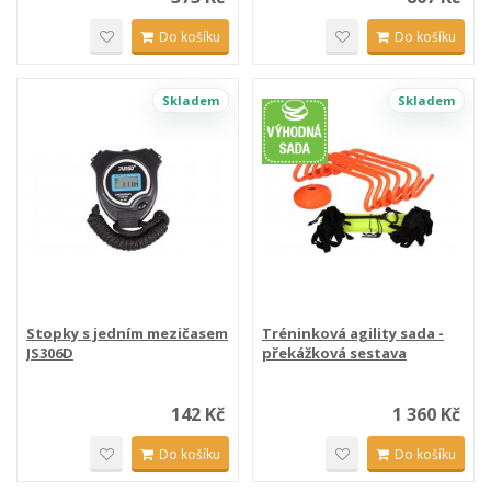
Do košíku
Do košíku
Skladem
Skladem
Stopky s jedním mezičasem
Tréninková agility sada -
JS306D
překážková sestava
142 Kč
1 360 Kč
Do košíku
Do košíku