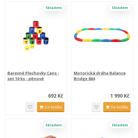
Skladem
Skladem
Barevné Plechovky Cans -
Motorická dráha Balance
set 10 ks - pěnové
Bridge 884
692 Kč
1 990 Kč
Do košíku
Do košíku
Skladem
Skladem