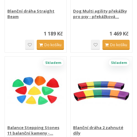
Blanční dráha Straight
Dog Multi agility překážky
Beam
pro psy - překážková...
1 189 Kč
1 469 Kč
Do košíku
Do košíku
Skladem
Skladem
Balance Stepping Stones
Blanční dráha 2 zahnuté
11 balanční kameny -...
díly