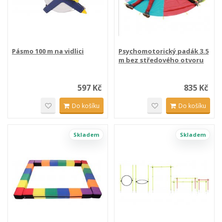
Pásmo 100 m na vidlici
Psychomotorický padák 3.5
m bez středového otvoru
597 Kč
835 Kč
Do košíku
Do košíku
Skladem
Skladem