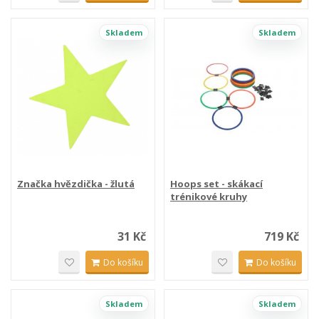
Skladem
Skladem
Značka hvězdička - žlutá
Hoops set - skákací
trénikové kruhy
31 Kč
719 Kč
Do košíku
Do košíku
Skladem
Skladem