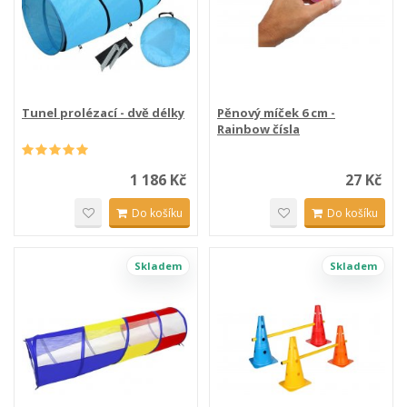
Tunel prolézací - dvě délky
Pěnový míček 6 cm -
Rainbow čísla
1 186 Kč
27 Kč
Do košíku
Do košíku
Skladem
Skladem