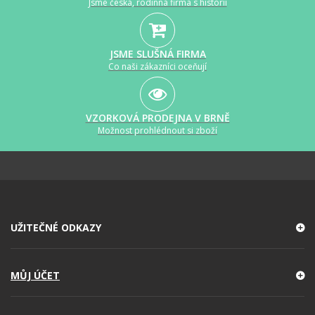
Jsme česká, rodinná firma s historií
JSME SLUŠNÁ FIRMA
Co naši zákazníci oceňují
VZORKOVÁ PRODEJNA V BRNĚ
Možnost prohlédnout si zboží
UŽITEČNÉ ODKAZY
MŮJ ÚČET