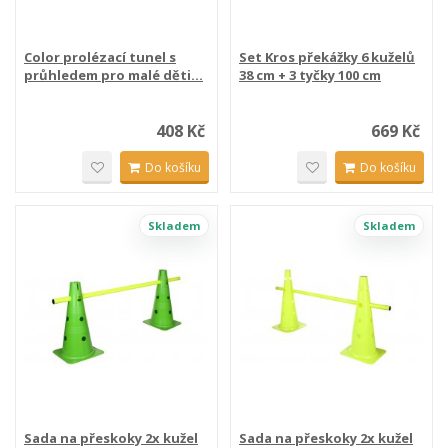
Color prolézací tunel s
Set Kros překážky 6 kuželů
průhledem pro malé děti...
38 cm + 3 tyčky 100 cm
408 Kč
669 Kč
Do košíku
Do košíku
Skladem
Skladem
Sada na přeskoky 2x kužel
Sada na přeskoky 2x kužel