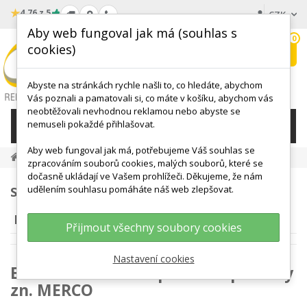
★
4.76 z 5
CZK
Aby web fungoval jak má (souhlas s
0
cookies)
Hledat
My
wishlist
Abyste na stránkách rychle našli to, co hledáte, abychom
Vás poznali a pamatovali si, co máte v košíku, abychom vás
neobtěžovali nevhodnou reklamou nebo abyste se
nemuseli pokaždé přihlašovat.
KATEGORIE
Aby web fungoval jak má, potřebujeme Váš souhlas se
RADANSPORT S.r.o.
zpracováním souborů cookies, malých souborů, které se
dočasně ukládají ve Vašem prohlížeči. Děkujeme, že nám
udělením souhlasu pomáháte náš web zlepšovat.
SEZNAM PRODUKTŮ PODLE DODAVATELŮ:
RADANSPORT S.R.O.
Přijmout všechny soubory cookies
Nastavení cookies
E-SPORTSHOP.CZ sportovní potřeny
zn. MERCO