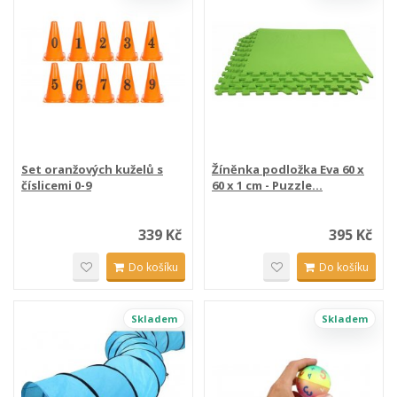
Set oranžových kuželů s
Žíněnka podložka Eva 60 x
číslicemi 0-9
60 x 1 cm - Puzzle...
339 Kč
395 Kč
Do košíku
Do košíku
Skladem
Skladem