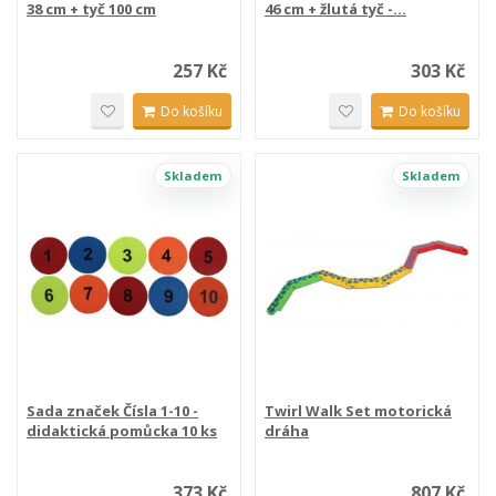
38 cm + tyč 100 cm
46 cm + žlutá tyč -...
257 Kč
303 Kč
Do košíku
Do košíku
Skladem
Skladem
Sada značek Čísla 1-10 -
Twirl Walk Set motorická
didaktická pomůcka 10 ks
dráha
373 Kč
807 Kč