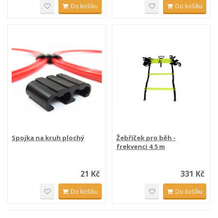
Do košíku
Do košíku
Spojka na kruh plochý
Žebříček pro běh -
frekvenci 4.5 m
21 Kč
331 Kč
Do košíku
Do košíku