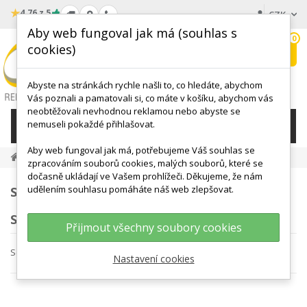
★
4.76 z 5
CZK
Aby web fungoval jak má (souhlas s
0
cookies)
Hledat
My
wishlist
Abyste na stránkách rychle našli to, co hledáte, abychom
Vás poznali a pamatovali si, co máte v košíku, abychom vás
neobtěžovali nevhodnou reklamou nebo abyste se
nemuseli pokaždé přihlašovat.
KATEGORIE
Aby web fungoval jak má, potřebujeme Váš souhlas se
Mueller Sports Medicine
zpracováním souborů cookies, malých souborů, které se
dočasně ukládají ve Vašem prohlížeči. Děkujeme, že nám
udělením souhlasu pomáháte náš web zlepšovat.
SEZNAM PRODUKTŮ VÝROBCE MUELLER
SPORTS MEDICINE
Přijmout všechny soubory cookies
Seřadit podle
Nastavení cookies