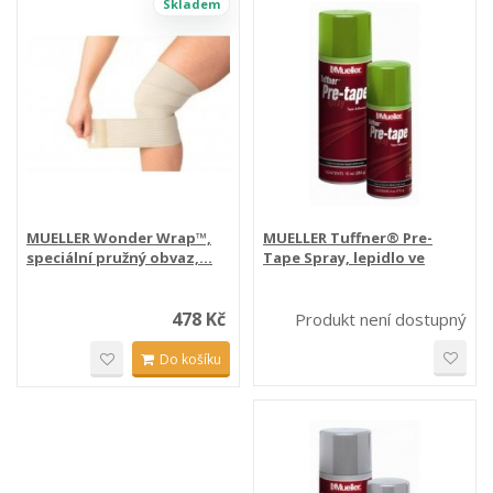
Skladem
MUELLER Wonder Wrap™,
MUELLER Tuffner® Pre-
speciální pružný obvaz,...
Tape Spray, lepidlo ve
spreji
478 Kč
Produkt není dostupný
Do košíku