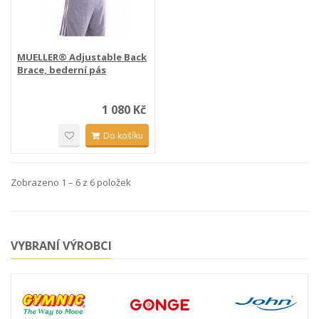
MUELLER® Adjustable Back
Brace, bederní pás
1 080 Kč
Do košíku
Zobrazeno 1 – 6 z 6 položek
VYBRANÍ VÝROBCI