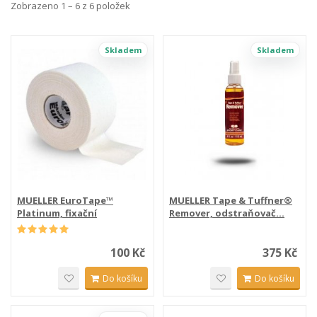
Zobrazeno 1 – 6 z 6 položek
Skladem
Skladem
MUELLER EuroTape™
MUELLER Tape & Tuffner®
Platinum, fixační
Remover, odstraňovač...
tejpovací...
100 Kč
375 Kč
Do košíku
Do košíku