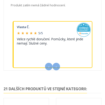
Produkt zatím nemá žádné hodnocení.
Vlasta Č.
Iva
★ ★ ★ ★ ★
★ 
5/5
Velice rychlé doručení. Pomůcky, které jinde
Již
nemají. Slušné ceny.
ce
:)
‹
›
21 DALŠÍCH PRODUKTŮ VE STEJNÉ KATEGORII: