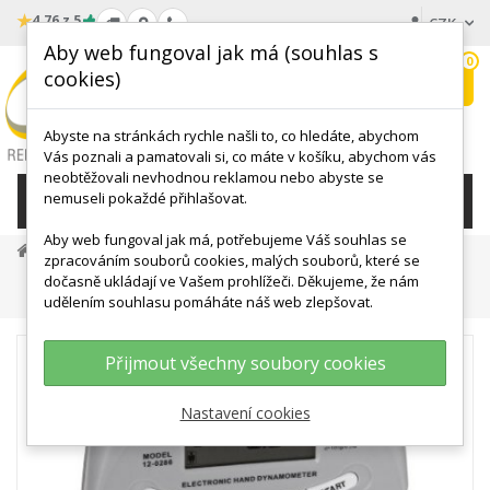
★
4.76 z 5
CZK
Aby web fungoval jak má (souhlas s
0
cookies)
Hledat
My
wishlist
Abyste na stránkách rychle našli to, co hledáte, abychom
Vás poznali a pamatovali si, co máte v košíku, abychom vás
neobtěžovali nevhodnou reklamou nebo abyste se
nemuseli pokaždé přihlašovat.
KATEGORIE
Aby web fungoval jak má, potřebujeme Váš souhlas se
ZDRAVOTNICKÉ A VÝUKOVÉ POMŮCKY
zpracováním souborů cookies, malých souborů, které se
Diagnostické Nástroje
dočasně ukládají ve Vašem prohlížeči. Děkujeme, že nám
Digitální Pružinový Dynamometr Smedley
udělením souhlasu pomáháte náš web zlepšovat.
Přijmout všechny soubory cookies
Nastavení cookies