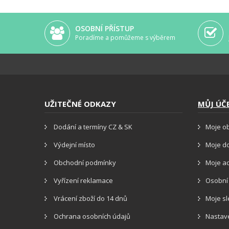
OSOBNÍ PŘÍSTUP
Poradíme a pomůžeme s výběrem
UŽITEČNÉ ODKAZY
MŮJ ÚČ
Dodání a termíny CZ & SK
Moje o
Výdejní místo
Moje d
Obchodní podmínky
Moje a
Vyřízení reklamace
Osobní
Vrácení zboží do 14 dnů
Moje s
Ochrana osobních údajů
Nastav