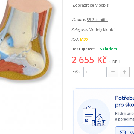
Zobrazit celý popis
Výrobce:
3B Scientific
Kategorie:
Modely kloubů
Kód:
M30
Skladem
Dostupnost:
2 655 Kč
s DPH
Počet