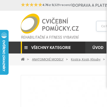
★
★
★
★
★
4.76 z 5
(329 recenzí)
DOPRAVA A PLAT
VŠECHNY KATEGORIE
ÚVOD
ANATOMICKÉ MODELY
Kostra, Kosti, Klouby