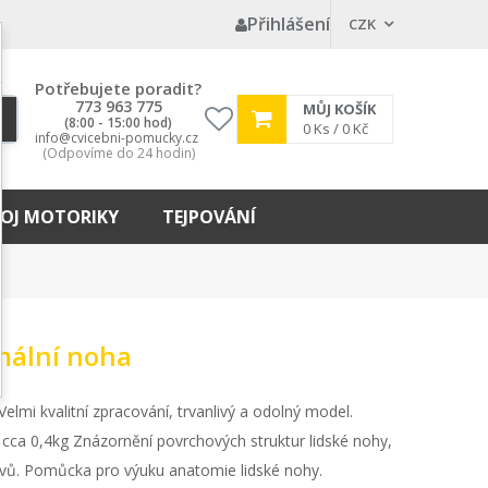
Přihlášení
CZK
Potřebujete poradit?
773 963 775
MŮJ KOŠÍK
(8:00 - 15:00 hod)
My
0
Ks /
0 Kč
info@cvicebni-pomucky.cz
wishlist
(Odpovíme do 24 hodin)
OJ MOTORIKY
TEJPOVÁNÍ
mální noha
lmi kvalitní zpracování, trvanlivý a odolný model.
cca 0,4kg Znázornění povrchových struktur lidské nohy,
nervů. Pomůcka pro výuku anatomie lidské nohy.