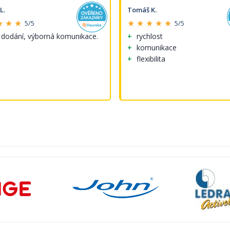
L.
Tomáš K.
★ ★ ★
★ ★ ★ ★ ★
5/5
5/5
 dodání, výborná komunikace.
rychlost
komunikace
flexibilita