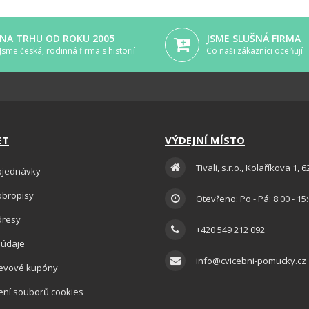
NA TRHU OD ROKU 2005
JSME SLUŠNÁ FIRMA
Jsme česká, rodinná firma s historií
Co naši zákazníci oceňují
ET
VÝDEJNÍ MÍSTO
Tivali, s.r.o., Kolaříkova 1, 
bjednávky
obropisy
Otevřeno: Po - Pá: 8:00 - 15
dresy
+420 549 212 092
 údaje
info@cvicebni-pomucky.cz
levové kupóny
ení souborů cookies