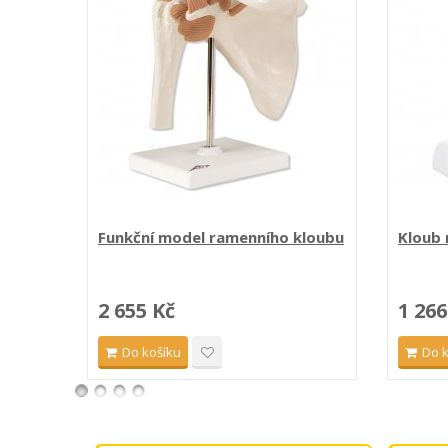
Funkční model ramenního kloubu
Kloub 
2 655 Kč
1 266
Do košíku
Do 