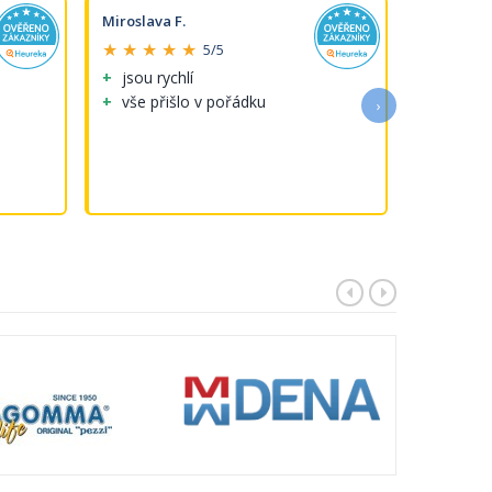
Miroslava F.
Michaela 
★ ★ ★ ★ ★
★ ★ ★ 
5/5
jsou rychlí
Perfektni
vše přišlo v pořádku
›