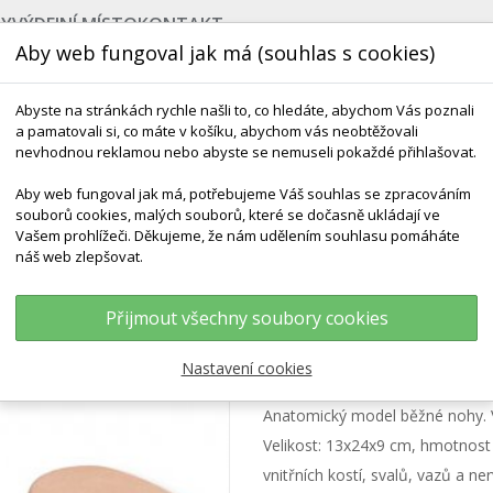
BY
VÝDEJNÍ MÍSTO
KONTAKT
Aby web fungoval jak má (souhlas s cookies)
Abyste na stránkách rychle našli to, co hledáte, abychom Vás poznali
a pamatovali si, co máte v košíku, abychom vás neobtěžovali
nevhodnou reklamou nebo abyste se nemuseli pokaždé přihlašovat.
Aby web fungoval jak má, potřebujeme Váš souhlas se zpracováním
souborů cookies, malých souborů, které se dočasně ukládají ve
NEJPRODÁVANĚJŠÍ
POMŮCKY DO VODY
ROZV
Vašem prohlížeči. Děkujeme, že nám udělením souhlasu pomáháte
náš web zlepšovat.
Modely Kloubů
Model Nohy - Normální Noha
Přijmout všechny soubory cookies
Model nohy - nor
Nastavení cookies
Anatomický model běžné nohy. Ve
Velikost: 13x24x9 cm, hmotnost 
vnitřních kostí, svalů, vazů a 