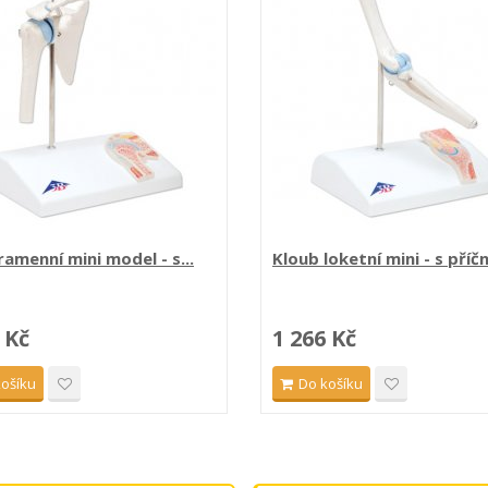
ramenní mini model - s...
Kloub loketní mini - s příč
 Kč
1 266 Kč
košíku
Do košíku