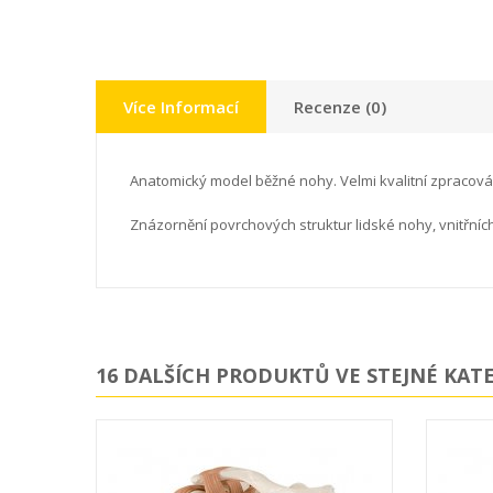
Více Informací
Recenze (0)
Anatomický model běžné nohy. Velmi kvalitní zpracován
Znázornění povrchových struktur lidské nohy, vnitřníc
16 DALŠÍCH PRODUKTŮ VE STEJNÉ KATE