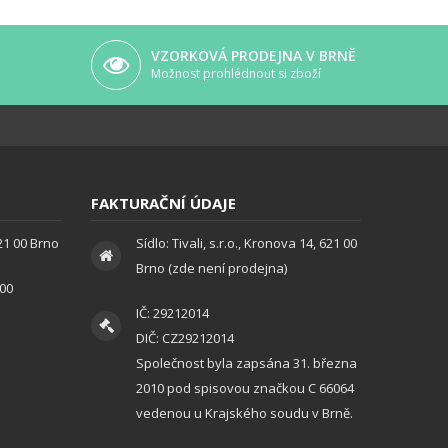
VZORKOVÁ PRODEJNA V BRNĚ
Možnost prohlédnout si zboží
FAKTURAČNÍ ÚDAJE
621 00 Brno
Sídlo: Tivali, s.r.o., Kronova 14, 621 00
Brno (zde není prodejna)
:00
IČ: 29212014
DIČ: CZ29212014
Společnost byla zapsána 31. března
2010 pod spisovou značkou C 66064
vedenou u Krajského soudu v Brně.