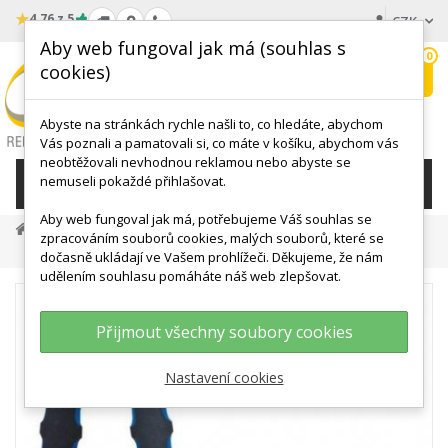
★
4.76 z 5
CZK
Aby web fungoval jak má (souhlas s
0
cookies)
Hledat
My
wishlist
Abyste na stránkách rychle našli to, co hledáte, abychom
Vás poznali a pamatovali si, co máte v košíku, abychom vás
neobtěžovali nevhodnou reklamou nebo abyste se
nemuseli pokaždé přihlašovat.
KATEGORIE
Aby web fungoval jak má, potřebujeme Váš souhlas se
POSILOVÁNÍ
Posilovače Prstů A Dlaně
zpracováním souborů cookies, malých souborů, které se
Kleště KSF-401A
dočasně ukládají ve Vašem prohlížeči. Děkujeme, že nám
udělením souhlasu pomáháte náš web zlepšovat.
Přijmout všechny soubory cookies
Nastavení cookies