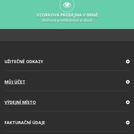
VZORKOVÁ PRODEJNA V BRNĚ
Možnost prohlédnout si zboží
UŽITEČNÉ ODKAZY
MŮJ ÚČET
VÝDEJNÍ MÍSTO
FAKTURAČNÍ ÚDAJE