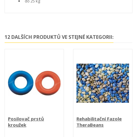
do 25 kg
12 DALŠÍCH PRODUKTŮ VE STEJNÉ KATEGORII:
Posilovač prstů
Rehabilitační Fazole
kroužek
TheraBeans