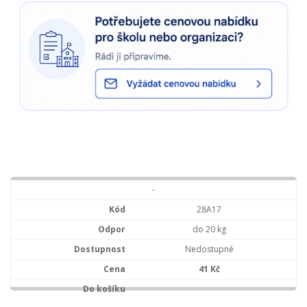
-
28A17
do 20 kg
Nedostupné
41 Kč