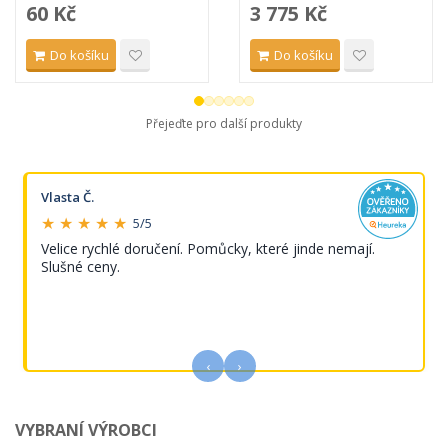
60 Kč
3 775 Kč
Do košíku
Do košíku
Přejeďte pro další produkty
Vlasta Č.
★ ★ ★ ★ ★
5/5
Velice rychlé doručení. Pomůcky, které jinde nemají.
Slušné ceny.
‹
›
VYBRANÍ VÝROBCI