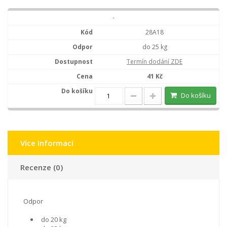
-
28A18
do 25 kg
Termín dodání ZDE
41 Kč
Do košíku
Více Informací
Recenze (0)
Odpor
do 20 kg