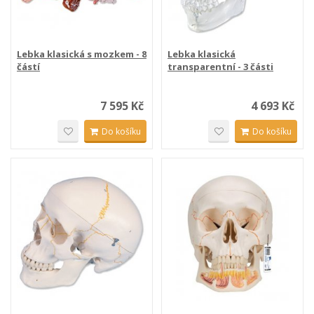
Lebka klasická s mozkem - 8
Lebka klasická
částí
transparentní - 3 části
7 595 Kč
4 693 Kč
Do košíku
Do košíku