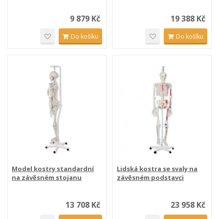
9 879 Kč
19 388 Kč
Do košíku
Do košíku
Model kostry standardní
Lidská kostra se svaly na
na závěsném stojanu
závěsném podstavci
13 708 Kč
23 958 Kč