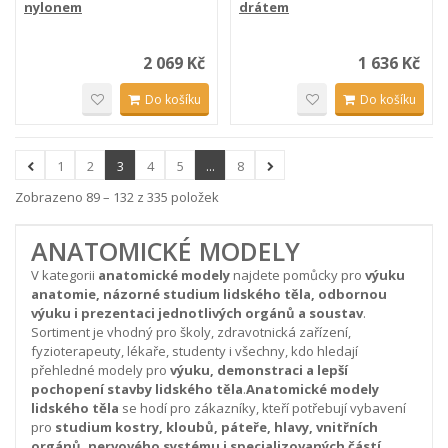
nylonem
drátem
2 069 Kč
1 636 Kč
Do košíku
Do košíku
1
2
3
4
5
...
8
Zobrazeno 89 – 132 z 335 položek
ANATOMICKÉ MODELY
V kategorii
anatomické modely
najdete pomůcky pro
výuku
anatomie, názorné studium lidského těla, odbornou
výuku i prezentaci jednotlivých orgánů a soustav
.
Sortiment je vhodný pro školy, zdravotnická zařízení,
fyzioterapeuty, lékaře, studenty i všechny, kdo hledají
přehledné modely pro
výuku, demonstraci a lepší
pochopení stavby lidského těla
.
Anatomické modely
lidského těla
se hodí pro zákazníky, kteří potřebují vybavení
pro
studium kostry, kloubů, páteře, hlavy, vnitřních
orgánů, nervového systému i specializovaných částí