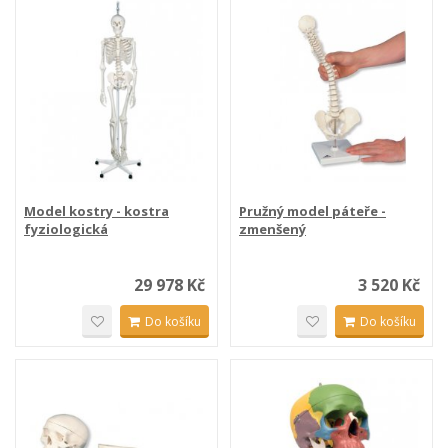
Model kostry - kostra
Pružný model páteře -
fyziologická
zmenšený
29 978 Kč
3 520 Kč
Do košíku
Do košíku