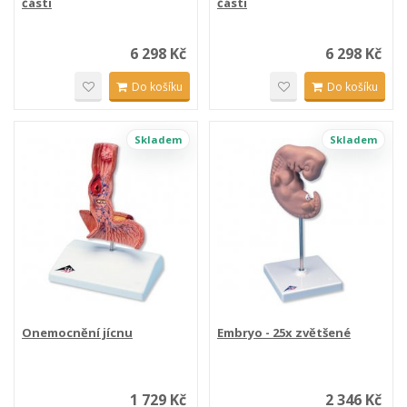
části
části
6 298 Kč
6 298 Kč
Do košíku
Do košíku
Skladem
Skladem
Onemocnění jícnu
Embryo - 25x zvětšené
1 729 Kč
2 346 Kč