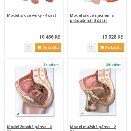
Model srdce velký - 4 části
Model srdce s jícnem a
průdušnicí - 5 částí
10 466 Kč
13 028 Kč
Do košíku
Do košíku
Skladem
Skladem
Model ženské pánve - 2
Model mužské pánve - 2