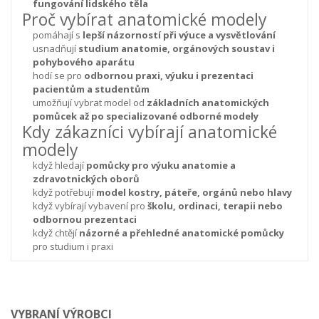
fungování lidského těla
Proč vybírat anatomické modely
pomáhají s
lepší názorností při výuce a vysvětlování
usnadňují
studium anatomie, orgánových soustav i
pohybového aparátu
hodí se pro
odbornou praxi, výuku i prezentaci
pacientům a studentům
umožňují vybrat model od
základních anatomických
pomůcek až po specializované odborné modely
Kdy zákazníci vybírají anatomické
modely
když hledají
pomůcky pro výuku anatomie a
zdravotnických oborů
když potřebují
model kostry, páteře, orgánů nebo hlavy
když vybírají vybavení pro
školu, ordinaci, terapii nebo
odbornou prezentaci
když chtějí
názorné a přehledné anatomické pomůcky
pro studium i praxi
VYBRANÍ VÝROBCI