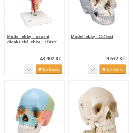
Model lebky - luxusní
Model lebky - 22 částí
didaktická lebka - 7 částí
43 902 Kč
9 632 Kč
Do košíku
Do košíku