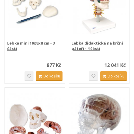
Lebka mini 10x8x8 cm - 3
Lebka didaktická na krční
části
páteři - 4 části
877 Kč
12 041 Kč
Do košíku
Do košíku