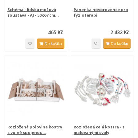
Schéma - lidská močová
Panenka novorozence pro
soustava - AJ - 50x67 cm...
fyzioterapii
465 Kč
2 432 Kč
Do košíku
Do košíku
Rozložená polovina kostry
Rozložená celá kostra - s
s volně spojenou...
malovanými svaly