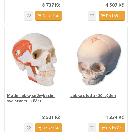
8 737 Kč
4 507 Kč
Do košíku
Do košíku
Model lebky se žvýkacím
Lebka plodu - 30. týden
svalstvem - 2 části
8 521 Kč
1 334 Kč
Do košíku
Do košíku