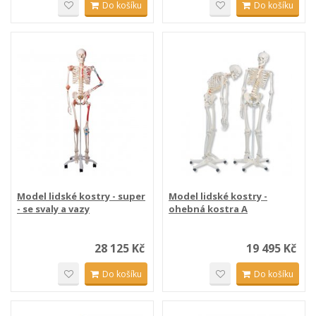
Do košíku
Do košíku
Model lidské kostry - super
Model lidské kostry -
- se svaly a vazy
ohebná kostra A
28 125 Kč
19 495 Kč
Do košíku
Do košíku