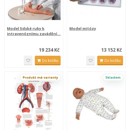
Model lidské ruky k
Model mitózy
intravenóznímu zavádění...
19 234 Kč
13 152 Kč
Do košíku
Do košíku
Produkt má varianty
Skladem