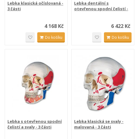
Lebka klasická očíslovaná -
Lebka dentální s
3 části
otevřenou spodní čelistí -
3...
4 168 Kč
6 422 Kč
Do košíku
Do košíku
Lebka s otevřenou spodní
Lebka klasická se svaly -
čelistí a svaly - 3 části
malovaná - 3 části