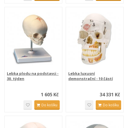
Lebka plodu na podstavci -
Lebka luxusní
30. týden
demonstrační - 10 částí
1 605 Kč
34 331 Kč
Do košíku
Do košíku