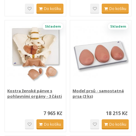
Do košíku
Do košíku
Skladem
Skladem
Kostra ženské pánve s
Model prsů - samostatná
pohlavními orgány - 3 části
prsa (3 ks)
7 965 Kč
18 215 Kč
Do košíku
Do košíku