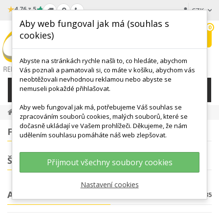
★
4.76 z 5
CZK
Aby web fungoval jak má (souhlas s
0
cookies)
Hledat
My
wishlist
Abyste na stránkách rychle našli to, co hledáte, abychom
Vás poznali a pamatovali si, co máte v košíku, abychom vás
neobtěžovali nevhodnou reklamou nebo abyste se
nemuseli pokaždé přihlašovat.
KATEGORIE
Aby web fungoval jak má, potřebujeme Váš souhlas se
ANATOMICKÉ MODELY
zpracováním souborů cookies, malých souborů, které se
dočasně ukládají ve Vašem prohlížeči. Děkujeme, že nám
FILTROVÁNÍ
udělením souhlasu pomáháte náš web zlepšovat.
ŠTÍTKY
Přijmout všechny soubory cookies
Nastavení cookies
ANATOMICKÉ MODELY
Počet produktů: 335