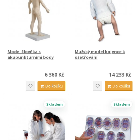
Model člověka s
Mužský model kojence k
akupunkturními body
ošetřování
6 360 Kč
14 233 Kč
Do košíku
Do košíku
Skladem
Skladem