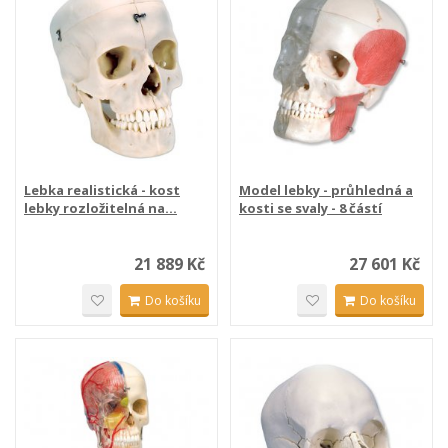
Lebka realistická - kost
Model lebky - průhledná a
lebky rozložitelná na...
kosti se svaly - 8 částí
21 889 Kč
27 601 Kč
Do košíku
Do košíku