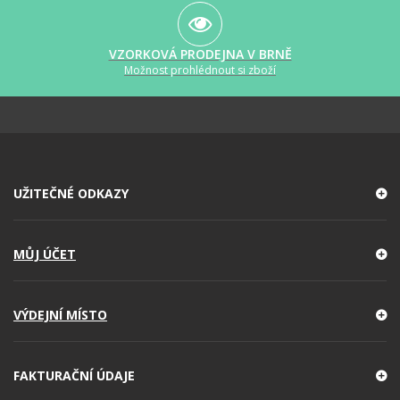
VZORKOVÁ PRODEJNA V BRNĚ
Možnost prohlédnout si zboží
UŽITEČNÉ ODKAZY
MŮJ ÚČET
VÝDEJNÍ MÍSTO
FAKTURAČNÍ ÚDAJE