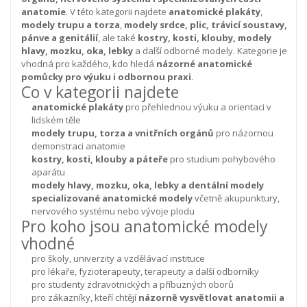
anatomie
. V této kategorii najdete
anatomické plakáty
,
modely trupu a torza
,
modely srdce, plic, trávicí soustavy,
pánve a genitálií
, ale také
kostry, kosti, klouby, modely
hlavy, mozku, oka, lebky
a další odborné modely. Kategorie je
vhodná pro každého, kdo hledá
názorné anatomické
pomůcky pro výuku i odbornou praxi
.
Co v kategorii najdete
anatomické plakáty
pro přehlednou výuku a orientaci v
lidském těle
modely trupu, torza a vnitřních orgánů
pro názornou
demonstraci anatomie
kostry, kosti, klouby a páteře
pro studium pohybového
aparátu
modely hlavy, mozku, oka, lebky a dentální modely
specializované anatomické modely
včetně akupunktury,
nervového systému nebo vývoje plodu
Pro koho jsou anatomické modely
vhodné
pro školy, univerzity a vzdělávací instituce
pro lékaře, fyzioterapeuty, terapeuty a další odborníky
pro studenty zdravotnických a příbuzných oborů
pro zákazníky, kteří chtějí
názorně vysvětlovat anatomii a