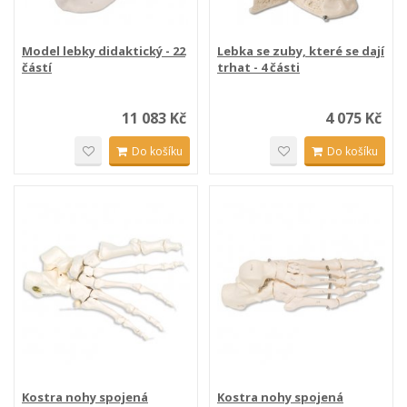
Model lebky didaktický - 22
Lebka se zuby, které se dají
částí
trhat - 4 části
11 083 Kč
4 075 Kč
Do košíku
Do košíku
Kostra nohy spojená
Kostra nohy spojená