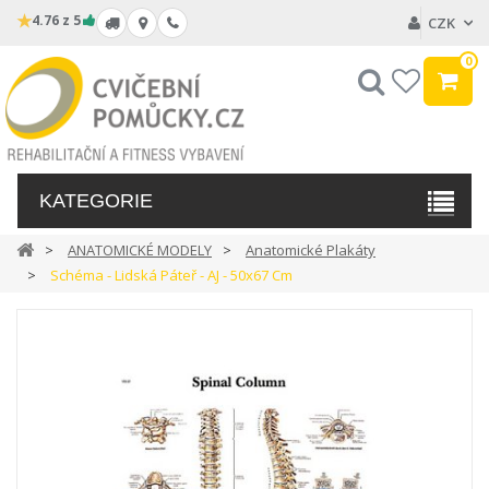
★
4.76 z 5
CZK
0
Hledat
My
wishlist
KATEGORIE
ANATOMICKÉ MODELY
Anatomické Plakáty
Schéma - Lidská Páteř - AJ - 50x67 Cm