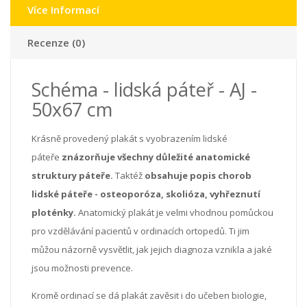
Více Informací
Recenze (0)
Schéma - lidská páteř - AJ -
50x67 cm
Krásně provedený plakát s vyobrazením lidské
páteře
znázorňuje všechny důležité anatomické
struktury páteře.
Taktéž
obsahuje popis chorob
lidské páteře - osteoporóza, skolióza, vyhřeznutí
ploténky.
Anatomický plakát je velmi vhodnou pomůckou
pro vzdělávání pacientů v ordinacích ortopedů. Ti jim
můžou názorně vysvětlit, jak jejich diagnoza vznikla a jaké
jsou možnosti prevence.
Kromě ordinací se dá plakát zavěsit i do učeben biologie,