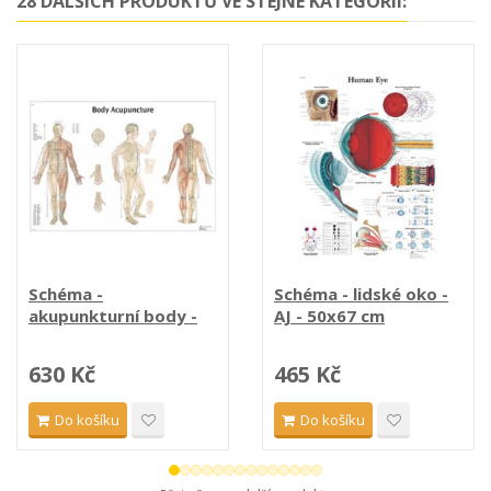
28 DALŠÍCH PRODUKTŮ VE STEJNÉ KATEGORII:
Schéma -
Schéma - lidské oko -
akupunkturní body -
AJ - 50x67 cm
AJ...
630 Kč
465 Kč
Do košíku
Do košíku