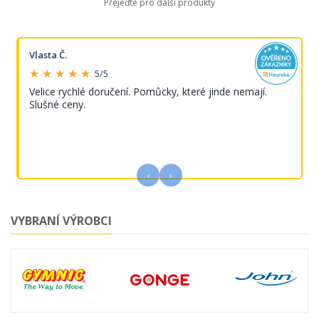
Přejeďte pro další produkty
Vlasta Č.
★ ★ ★ ★ ★
5/5
Velice rychlé doručení. Pomůcky, které jinde nemají.
Slušné ceny.
‹
›
VYBRANÍ VÝROBCI