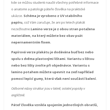
kde se můžou studenti naučit všechny potřebné informace
o anatomii a patologii páteře člověka na praktické
ukázce.
Schéma je vyrobeno z UV stabilního
papíru,
což Vám zaručuje, že ani po letech plakát
nezežloutne.
Lamino verze je z obou stran potažena
materiálem, na který můžete bez obav psát
nepernamentním fixem.
Papírová verze plakátu je dodávána buď bez nebo
spolu s dvěma plastovými lištami. Variantu s lištou
nebo bez lišty zvolte při objednávce. Variantu s
lamino potahem můžete upevnit na zeď například
pomocí lepící gumy, která však není součástí balení.
Odborné názvy struktur jsou v latině, ostatní popisky v
angličtině.
Páteř člověka vznikla spojením jednotlivých obratlů,