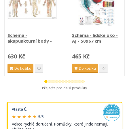
Schéma -
Schéma - lidské oko -
akupunkturní body -
AJ - 50x67 cm
AJ...
630 Kč
465 Kč
Do košíku
Do košíku
Přejeďte pro další produkty
Vlasta Č.
★ ★ ★ ★ ★
5/5
Velice rychlé doručení. Pomůcky, které jinde nemají.