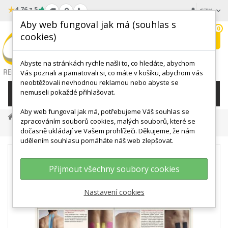
★
4.76 z 5
CZK
Aby web fungoval jak má (souhlas s
0
cookies)
Hledat
My
wishlist
Abyste na stránkách rychle našli to, co hledáte, abychom
Vás poznali a pamatovali si, co máte v košíku, abychom vás
neobtěžovali nevhodnou reklamou nebo abyste se
nemuseli pokaždé přihlašovat.
KATEGORIE
Aby web fungoval jak má, potřebujeme Váš souhlas se
ANATOMICKÉ MODELY
Anatomické Plakáty
zpracováním souborů cookies, malých souborů, které se
Schéma - Tejpování
dočasně ukládají ve Vašem prohlížeči. Děkujeme, že nám
udělením souhlasu pomáháte náš web zlepšovat.
Přijmout všechny soubory cookies
Nastavení cookies