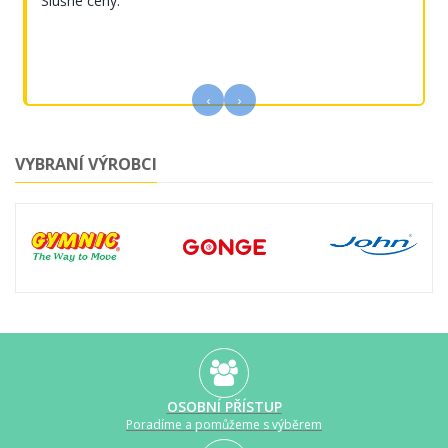
Slušné ceny.
‹
›
VYBRANÍ VÝROBCI
OSOBNÍ PŘÍSTUP
Poradíme a pomůžeme s výběrem