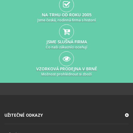
NA TRHU OD ROKU 2005
Jsme česká, rodinná firma s historií
JSME SLUŠNÁ FIRMA
Co naši zákazníci oceňují
VZORKOVÁ PRODEJNA V BRNĚ
Možnost prohlédnout si zboží
UŽITEČNÉ ODKAZY