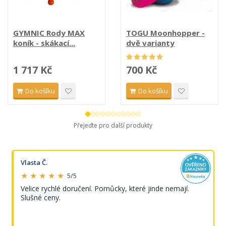
GYMNIC Rody MAX
TOGU Moonhopper -
koník - skákací...
dvě varianty
1 717 Kč
700 Kč
Do košíku
Do košíku
Přejeďte pro další produkty
Vlasta Č.
★ ★ ★ ★ ★
5/5
Velice rychlé doručení. Pomůcky, které jinde nemají.
Slušné ceny.