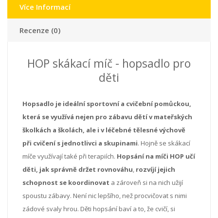
Více Informací
Recenze (0)
HOP skákací míč - hopsadlo pro
děti
Hopsadlo je ideální sportovní a cvičební pomůckou,
která se využívá nejen pro zábavu dětí v mateřských
školkách a školách, ale i v léčebné tělesné výchově
při cvičení s jednotlivci a skupinami
. Hojně se skákací
míče využívají také při terapiích.
Hopsání na míči HOP učí
děti, jak správně držet rovnováhu
,
rozvíjí jejich
schopnost se koordinovat
a zároveň si na nich užijí
spoustu zábavy. Není nic lepšího, než procvičovat s nimi
zádové svaly hrou. Děti hopsání baví a to, že cvičí, si