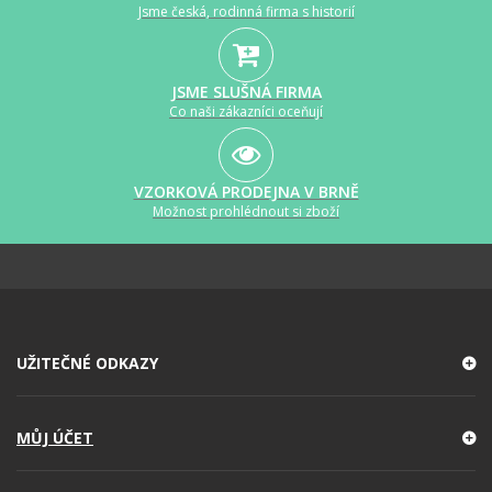
Jsme česká, rodinná firma s historií
JSME SLUŠNÁ FIRMA
Co naši zákazníci oceňují
VZORKOVÁ PRODEJNA V BRNĚ
Možnost prohlédnout si zboží
UŽITEČNÉ ODKAZY
MŮJ ÚČET