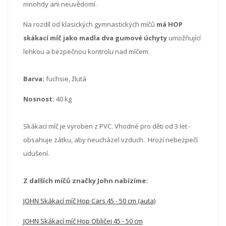
mnohdy ani neuvědomí.
Na rozdíl od klasických gymnastických míčů
má HOP
skákací míč jako madla dva gumové úchyty
umožňující
lehkou a bezpečnou kontrolu nad míčem.
Barva:
fuchsie, žlutá
Nosnost:
40 kg
Skákací míč je vyroben z PVC
.
Vhodné pro děti od 3 let -
obsahuje zátku, aby neucházel vzduch
.
Hrozí nebezpečí
udušení.
Z dalších míčů značky John nabízíme:
JOHN Skákací míč Hop Cars 45 - 50 cm (auta)
JOHN Skákací míč Hop Obličej 45 - 50 cm