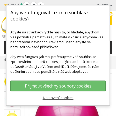
★
4.76 z 5
CZK
Aby web fungoval jak má (souhlas s
0
cookies)
Hledat
My
wishlist
Abyste na stránkách rychle našli to, co hledáte, abychom
Vás poznali a pamatovali si, co máte v košíku, abychom vás
neobtěžovali nevhodnou reklamou nebo abyste se
nemuseli pokaždé přihlašovat.
KATEGORIE
Aby web fungoval jak má, potřebujeme Váš souhlas se
MÍČE, BALÓNY
Dětská Hopsadla
zpracováním souborů cookies, malých souborů, které se
HOP Skákací Míč 45 - 50 Cm
dočasně ukládají ve Vašem prohlížeči. Děkujeme, že nám
udělením souhlasu pomáháte náš web zlepšovat.
Přijmout všechny soubory cookies
Nastavení cookies