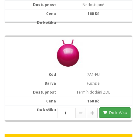
Nedostupné
160 Kč
7A1-FU
Fuchsie
Termín dodání ZDE
160 Kč
Do košíku