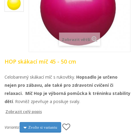
Zobrazit větší
HOP skákací míč 45 - 50 cm
Celobarevný skákací míč s rukovítky.
Hopsadlo je určeno
nejen pro zábavu, ale také pro zdravotní cvičení či
relaxaci. Míč Hop je výborná pomůcka k tréninku stability
dětí
. Rovněž zpevňuje a posiluje svaly.
Zobrazit celý popis
Varianta:
Zvolte si variantu