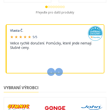
Přejeďte pro další produkty
Vlasta Č.
★ ★ ★ ★ ★
5/5
Velice rychlé doručení. Pomůcky, které jinde nemají.
Slušné ceny.
‹
›
VYBRANÍ VÝROBCI