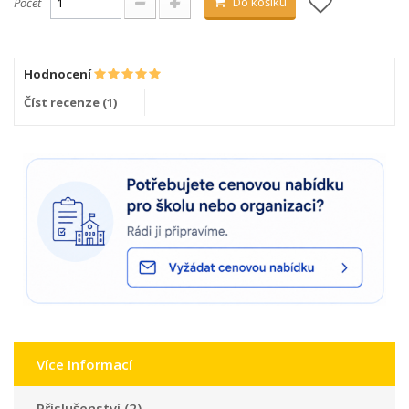
Do košíku
Počet
Hodnocení
Číst recenze (
1
)
Více Informací
Příslušenství (2)