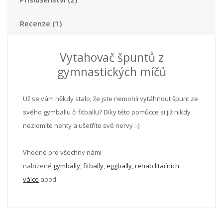
Recenze (1)
Vytahovač špuntů z
gymnastických míčů
Už se vám někdy stalo, že jste nemohli vytáhnout špunt ze
svého gymballu či fitballu? Díky této pomůcce si již nikdy
nezlomíte nehty a ušetříte své nervy :-)
Vhodné pro všechny námi
nabízené
gymbally
,
fitbally
,
eggbally
,
rehabilitačních
válce
apod.