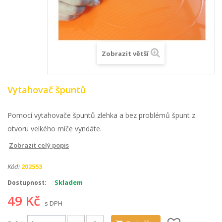
Zobrazit větší
Vytahovač špuntů
Pomocí vytahovače špuntů zlehka a bez problémů špunt z
otvoru velkého míče vyndáte.
Zobrazit celý popis
Kód:
202553
Skladem
Dostupnost:
49 Kč
s DPH