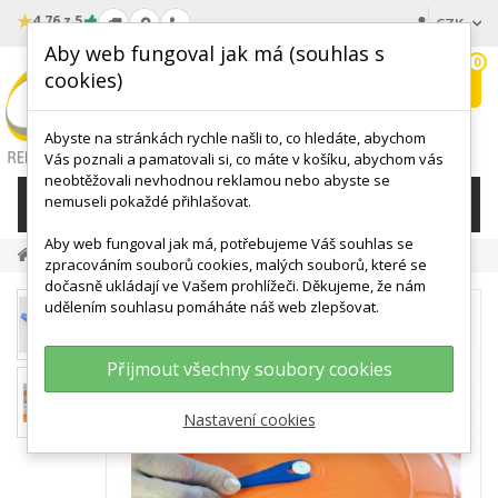
★
4.76 z 5
CZK
Aby web fungoval jak má (souhlas s
0
cookies)
Hledat
My
wishlist
Abyste na stránkách rychle našli to, co hledáte, abychom
Vás poznali a pamatovali si, co máte v košíku, abychom vás
neobtěžovali nevhodnou reklamou nebo abyste se
nemuseli pokaždé přihlašovat.
KATEGORIE
Aby web fungoval jak má, potřebujeme Váš souhlas se
MÍČE, BALÓNY
Doplňky K Míčům
Vytahovač Špuntů
zpracováním souborů cookies, malých souborů, které se
dočasně ukládají ve Vašem prohlížeči. Děkujeme, že nám
udělením souhlasu pomáháte náš web zlepšovat.
Přijmout všechny soubory cookies
Nastavení cookies