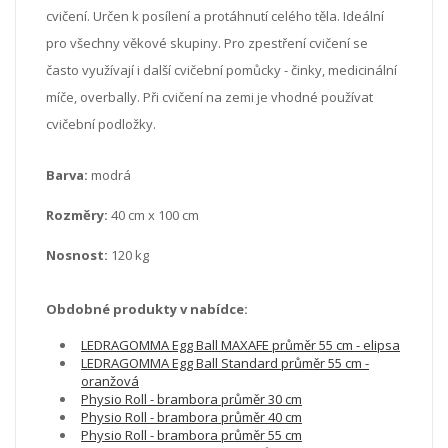
cvičení. Určen k posílení a protáhnutí celého těla. Ideální
pro všechny věkové skupiny. Pro zpestření cvičení se
často využívají i další cvičební pomůcky - činky, medicinální
míče, overbally. Při cvičení na zemi je vhodné používat
cvičební podložky.
Barva:
modrá
Rozměry:
40 cm x 100 cm
Nosnost:
120 kg
Obdobné produkty v nabídce:
LEDRAGOMMA Egg Ball MAXAFE průměr 55 cm - elipsa
LEDRAGOMMA Egg Ball Standard průměr 55 cm -
oranžová
Physio Roll - brambora průměr 30 cm
Physio Roll - brambora průměr 40 cm
Physio Roll - brambora průměr 55 cm