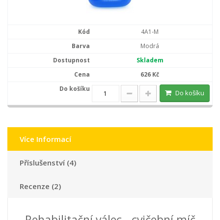
4A1-M
Modrá
Skladem
626 Kč
Do košíku
Více Informací
Příslušenství (4)
Recenze (2)
Rehabilitační válec - cvičební míč