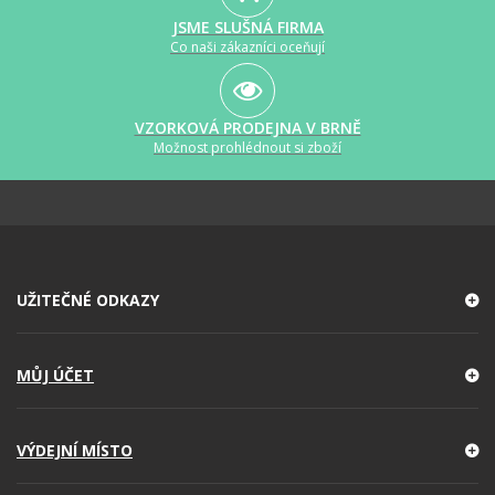
JSME SLUŠNÁ FIRMA
Co naši zákazníci oceňují
VZORKOVÁ PRODEJNA V BRNĚ
Možnost prohlédnout si zboží
UŽITEČNÉ ODKAZY
MŮJ ÚČET
VÝDEJNÍ MÍSTO