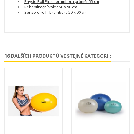
Physio Roll Plus - brambora průměr 55 cm
Rehabilitační válec 50 x 90 cm
Senso´o´roll - brambora 50 x 90 cm
16 DALŠÍCH PRODUKTŮ VE STEJNÉ KATEGORII: