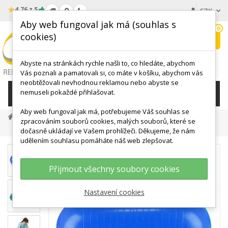
★
4.76 z 5
CZK
Aby web fungoval jak má (souhlas s
0
cookies)
Hledat
My
wishlist
Abyste na stránkách rychle našli to, co hledáte, abychom
Vás poznali a pamatovali si, co máte v košíku, abychom vás
neobtěžovali nevhodnou reklamou nebo abyste se
nemuseli pokaždé přihlašovat.
KATEGORIE
Aby web fungoval jak má, potřebujeme Váš souhlas se
MÍČE, BALÓNY
Elipsy, Eggbally, Válce
zpracováním souborů cookies, malých souborů, které se
Rehabilitační Válec 40 X 100 Cm - Modrý
dočasně ukládají ve Vašem prohlížeči. Děkujeme, že nám
udělením souhlasu pomáháte náš web zlepšovat.
Přijmout všechny soubory cookies
Nastavení cookies