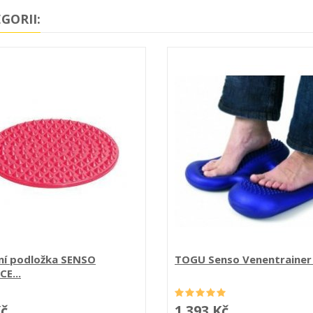
GORII:
ní podložka SENSO
TOGU Senso Venentrainer -
E...
Kč
1 393 Kč