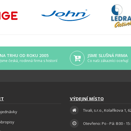
NA TRHU OD ROKU 2005
JSME SLUŠNÁ FIRMA
Jsme česká, rodinná firma s historií
Co naši zákazníci oceňují
ET
VÝDEJNÍ MÍSTO
Tivali, s.r.o., Kolaříkova 1, 
bjednávky
obropisy
Otevřeno: Po - Pá: 8:00 - 15