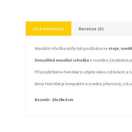
Více Informací
Recenze (0)
Masážní rohožka může být používána ve
stoje, vsedě
Dvoudílná masážní rohožka
o rozměru 23x28x4cm j
Při použití Bene-Feet Mat si užijete úlevu od bolesti a 
Bene Feet Mat je kompaktní a snadno přenosná, což um
Rozměr: 23x28x4 cm