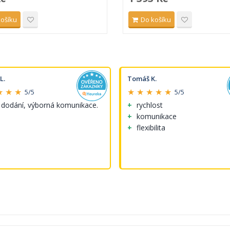
košíku
Do košíku
L.
Tomáš K.
★ ★ ★
★ ★ ★ ★ ★
5/5
5/5
 dodání, výborná komunikace.
rychlost
komunikace
flexibilita