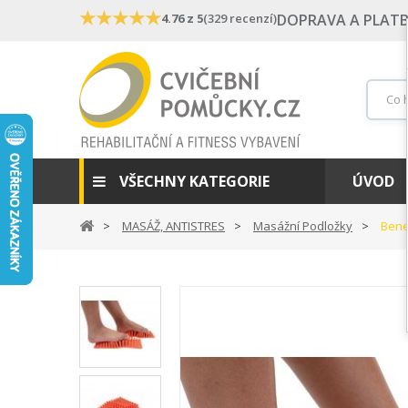
★
★
★
★
★
4.76 z 5
(329 recenzí)
DOPRAVA A PLAT
VŠECHNY KATEGORIE
ÚVOD
MASÁŽ, ANTISTRES
Masážní Podložky
Bene