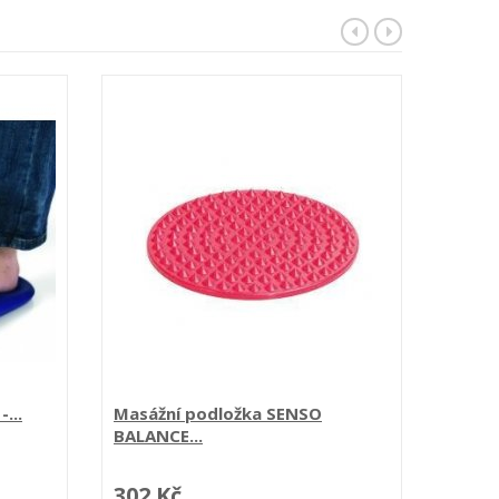
...
Masážní podložka SENSO
Masáž
BALANCE...
dřevě
302 Kč
651 