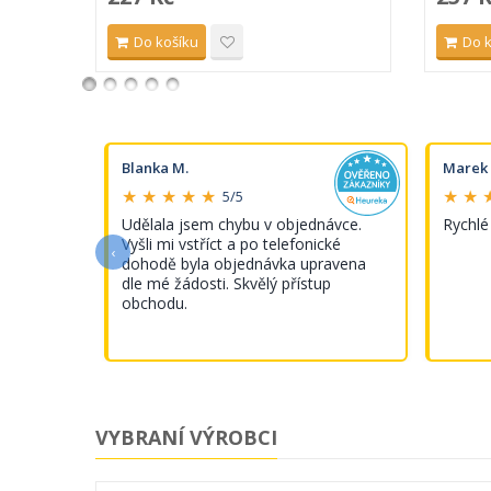
Do košíku
Do 
Blanka M.
Marek 
★ ★ ★ ★ ★
★ ★ 
5/5
s tímto
Udělala jsem chybu v objednávce.
Rychlé
Vyšli mi vstříct a po telefonické
‹
dohodě byla objednávka upravena
dle mé žádosti. Skvělý přístup
obchodu.
VYBRANÍ VÝROBCI