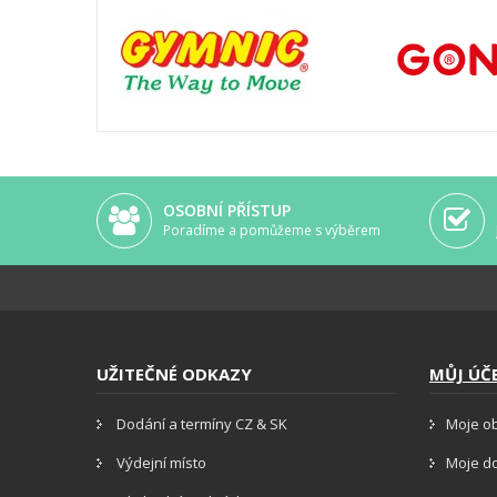
OSOBNÍ PŘÍSTUP
Poradíme a pomůžeme s výběrem
UŽITEČNÉ ODKAZY
MŮJ ÚČ
Dodání a termíny CZ & SK
Moje o
Výdejní místo
Moje d