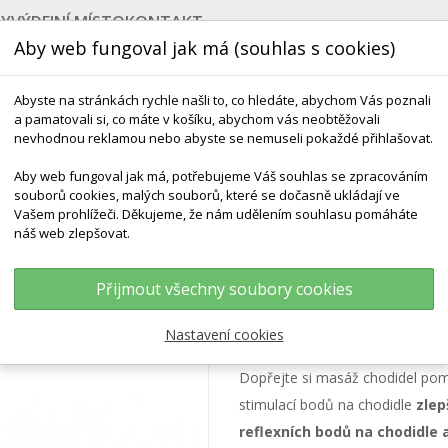
BY
VÝDEJNÍ MÍSTO
KONTAKT
Aby web fungoval jak má (souhlas s cookies)
Abyste na stránkách rychle našli to, co hledáte, abychom Vás poznali
a pamatovali si, co máte v košíku, abychom vás neobtěžovali
nevhodnou reklamou nebo abyste se nemuseli pokaždé přihlašovat.
Aby web fungoval jak má, potřebujeme Váš souhlas se zpracováním
souborů cookies, malých souborů, které se dočasně ukládají ve
NEJPRODÁVANĚJŠÍ
POMŮCKY DO VODY
ROZV
Vašem prohlížeči. Děkujeme, že nám udělením souhlasu pomáháte
náš web zlepšovat.
-Feet Mat - Masážní Rohožka
Přijmout všechny soubory cookies
Bene-Feet Mat - 
Nastavení cookies
Dopřejte si masáž chodidel po
stimulací bodů na chodidle
zlep
reflexních bodů na chodidle a