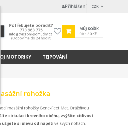
Přihlášení
CZK
Potřebujete poradit?
MŮJ KOŠÍK
773 963 775
My
0
Ks /
0 Kč
info@cvicebni-pomucky.cz
(Odpovíme do 24 hodin)
wishlist
OJ MOTORIKY
TEJPOVÁNÍ
masážní rohožka
mocí masážní rohožky Bene-Feet Mat. Dráždivou
šíte cirkulaci krevního oběhu, zvýšíte citlivost
 užijete si úlevu od napět
í ve svých nohách.