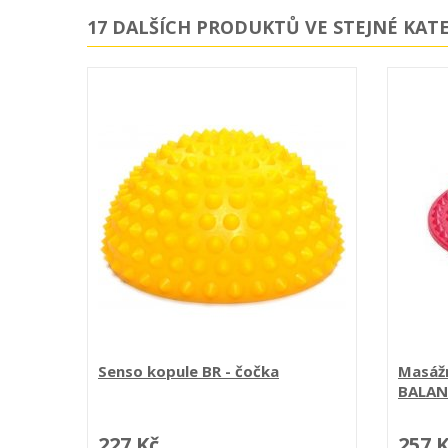
17 DALŠÍCH PRODUKTŮ VE STEJNÉ KATE
Senso kopule BR - čočka
Masáž
BALANC
227 Kč
257 