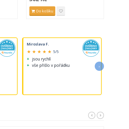
Do košíku
Do 
Miroslava F.
Michaela 
★ ★ ★ ★ ★
★ ★ ★ 
5/5
jsou rychlí
Perfektni
vše přišlo v pořádku
›