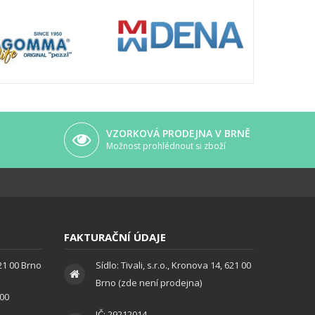
VZORKOVÁ PRODEJNA V BRNĚ
Možnost prohlédnout si zboží
FAKTURAČNÍ ÚDAJE
621 00 Brno
Sídlo: Tivali, s.r.o., Kronova 14, 621 00
Brno (zde není prodejna)
:00
IČ: 29212014