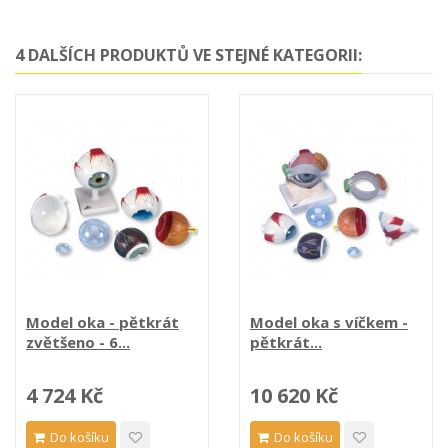
4 DALŠÍCH PRODUKTŮ VE STEJNÉ KATEGORII:
Model oka - pětkrát
Model oka s víčkem -
zvětšeno - 6...
pětkrát...
4 724 Kč
10 620 Kč
Do košíku
Do košíku