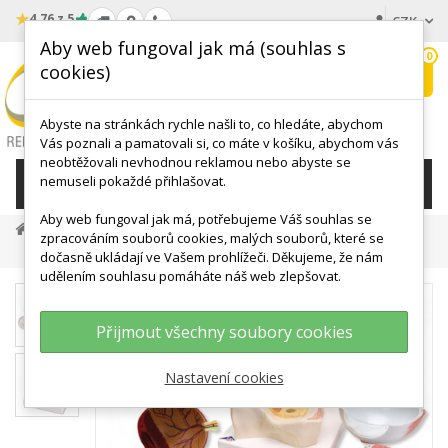
★
4.76 z 5
CZK
Aby web fungoval jak má (souhlas s
0
cookies)
Hledat
My
wishlist
Abyste na stránkách rychle našli to, co hledáte, abychom
Vás poznali a pamatovali si, co máte v košíku, abychom vás
neobtěžovali nevhodnou reklamou nebo abyste se
nemuseli pokaždé přihlašovat.
KATEGORIE
Aby web fungoval jak má, potřebujeme Váš souhlas se
ANATOMICKÉ MODELY
Hlava
Modely Oka
zpracováním souborů cookies, malých souborů, které se
Model Oka - Pětkrát Zvětšeno - 7 Částí
dočasně ukládají ve Vašem prohlížeči. Děkujeme, že nám
udělením souhlasu pomáháte náš web zlepšovat.
Přijmout všechny soubory cookies
Nastavení cookies