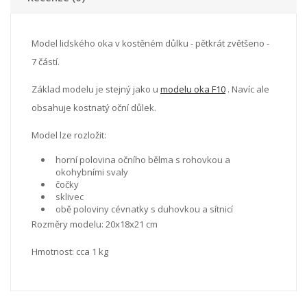
Model lidského oka v kostěném důlku - pětkrát zvětšeno -
7 částí.
Základ modelu je stejný jako u
modelu oka F10
. Navíc ale
obsahuje kostnatý oční důlek.
Model lze rozložit:
horní polovina očního bělma s rohovkou a
okohybními svaly
čočky
sklivec
obě poloviny cévnatky s duhovkou a sítnicí
Rozměry modelu: 20x18x21 cm
Hmotnost: cca 1 kg