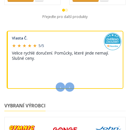
Přejeďte pro další produkty
Vlasta Č.
★ ★ ★ ★ ★
5/5
Velice rychlé doručení. Pomůcky, které jinde nemají.
Slušné ceny.
‹
›
VYBRANÍ VÝROBCI