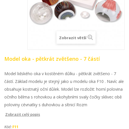
Zobrazit větší
Model oka - pětkrát zvětšeno - 7 částí
Model lidského oka v kostěném důlku - pětkrát zvětšeno - 7
částí. Základ modelu je stejný jako u modelu oka F10 . Navíc ale
obsahuje kostnatý oční důlek. Model lze rozložit: horní polovina
očního bělma s rohovkou a okohybními svaly čočky sklivec obě
poloviny cévnatky s duhovkou a sítnicí Rozm
Zobrazit celý popis
Kód:
F11