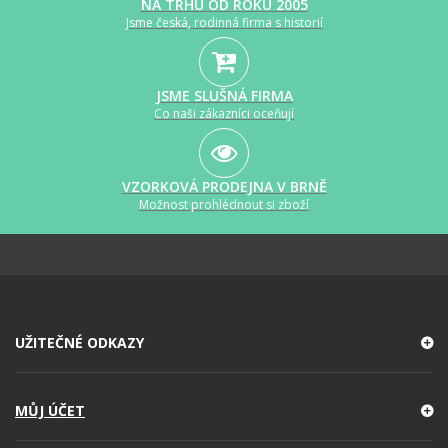
NA TRHU OD ROKU 2005
Jsme česká, rodinná firma s historií
JSME SLUŠNÁ FIRMA
Co naši zákazníci oceňují
VZORKOVÁ PRODEJNA V BRNĚ
Možnost prohlédnout si zboží
UŽITEČNÉ ODKAZY
MŮJ ÚČET