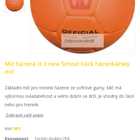
Zobrazit větší
Míč házená H 2 new School Köck házenkářský
míč
Základní míč pro trenink házené ze softové gumy. Míč má
výbornou ovladatelnost a velmi dobře se drží. Je vhodný do škol
nebo pro trenink.
Zobrazit celý popis
Kód:
9B2
Termín dodání ZDE
Dostupnost: