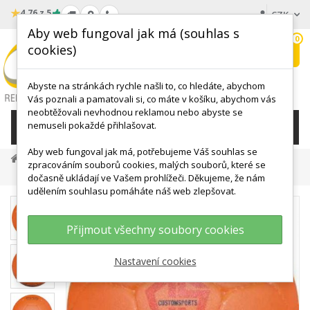
★
4.76 z 5
CZK
Aby web fungoval jak má (souhlas s
0
cookies)
Hledat
My
wishlist
Abyste na stránkách rychle našli to, co hledáte, abychom
Vás poznali a pamatovali si, co máte v košíku, abychom vás
neobtěžovali nevhodnou reklamou nebo abyste se
nemuseli pokaždé přihlašovat.
KATEGORIE
Aby web fungoval jak má, potřebujeme Váš souhlas se
MÍČE, BALÓNY
Sportovní Míče
zpracováním souborů cookies, malých souborů, které se
Míč Házená H 2 New School Köck Házenkářský Míč
dočasně ukládají ve Vašem prohlížeči. Děkujeme, že nám
udělením souhlasu pomáháte náš web zlepšovat.
Přijmout všechny soubory cookies
Nastavení cookies