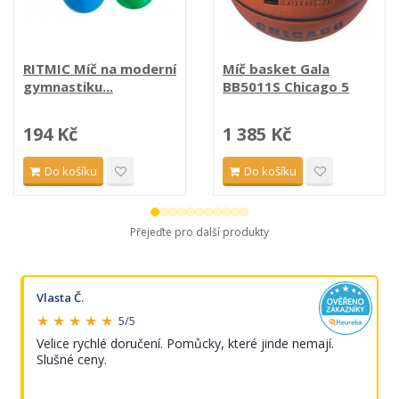
RITMIC Míč na moderní
Míč basket Gala
gymnastiku...
BB5011S Chicago 5
194 Kč
1 385 Kč
Do košíku
Do košíku
Přejeďte pro další produkty
Vlasta Č.
★ ★ ★ ★ ★
5/5
Velice rychlé doručení. Pomůcky, které jinde nemají.
Slušné ceny.