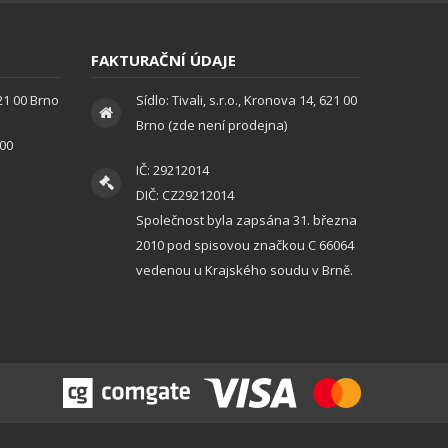
FAKTURAČNÍ ÚDAJE
621 00 Brno
Sídlo: Tivali, s.r.o., Kronova 14, 621 00
Brno (zde není prodejna)
:00
IČ: 29212014
DIČ: CZ29212014
Společnost byla zapsána 31. března
2010 pod spisovou značkou C 66064
vedenou u Krajského soudu v Brně.