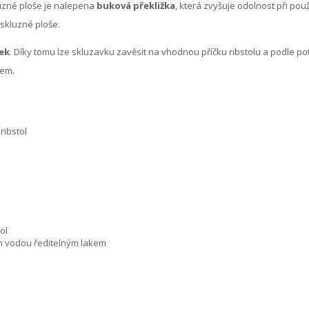
luzné ploše je nalepena
buková překližka
, která zvyšuje odolnost při po
skluzné ploše.
ek
. Díky tomu lze skluzavku zavěsit na vhodnou příčku ribstolu a podle 
kem.
ribstol
ol
m vodou ředitelným lakem