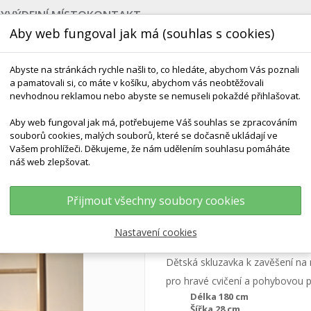
BY
VÝDEJNÍ MÍSTO
KONTAKT
Aby web fungoval jak má (souhlas s cookies)
Abyste na stránkách rychle našli to, co hledáte, abychom Vás poznali
a pamatovali si, co máte v košíku, abychom vás neobtěžovali
nevhodnou reklamou nebo abyste se nemuseli pokaždé přihlašovat.
Aby web fungoval jak má, potřebujeme Váš souhlas se zpracováním
souborů cookies, malých souborů, které se dočasně ukládají ve
NEJPRODÁVANĚJŠÍ
POMŮCKY DO VODY
ROZV
Vašem prohlížeči. Děkujeme, že nám udělením souhlasu pomáháte
náš web zlepšovat.
šení Na Ribstol 180 Cm
Přijmout všechny soubory cookies
Dřevěná skluzavka
Nastavení cookies
Dětská skluzavka k zavěšení na 
pro hravé cvičení a pohybovou p
Délka 180 cm
Šířka 28 cm