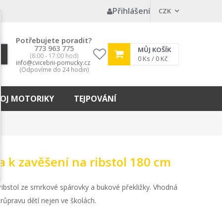
Přihlášení
CZK
Potřebujete poradit?
773 963 775
MŮJ KOŠÍK
(8:00 - 17:00 hod)
My
0
Ks /
0 Kč
info@cvicebni-pomucky.cz
wishlist
(Odpovíme do 24 hodin)
OJ MOTORIKY
TEJPOVÁNÍ
 k zavěšení na ribstol 180 cm
ribstol ze smrkové spárovky a bukové překližky. Vhodná
růpravu dětí nejen ve školách.