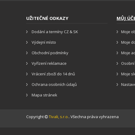
UŽITEČNÉ ODKAZY
MŮJ ÚČ
Dodání a termíny CZ & SK
Moje o
Výdejní místo
Moje d
Obchodní podmínky
Moje a
Vyřízení reklamace
Osobní
Vrácení zboží do 14 dnů
Moje s
Ochrana osobních údajů
Nastav
Mapa stránek
Copyright
Tivali, s.r.o.
. Všechna práva vyhrazena