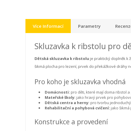
Více Informací
Parametry
Recenze
Skluzavka k ribstolu pro d
Dětská skluzavka k ribstolu
je praktický doplněk k 
šikmá plocha pro lezení, prvek do překážkové dráhy n
Pro koho je skluzavka vhodná
Domácnosti:
pro děti, které mají doma ribstol a
Mateřské školy:
jako hravý prvek pro pohybovo
Dětská centra a herny:
pro tvorbu jednoduchý
Rehabilitační a pohybová cvičení:
jako šikmá 
Konstrukce a provedení