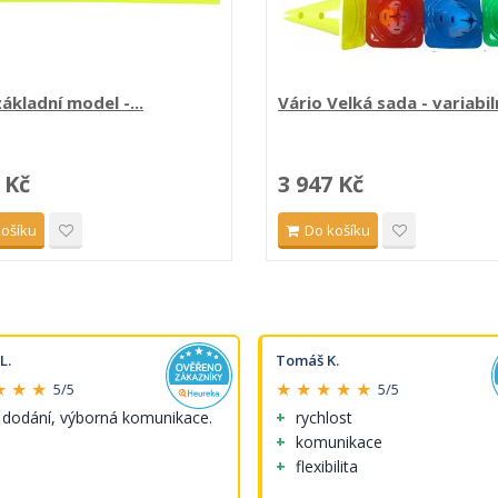
základní model -...
Vário Velká sada - variabiln
 Kč
3 947 Kč
košíku
Do košíku
L.
Tomáš K.
★ ★ ★
★ ★ ★ ★ ★
5/5
5/5
 dodání, výborná komunikace.
rychlost
komunikace
flexibilita