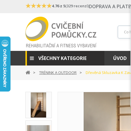
★
★
★
★
★
4.76 z 5
(329 recenzí)
DOPRAVA A PLAT
VŠECHNY KATEGORIE
ÚVOD
TRÉNINK A OUTDOOR
Dřevěná Skluzavka K Zavě