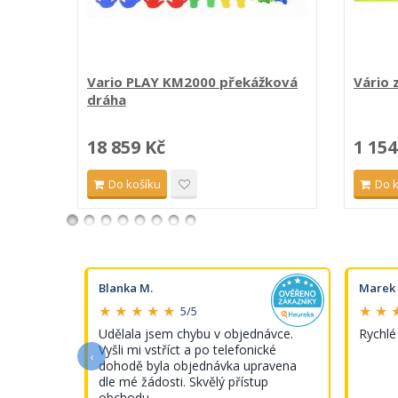
Vario PLAY KM2000 překážková
Vário 
dráha
18 859 Kč
1 154
Do košíku
Do 
Blanka M.
Marek 
★ ★ ★ ★ ★
★ ★ 
5/5
s tímto
Udělala jsem chybu v objednávce.
Rychlé
Vyšli mi vstříct a po telefonické
‹
dohodě byla objednávka upravena
dle mé žádosti. Skvělý přístup
obchodu.