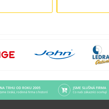
NA TRHU OD ROKU 2005
JSME SLUŠNÁ FIRMA
Jsme česká, rodinná firma s historií
Co naši zákazníci oceňují