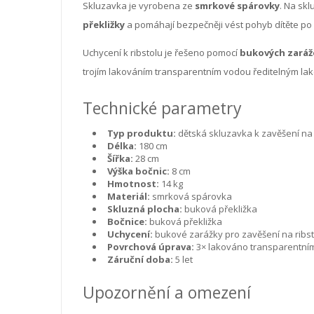
Skluzavka je vyrobena ze
smrkové spárovky
. Na sk
překližky
a pomáhají bezpečněji vést pohyb dítěte po 
Uchycení k ribstolu je řešeno pomocí
bukových zaráž
trojím lakováním transparentním vodou ředitelným la
Technické parametry
Typ produktu:
dětská skluzavka k zavěšení na 
Délka:
180 cm
Šířka:
28 cm
Výška bočnic:
8 cm
Hmotnost:
14 kg
Materiál:
smrková spárovka
Skluzná plocha:
buková překližka
Bočnice:
buková překližka
Uchycení:
bukové zarážky pro zavěšení na ribst
Povrchová úprava:
3× lakováno transparentní
Záruční doba:
5 let
Upozornění a omezení