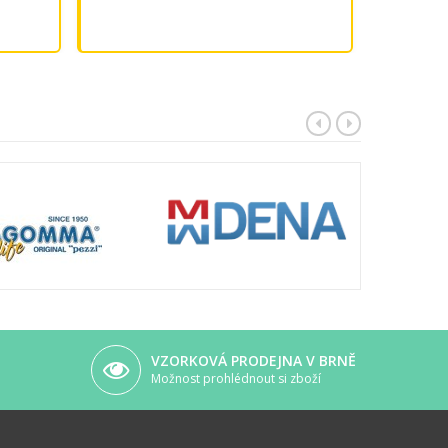
VZORKOVÁ PRODEJNA V BRNĚ
Možnost prohlédnout si zboží