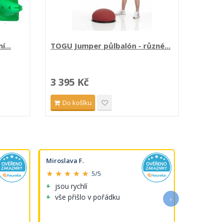
í...
TOGU Jumper půlbalón - různé...
Set K
cm...
3 395 Kč
735 
Do košíku
Do 
Miroslava F.
Michaela 
★ ★ ★ ★ ★
★ ★ ★ 
5/5
jsou rychlí
Perfektni
vše přišlo v pořádku
›