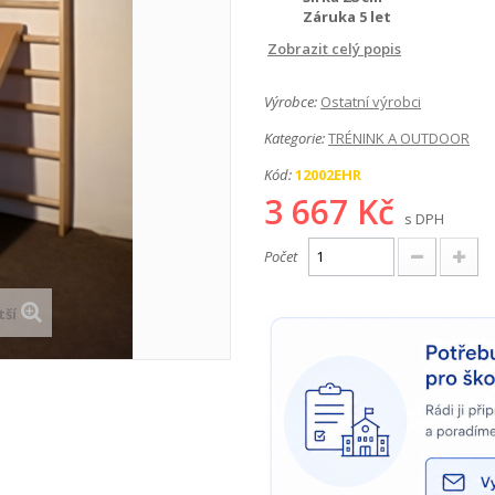
Záruka 5 let
Zobrazit celý popis
Výrobce:
Ostatní výrobci
Kategorie:
TRÉNINK A OUTDOOR
Kód:
12002EHR
3 667 Kč
s DPH
Počet
tší