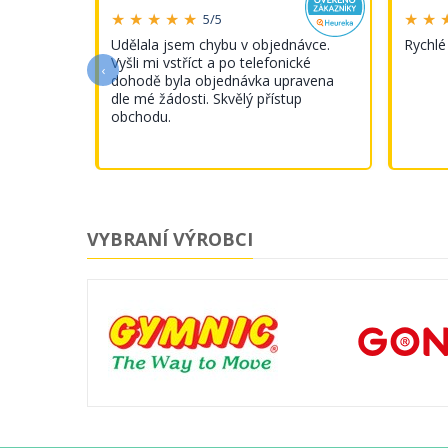
★ ★ ★ ★ ★
★ ★ 
5/5
s tímto
Udělala jsem chybu v objednávce.
Rychlé
Vyšli mi vstříct a po telefonické
‹
dohodě byla objednávka upravena
dle mé žádosti. Skvělý přístup
obchodu.
VYBRANÍ VÝROBCI