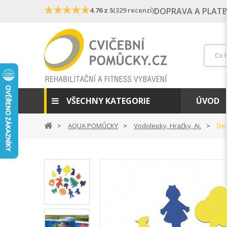
★
★
★
★
★
4.76 z 5
(329 recenzí)
DOPRAVA A PLAT
VŠECHNY KATEGORIE
ÚVOD
AQUA POMŮCKY
Vodolepky, Hračky, Aj.
De