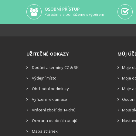
OSOBNÍ PŘÍSTUP
Poradíme a pomůžeme s výběrem
UŽITEČNÉ ODKAZY
MŮJ ÚČ
Dodání a termíny CZ & SK
Moje o
Výdejní místo
Moje d
Obchodní podmínky
Moje a
Vyřízení reklamace
Osobní
Vrácení zboží do 14 dnů
Moje s
Ochrana osobních údajů
Nastav
Mapa stránek