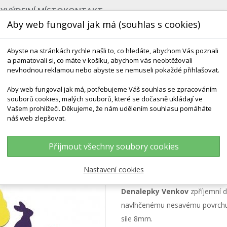
BY
VÝDEJNÍ MÍSTO
KONTAKT
Aby web fungoval jak má (souhlas s cookies)
Abyste na stránkách rychle našli to, co hledáte, abychom Vás poznali
a pamatovali si, co máte v košíku, abychom vás neobtěžovali
nevhodnou reklamou nebo abyste se nemuseli pokaždé přihlašovat.
Aby web fungoval jak má, potřebujeme Váš souhlas se zpracováním
souborů cookies, malých souborů, které se dočasně ukládají ve
NEJPRODÁVANĚJŠÍ
POMŮCKY DO VODY
ROZV
Vašem prohlížeči. Děkujeme, že nám udělením souhlasu pomáháte
náš web zlepšovat.
nalepky VENKOV - Sada (8mm) - Vodolepky
Přijmout všechny soubory cookies
Denalepky VENKOV
Nastavení cookies
Denalepky Venkov
zpříjemní d
navlhčenému nesavému povrchu,
síle 8mm.