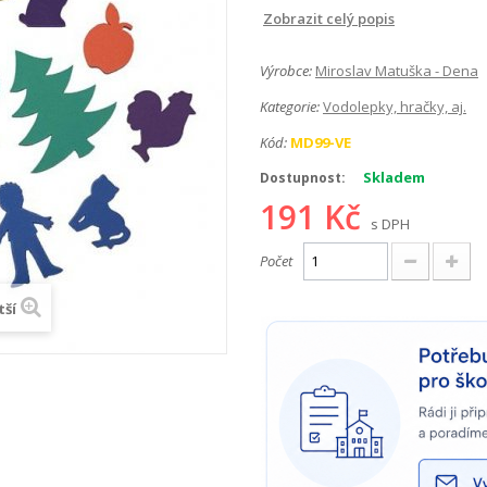
Zobrazit celý popis
Výrobce:
Miroslav Matuška - Dena
Kategorie:
Vodolepky, hračky, aj.
Kód:
MD99-VE
Skladem
Dostupnost:
191 Kč
s DPH
Počet
tší