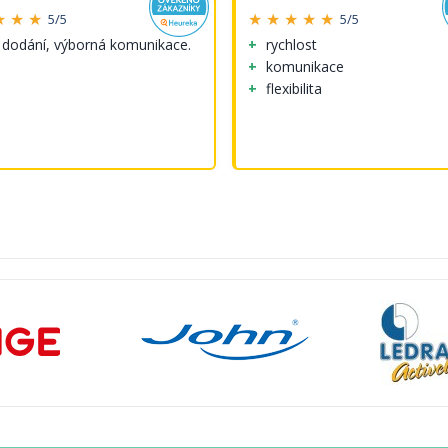
★ ★ ★
★ ★ ★ ★ ★
5/5
5/5
 dodání, výborná komunikace.
rychlost
komunikace
flexibilita