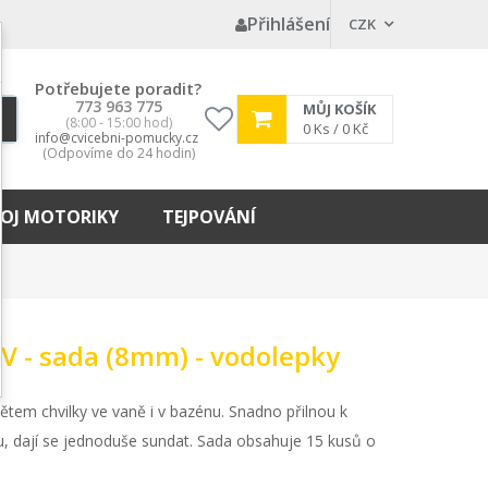
Přihlášení
CZK
Potřebujete poradit?
773 963 775
MŮJ KOŠÍK
(8:00 - 15:00 hod)
My
0
Ks /
0 Kč
info@cvicebni-pomucky.cz
wishlist
(Odpovíme do 24 hodin)
OJ MOTORIKY
TEJPOVÁNÍ
 - sada (8mm) - vodolepky
ětem chvilky ve vaně i v bazénu. Snadno přilnou k
 dají se jednoduše sundat. Sada obsahuje 15 kusů o