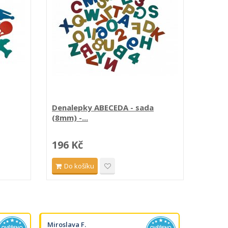
Denalepky ABECEDA - sada
Denal
(8mm) -...
sada..
196 Kč
367 
Do košíku
Do 
Miroslava F.
Michaela 