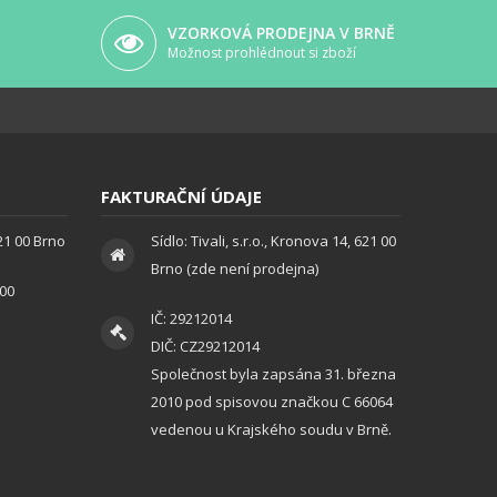
VZORKOVÁ PRODEJNA V BRNĚ
Možnost prohlédnout si zboží
FAKTURAČNÍ ÚDAJE
621 00 Brno
Sídlo: Tivali, s.r.o., Kronova 14, 621 00
Brno (zde není prodejna)
:00
IČ: 29212014
DIČ: CZ29212014
Společnost byla zapsána 31. března
2010 pod spisovou značkou C 66064
vedenou u Krajského soudu v Brně.