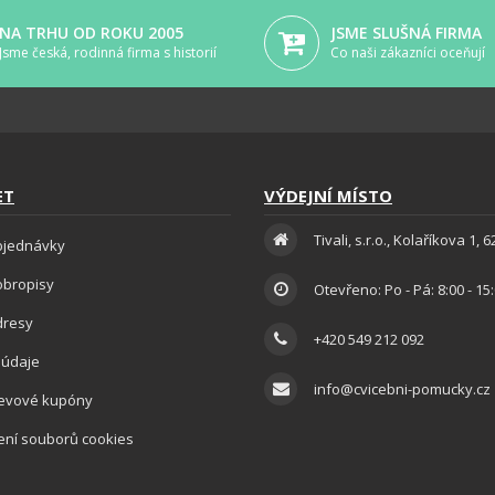
NA TRHU OD ROKU 2005
JSME SLUŠNÁ FIRMA
Jsme česká, rodinná firma s historií
Co naši zákazníci oceňují
ET
VÝDEJNÍ MÍSTO
Tivali, s.r.o., Kolaříkova 1, 
bjednávky
obropisy
Otevřeno: Po - Pá: 8:00 - 15
dresy
+420 549 212 092
 údaje
info@cvicebni-pomucky.cz
levové kupóny
ení souborů cookies