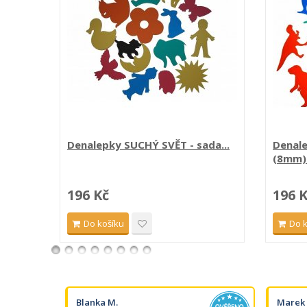
Denalepky SUCHÝ SVĚT - sada...
Denal
(8mm).
196 Kč
196 
Do košíku
Do 
Blanka M.
Marek 