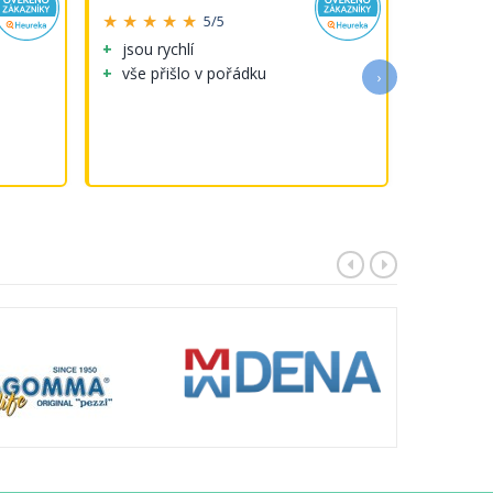
★ ★ ★ ★ ★
★ ★ ★ 
5/5
jsou rychlí
Perfektni
vše přišlo v pořádku
›