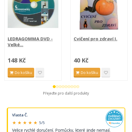
LEDRAGOMMA DVD -
Cvičení pro zdraví I.
Velké...
148 Kč
40 Kč
Do košíku
Do košíku
Přejeďte pro další produkty
Vlasta Č.
★ ★ ★ ★ ★
5/5
Velice rychlé doručení. Pomůcky, které jinde nemají.