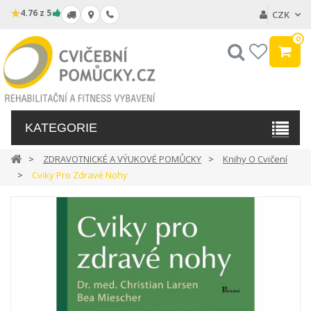
★
4.76 z 5
CZK
0
Hledat
My
wishlist
KATEGORIE
ZDRAVOTNICKÉ A VÝUKOVÉ POMŮCKY
Knihy O Cvičení
Cviky Pro Zdravé Nohy