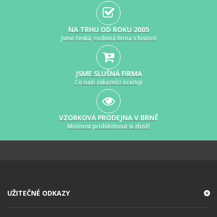
NA TRHU OD ROKU 2005
Jsme česká, rodinná firma s historií
JSME SLUŠNÁ FIRMA
Co naši zákazníci oceňují
VZORKOVÁ PRODEJNA V BRNĚ
Možnost prohlédnout si zboží
UŽITEČNÉ ODKAZY