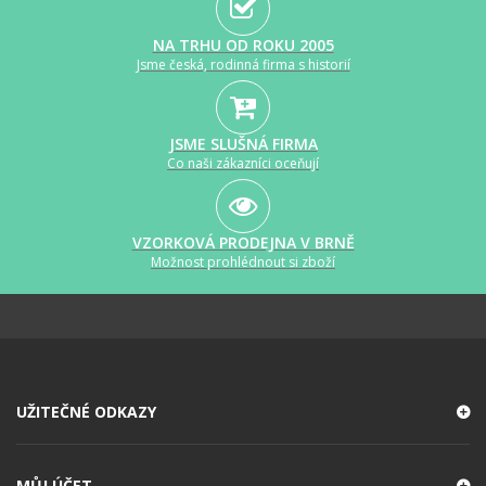
NA TRHU OD ROKU 2005
Jsme česká, rodinná firma s historií
JSME SLUŠNÁ FIRMA
Co naši zákazníci oceňují
VZORKOVÁ PRODEJNA V BRNĚ
Možnost prohlédnout si zboží
UŽITEČNÉ ODKAZY
MŮJ ÚČET