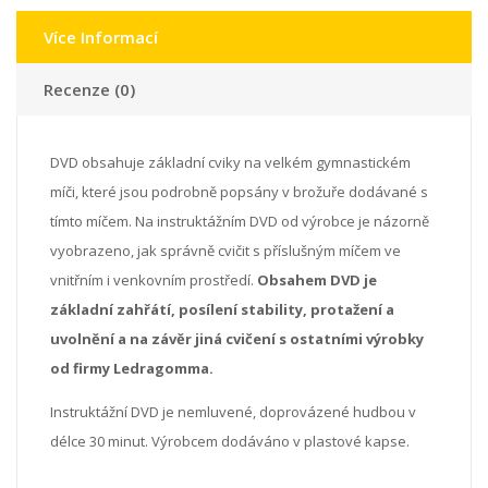
Více Informací
Recenze (0)
DVD obsahuje základní cviky na velkém gymnastickém
míči, které jsou podrobně popsány v brožuře dodávané s
tímto míčem. Na instruktážním DVD od výrobce je názorně
vyobrazeno, jak správně cvičit s příslušným míčem ve
vnitřním i venkovním prostředí.
Obsahem DVD je
základní zahřátí, posílení stability, protažení a
uvolnění a na závěr jiná cvičení s ostatními výrobky
od firmy Ledragomma.
Instruktážní DVD je nemluvené, doprovázené hudbou v
délce 30 minut. Výrobcem dodáváno v plastové kapse.