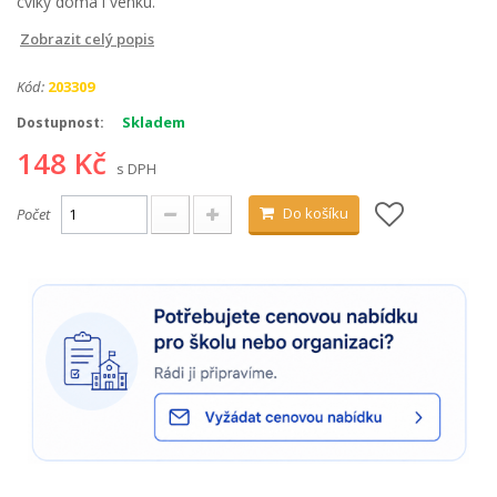
cviky doma i venku.
Zobrazit celý popis
Kód:
203309
Skladem
Dostupnost:
148 Kč
s DPH
Do košíku
Počet