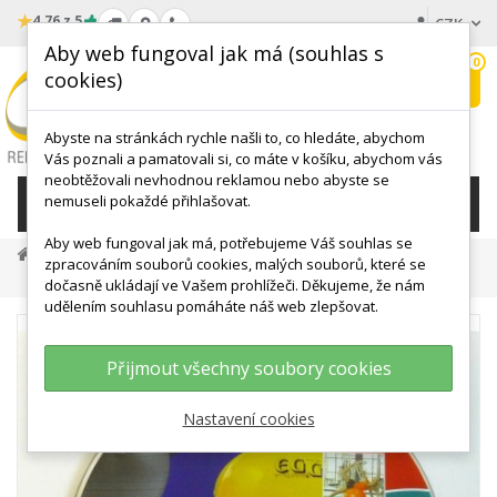
★
4.76 z 5
CZK
Aby web fungoval jak má (souhlas s
0
cookies)
Hledat
My
wishlist
Abyste na stránkách rychle našli to, co hledáte, abychom
Vás poznali a pamatovali si, co máte v košíku, abychom vás
neobtěžovali nevhodnou reklamou nebo abyste se
nemuseli pokaždé přihlašovat.
KATEGORIE
Aby web fungoval jak má, potřebujeme Váš souhlas se
ZDRAVOTNICKÉ A VÝUKOVÉ POMŮCKY
Knihy O Cvičení
zpracováním souborů cookies, malých souborů, které se
LEDRAGOMMA DVD - Velké Gymnastické Míče - DOPRODEJ
dočasně ukládají ve Vašem prohlížeči. Děkujeme, že nám
udělením souhlasu pomáháte náš web zlepšovat.
Přijmout všechny soubory cookies
Nastavení cookies