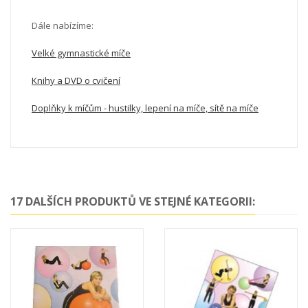
Dále nabízíme:
Velké gymnastické míče
Knihy a DVD o cvičení
Doplňky k míčům - hustilky, lepení na míče, sítě na míče
17 DALŠÍCH PRODUKTŮ VE STEJNÉ KATEGORII: