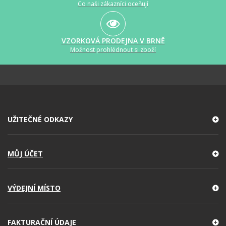
Co naši zákazníci oceňují
VZORKOVÁ PRODEJNA V BRNĚ
Možnost prohlédnout si zboží
UŽITEČNÉ ODKAZY
MŮJ ÚČET
VÝDEJNÍ MÍSTO
FAKTURAČNÍ ÚDAJE