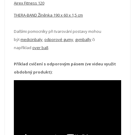
Airex Fitness 120
THERA-BAND Žíněnka 190 x 60 x 1,5 cm
Dalšími pomocníky při tvarování postavy mohou
být
medicinbaly
,
odporové gumy
,
gymbally
či
například
over ball
.
Příklad cvičení s odporovým pásem (ve videu využit
obdobný produkt):