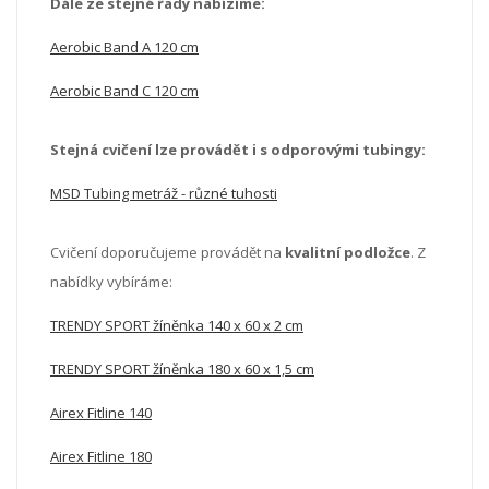
Dále ze stejné řady nabízíme:
Aerobic Band A 120 cm
Aerobic Band C 120 cm
Stejná cvičení lze provádět i s odporovými tubingy:
MSD Tubing metráž - různé tuhosti
Cvičení doporučujeme provádět na
kvalitní podložce
. Z
nabídky vybíráme:
TRENDY SPORT žíněnka 140 x 60 x 2 cm
TRENDY SPORT žíněnka 180 x 60 x 1,5 cm
Airex Fitline 140
Airex Fitline 180