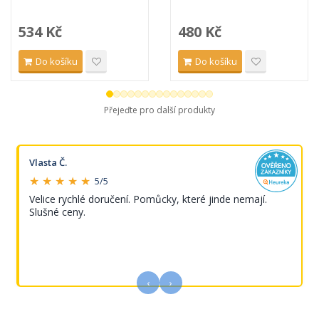
534 Kč
480 Kč
Do košíku
Do košíku
Přejeďte pro další produkty
Vlasta Č.
★ ★ ★ ★ ★
5/5
Velice rychlé doručení. Pomůcky, které jinde nemají.
Slušné ceny.
‹
›