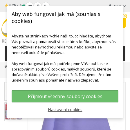
★
4.76 z 5
CZK
Aby web fungoval jak má (souhlas s
0
cookies)
Hledat
My
wishlist
Abyste na stránkách rychle našli to, co hledáte, abychom
Vás poznali a pamatovali si, co máte v košíku, abychom vás
neobtěžovali nevhodnou reklamou nebo abyste se
nemuseli pokaždé přihlašovat.
KATEGORIE
Aby web fungoval jak má, potřebujeme Váš souhlas se
POSILOVÁNÍ
Posilovací Gumy, Lana
zpracováním souborů cookies, malých souborů, které se
Aerobic Band B 120 Cm
dočasně ukládají ve Vašem prohlížeči. Děkujeme, že nám
udělením souhlasu pomáháte náš web zlepšovat.
Přijmout všechny soubory cookies
Nastavení cookies