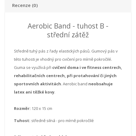
Recenze (0)
Aerobic Band - tuhost B -
střední zátěž
Středně tuhý pás z řady elastických pásů. Gumový pás v
této tuhosti je vhodný pro cvičení pro mírně pokročilé.
Guma se využívá při
cvičení doma i ve fitness centrech,
rehabilitačních centrech, při protahování či jiných
sportovních aktivitách
. Aerobic band
neobsahuje
latex ani těžké kovy
.
Rozměr:
120 x 15 cm
Tuhost:
středně silná - pro mírně pokročilé