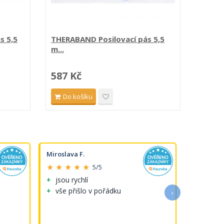
s 5,5
THERABAND Posilovací pás 5,5
THERA
m...
metráž
587 Kč
124 
Do košíku
Do 
Miroslava F.
Michaela 
★ ★ ★ ★ ★
★ ★ ★ 
5/5
jsou rychlí
Perfektni
vše přišlo v pořádku
›