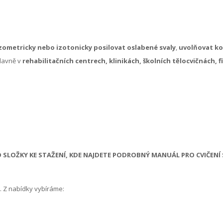
zometricky nebo izotonicky posilovat oslabené svaly
,
uvolňovat kon
hlavně v
rehabilitačních centrech, klinikách, školních tělocvičnách, 
SLOŽKY KE STAŽENÍ, KDE NAJDETE PODROBNÝ MANUÁL PRO CVIČENÍ
. Z nabídky vybíráme: