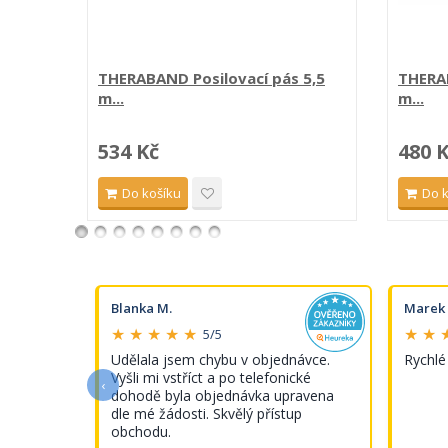
THERABAND Posilovací pás 5,5
THERAB
m...
m...
534 Kč
480 
Do košíku
Do 
Blanka M.
Marek 
★ ★ ★ ★ ★
★ ★ 
5/5
s tímto
Udělala jsem chybu v objednávce.
Rychlé
Vyšli mi vstříct a po telefonické
‹
dohodě byla objednávka upravena
dle mé žádosti. Skvělý přístup
obchodu.