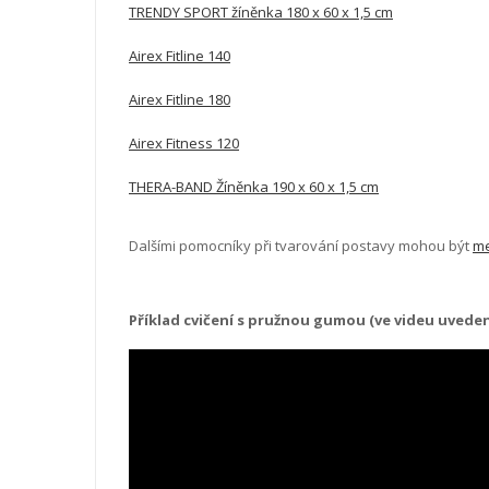
TRENDY SPORT žíněnka 180 x 60 x 1,5 cm
Airex Fitline 140
Airex Fitline 180
Airex Fitness 120
THERA-BAND Žíněnka 190 x 60 x 1,5 cm
Dalšími pomocníky při tvarování postavy mohou být
me
Příklad cvičení s pružnou gumou (ve videu uved