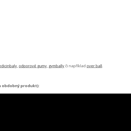
dicinbaly
,
odporové gumy
,
gymbally
či například
over ball
.
en obdobný produkt):