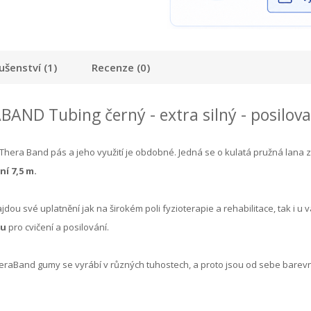
lušenství (1)
Recenze (0)
AND Tubing černý - extra silný - posilova
Thera Band pás a jeho využití je obdobné. Jedná se o kulatá pružná lana z
í 7,5 m.
ou své uplatnění jak na širokém poli fyzioterapie a rehabilitace, tak i u 
ou
pro cvičení a posilování.
heraBand gumy se vyrábí v různých tuhostech, a proto jsou od sebe barev