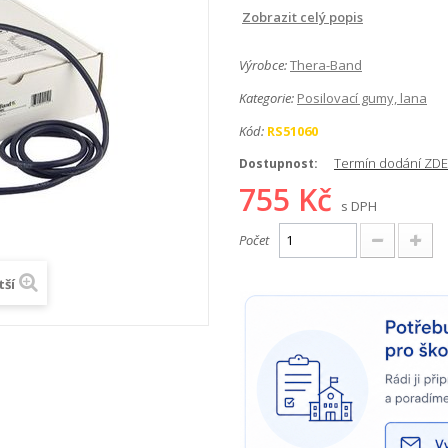
Zobrazit celý popis
Výrobce:
Thera-Band
Kategorie:
Posilovací gumy, lana
Kód:
RS51060
Termín dodání ZDE
Dostupnost:
755 Kč
s DPH
Počet
tší