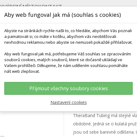
BY
VÝDEJNÍ MÍSTO
KONTAKT
Aby web fungoval jak má (souhlas s cookies)
Abyste na stránkách rychle našli to, co hledáte, abychom Vás poznali
a pamatovali si, co máte v košíku, abychom vás neobtěžovali
nevhodnou reklamou nebo abyste se nemuseli pokaždé přihlašovat.
Aby web fungoval jak má, potřebujeme Váš souhlas se zpracováním
souborů cookies, malých souborů, které se dočasně ukládají ve
NEJPRODÁVANĚJŠÍ
POMŮCKY DO VODY
ROZV
Vašem prohlížeči. Děkujeme, že nám udělením souhlasu pomáháte
náš web zlepšovat.
AND Tubing - Speciálně Silný Černý 7,5 M
Přijmout všechny soubory cookies
THERABAND Tubing
Nastavení cookies
TheraBand Tubing má stejné vlas
obdobné. Jedná se o kulatá pruž
jsou od sebe barevně odlišena