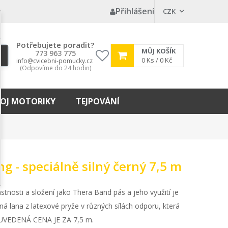
Přihlášení
CZK
Potřebujete poradit?
MŮJ KOŠÍK
773 963 775
My
0
Ks /
0 Kč
info@cvicebni-pomucky.cz
(Odpovíme do 24 hodin)
wishlist
OJ MOTORIKY
TEJPOVÁNÍ
 - speciálně silný černý 7,5 m
tnosti a složení jako Thera Band pás a jeho využití je
ná lana z latexové pryže v různých sílách odporu, která
. UVEDENÁ CENA JE ZA 7,5 m.