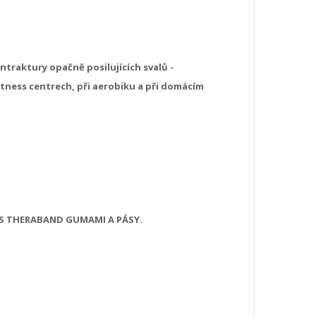
traktury opačně posilujících svalů -
fitness centrech, při aerobiku a při domácím
 S THERABAND GUMAMI A PÁSY.