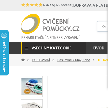
★
★
★
★
★
4.76 z 5
(329 recenzí)
DOPRAVA A PLAT
VŠECHNY KATEGORIE
ÚVOD
POSILOVÁNÍ
Posilovací Gumy, Lana
THERAB