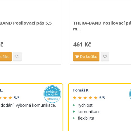
AND Posilovací pás 5,5
THERA-BAND Posilovací pá
m...
Kč
461 Kč
košíku
Do košíku
L.
Tomáš K.
★ ★ ★
★ ★ ★ ★ ★
5/5
5/5
 dodání, výborná komunikace.
rychlost
komunikace
flexibilita