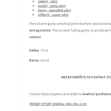
zelený - silný
modrý - extra silný
černý - speciálně silný
stříbrný - super silný
Thera band gumy umožňují jednoduchým způsobem
i
antagonistů
. Thera band Tubing gumy se používají 
cvičení
.
Délka:
7,5 m
Barva:
černá
NEZAPOMEŇTE SE PODÍVAT DO 
Cvičení doporučujeme provádět na
kvalitní podložce
TRENDY SPORT žíněnka 140 x 60 x 2 cm