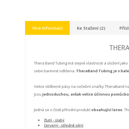
Více Informací
Ke Stažení (2)
Přís
THERAB
Thera Band Tubing má stejné vlastnosti a složení jako 
sebe barevně odlišena.
TheraBand Tubing je v balen
Velice oblíbené pásy na cvičební značky TheraBand najd
Jsou
jednoduchou, avšak velice účinnou pomůck
Jedná se o čistě přírodní produkt
obsahující latex
. T
žlutý - slabý
červený - středně silný