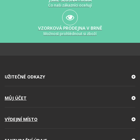
Co naši zákazníci oceňují
VZORKOVÁ PRODEJNA V BRNĚ
Možnost prohlédnout si zboží
UŽITEČNÉ ODKAZY
MŮJ ÚČET
VÝDEJNÍ MÍSTO