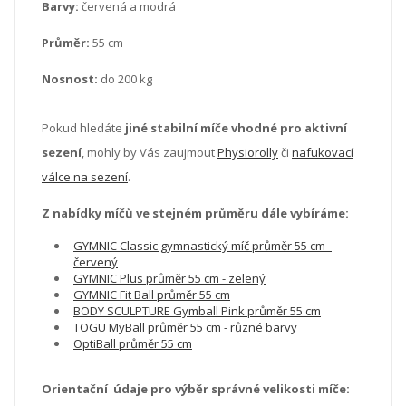
Barvy:
červená a modrá
Průměr:
55 cm
Nosnost:
do 200 kg
Pokud hledáte
jiné
stabilní míče vhodné pro aktivní
sezení
, mohly by Vás zaujmout
Physiorolly
či
nafukovací
válce na sezení
.
Z nabídky míčů ve stejném průměru dále vybíráme:
GYMNIC Classic gymnastický míč průměr 55 cm -
červený
GYMNIC Plus průměr 55 cm - zelený
GYMNIC Fit Ball průměr 55 cm
BODY SCULPTURE Gymball Pink průměr 55 cm
TOGU MyBall průměr 55 cm - různé barvy
OptiBall průměr 55 cm
Orientační údaje pro výběr správné velikosti míče: