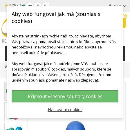
★
4.76 z 5
CZK
Aby web fungoval jak má (souhlas s
0
cookies)
Hledat
My
wishlist
Abyste na stránkách rychle našli to, co hledáte, abychom
Vás poznali a pamatovali si, co máte v košíku, abychom vás
neobtěžovali nevhodnou reklamou nebo abyste se
nemuseli pokaždé přihlašovat.
KATEGORIE
Aby web fungoval jak má, potřebujeme Váš souhlas se
MÍČE, BALÓNY
Velké Cvičební Míče
zpracováním souborů cookies, malých souborů, které se
Gymball Odolné ABS Provedení Průměr 55 Cm - Výběr Barev
dočasně ukládají ve Vašem prohlížeči. Děkujeme, že nám
udělením souhlasu pomáháte náš web zlepšovat.
Přijmout všechny soubory cookies
Nastavení cookies