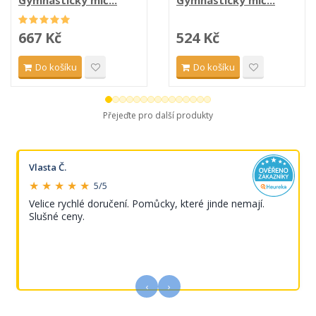
Gymnastický míč...
Gymnastický míč...
667 Kč
524 Kč
Do košíku
Do košíku
Přejeďte pro další produkty
Vlasta Č.
★ ★ ★ ★ ★
5/5
Velice rychlé doručení. Pomůcky, které jinde nemají.
Slušné ceny.
‹
›