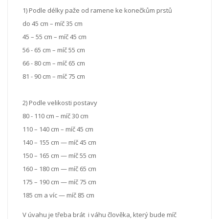
1) Podle délky paže od ramene ke konečkům prstů
do 45 cm – míč 35 cm
45 – 55 cm – míč 45 cm
56 - 65 cm – míč 55 cm
66 - 80 cm – míč 65 cm
81 - 90 cm – míč 75 cm
2) Podle velikosti postavy
80 - 110 cm – míč 30 cm
110 – 140 cm – míč 45 cm
140 – 155 cm — míč 45 cm
150 – 165 cm — míč 55 cm
160 – 180 cm — míč 65 cm
175 – 190 cm — míč 75 cm
185 cm a víc — míč 85 cm
V úvahu je třeba brát i váhu člověka, který bude míč