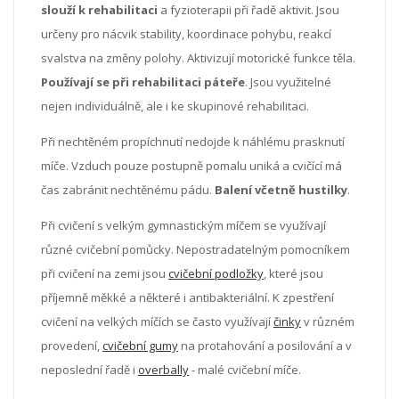
slouží k rehabilitaci
a fyzioterapii při řadě aktivit. Jsou
určeny pro nácvik stability, koordinace pohybu, reakcí
svalstva na změny polohy. Aktivizují motorické funkce těla.
Používají se při rehabilitaci páteře
. Jsou využitelné
nejen individuálně, ale i ke skupinové rehabilitaci.
Při nechtěném propíchnutí nedojde k náhlému prasknutí
míče. Vzduch pouze postupně pomalu uniká a cvičící má
čas zabránit nechtěnému pádu.
Balení včetně hustilky
.
Při cvičení s velkým gymnastickým míčem se využívají
různé cvičební pomůcky. Nepostradatelným pomocníkem
při cvičení na zemi jsou
cvičební podložky
, které jsou
příjemně měkké a některé i antibakteriální. K zpestření
cvičení na velkých míčích se často využívají
činky
v různém
provedení,
cvičební gumy
na protahování a posilování a v
neposlední řadě i
overbally
- malé cvičební míče.