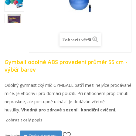
Zobrazit větší
Gymball odolné ABS provedení průměr 55 cm -
výběr barev
Odolný gymnastický míč GYMBALL patří mezi nejvíce prodávané
míče. Je vhodný i pro domácí použití. Při náhodném propíchnutí
nepraskne, ale postupně uchází. Je dodáván včetně
hustilky.
Vhodný pro zdravé sezení
i
kondiční cvičení
.
Zobrazit celý popis
Varianta:
Zvolte si variantu