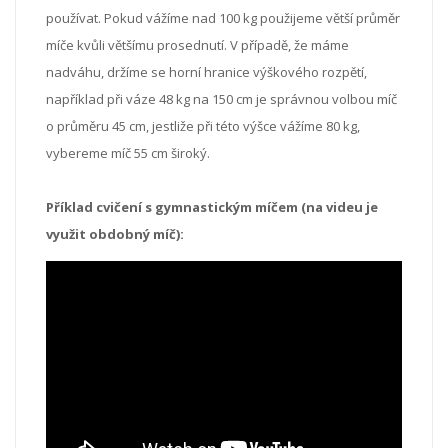
používat. Pokud vážíme nad 100 kg použijeme větší průměr
míče kvůli většímu prosednutí. V případě, že máme
nadváhu, držíme se horní hranice výškového rozpětí,
například při váze 48 kg na 150 cm je správnou volbou míč
o průměru 45 cm, jestliže při této výšce vážíme 80 kg,
vybereme míč 55 cm široký.
Příklad cvičení s gymnastickým míčem (na videu je
využit obdobný míč):