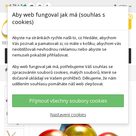
★
4.76 z 5
CZK
Aby web fungoval jak má (souhlas s
0
cookies)
Hledat
My
wishlist
Abyste na stránkách rychle našli to, co hledáte, abychom
Vás poznali a pamatovali si, co máte v košíku, abychom vás
neobtěžovali nevhodnou reklamou nebo abyste se
nemuseli pokaždé přihlašovat.
KATEGORIE
Aby web fungoval jak má, potřebujeme Váš souhlas se
MÍČE, BALÓNY
Velké Cvičební Míče
zpracováním souborů cookies, malých souborů, které se
GYMNIC Míč Arte Průměr 75 Cm
dočasně ukládají ve Vašem prohlížeči. Děkujeme, že nám
udělením souhlasu pomáháte náš web zlepšovat.
Přijmout všechny soubory cookies
Nastavení cookies