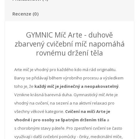
Recenze (0)
GYMNIC
Míč Arte - duhově
zbarvený cvičební míč napomáhá
rovnému držení těla
Arte míč je vhodný pro každého kdo má rád originalitu.
Barvy se přidávají během výrobního procesu a výsledkem
toho je, že
každý míč je jedinečný a neopakovatelný
.
Vznikne krásná barevná duha. Gymnastický míč Arte je
vhodný na cvičení, na sezení a na aktivní relaxaci pro
všechny věkové kategorie.
Cvičení na míči Arte je
vhodné i pro osoby se špatným držením těla
a
s chorobnými stavy páteře. Pro zpestření cvičení se často
využívají i další cvičební pomůcky - činky, medicinální míče,