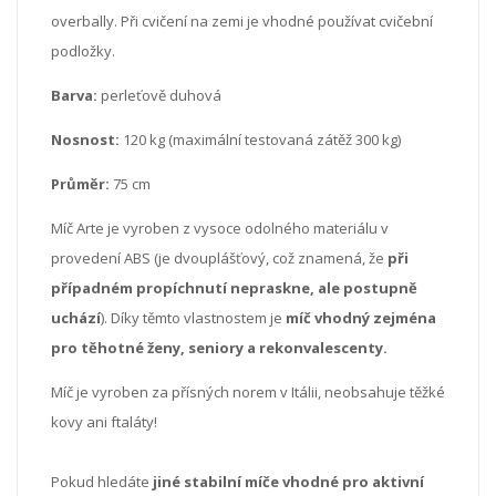
overbally. Při cvičení na zemi je vhodné používat cvičební
podložky.
Barva:
perleťově duhová
Nosnost:
120 kg (maximální testovaná zátěž 300 kg)
Průměr:
75 cm
Míč Arte je vyroben z vysoce odolného materiálu v
provedení ABS (je dvouplášťový, což znamená, že
při
případném propíchnutí nepraskne, ale postupně
uchází
). Díky těmto vlastnostem je
míč vhodný zejména
pro těhotné ženy, seniory a rekonvalescenty.
Míč je vyroben za přísných norem v Itálii, neobsahuje těžké
kovy ani ftaláty!
Pokud hledáte
jiné
stabilní míče vhodné pro aktivní