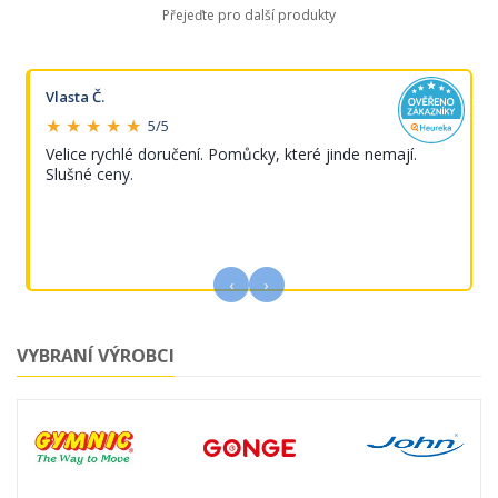
Přejeďte pro další produkty
Vlasta Č.
★ ★ ★ ★ ★
5/5
Velice rychlé doručení. Pomůcky, které jinde nemají.
Slušné ceny.
‹
›
VYBRANÍ VÝROBCI