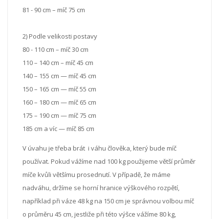
81 - 90 cm – míč 75 cm
2) Podle velikosti postavy
80 - 110 cm – míč 30 cm
110 – 140 cm – míč 45 cm
140 – 155 cm — míč 45 cm
150 – 165 cm — míč 55 cm
160 – 180 cm — míč 65 cm
175 – 190 cm — míč 75 cm
185 cm a víc — míč 85 cm
V úvahu je třeba brát i váhu člověka, který bude míč
používat. Pokud vážíme nad 100 kg použijeme větší průměr
míče kvůli většímu prosednutí. V případě, že máme
nadváhu, držíme se horní hranice výškového rozpětí,
například při váze 48 kg na 150 cm je správnou volbou míč
o průměru 45 cm, jestliže při této výšce vážíme 80 kg,