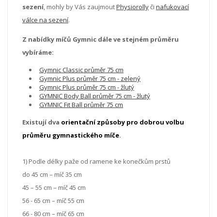
sezení
, mohly by Vás zaujmout
Physiorolly
či
nafukovací
válce na sezení
.
Z nabídky míčů Gymnic dále ve stejném průměru
vybíráme:
Gymnic Classic průměr 75 cm
Gymnic Plus průměr 75 cm - zelený
Gymnic Plus průměr 75 cm - žlutý
GYMNIC Body Ball průměr 75 cm - žlutý
GYMNIC Fit Ball průměr 75 cm
Existují dva
orientační způsoby pro dobrou volbu
průměru gymnastického míče
.
1) Podle délky paže od ramene ke konečkům prstů
do 45 cm – míč 35 cm
45 – 55 cm – míč 45 cm
56 - 65 cm – míč 55 cm
66 - 80 cm – míč 65 cm