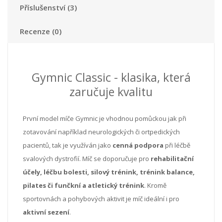
Příslušenství (3)
Recenze (0)
Gymnic Classic - klasika, která
zaručuje kvalitu
První model míče Gymnic je vhodnou pomůckou jak při
zotavování například neurologických či ortpedických
pacientů, tak je využíván jako
cenná podpora
při léčbě
svalových dystrofií. Míč se doporučuje pro
rehabilitační
účely, léčbu bolesti, silový trénink, trénink balance,
pilates či funčkní a atletický trénink
. Kromě
sportovnách a pohybových aktivit je míč ideální i pro
aktivní sezení
.