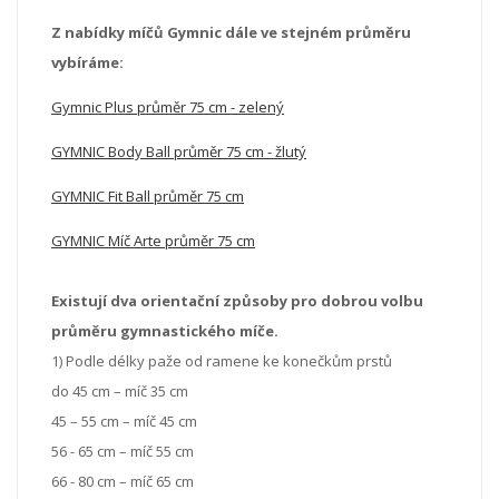
Z nabídky míčů Gymnic dále ve stejném průměru
vybíráme:
Gymnic Plus průměr 75 cm - zelený
GYMNIC Body Ball průměr 75 cm - žlutý
GYMNIC Fit Ball průměr 75 cm
GYMNIC Míč Arte průměr 75 cm
Existují dva orientační způsoby pro dobrou volbu
průměru gymnastického míče.
1) Podle délky paže od ramene ke konečkům prstů
do 45 cm – míč 35 cm
45 – 55 cm – míč 45 cm
56 - 65 cm – míč 55 cm
66 - 80 cm – míč 65 cm