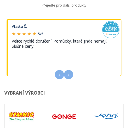
Přejeďte pro další produkty
Vlasta Č.
★ ★ ★ ★ ★
5/5
Velice rychlé doručení. Pomůcky, které jinde nemají.
Slušné ceny.
‹
›
VYBRANÍ VÝROBCI