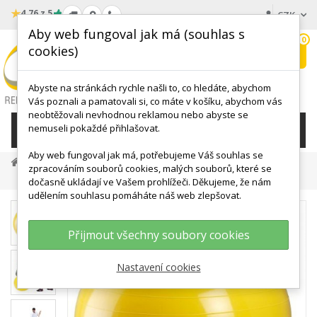
★
4.76 z 5
CZK
Aby web fungoval jak má (souhlas s
0
cookies)
Hledat
My
wishlist
Abyste na stránkách rychle našli to, co hledáte, abychom
Vás poznali a pamatovali si, co máte v košíku, abychom vás
neobtěžovali nevhodnou reklamou nebo abyste se
nemuseli pokaždé přihlašovat.
KATEGORIE
Aby web fungoval jak má, potřebujeme Váš souhlas se
MÍČE, BALÓNY
Velké Cvičební Míče
zpracováním souborů cookies, malých souborů, které se
GYMNIC Classic Gymnastický Míč Průměr 75 Cm - Žlutý
dočasně ukládají ve Vašem prohlížeči. Děkujeme, že nám
udělením souhlasu pomáháte náš web zlepšovat.
Přijmout všechny soubory cookies
Nastavení cookies