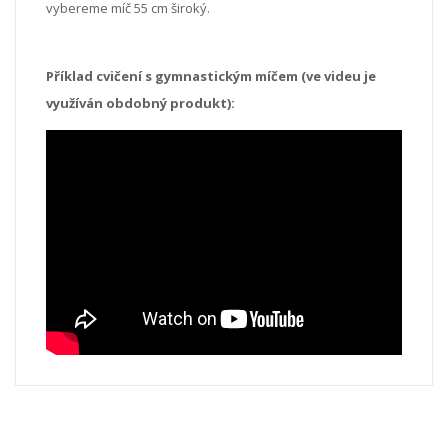
vybereme míč 55 cm široký.
Příklad cvičení s gymnastickým míčem (ve videu je
využíván obdobný produkt):