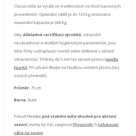
Classic míče se vyrábí ve 4 velikostech ve třech barevných
provedeních. Optimální zátěž je do 120 kg, testovaná
maximální kapacita je 300 kg.
Díky
důkladné certifikaci výrobků
, zdravotní
nezávadnosti a skvělým hygienickým parametrům, jsou
míče firmy Ledraplastic rovněž velmi oblíbené v oblasti
zdravotnictví. Trhlinky do 5 mm lze spravit pomocí
lepidla
Fixa-Kit
. Při užívání dbejte na hladkou cvičební plochu bez
ostrých předmětů.
Průměr:
75 cm
Barva:
žlutá
Pokud hledáte
jiné
stabilní míče vhodné pro aktivní
sezení
, mohly by Vás zaujmout
Physiorolly
či
nafukovací
válce na sezení
.