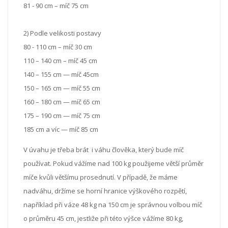
81 - 90 cm – míč 75 cm
2) Podle velikosti postavy
80 - 110 cm – míč 30 cm
110 – 140 cm – míč 45 cm
140 – 155 cm — míč 45cm
150 – 165 cm — míč 55 cm
160 – 180 cm — míč 65 cm
175 – 190 cm — míč 75 cm
185 cm a víc — míč 85 cm
V úvahu je třeba brát i váhu člověka, který bude míč
používat. Pokud vážíme nad 100 kg použijeme větší průměr
míče kvůli většímu prosednutí. V případě, že máme
nadváhu, držíme se horní hranice výškového rozpětí,
například při váze 48 kg na 150 cm je správnou volbou míč
o průměru 45 cm, jestliže při této výšce vážíme 80 kg,